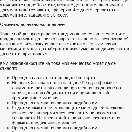
уточнявате подробностите, искайте допълнителни снимки и
документи на техниката, проверявайте достоверността на
документите, задавайте въпроси.
Съмнително авансово плащане
Това е най-разпространеният вид мошеничество. Нечестните
продавачи могат да поискат определен аванс за „резервиране”
на правото ви за закупуване на техниката. По този начин
мошениците могат да съберат голяма сума пари, да изчезнат и
да не отговарят повече.
Към разновидностите на това мошеничество могат да се
отнасят:
Превод на авансовото плащане по карта
Не внасяйте авансовото плащане без да оформите
документи, потвърждаващи процеса на предаване на
парите, ако при общуването ви с продавача той
предизвиква съмнения.
Превод по сметка на фирма с подобно име
Бъдете внимателни, мошениците могат да се маскират
като известни фирми чрез незначителни промени в
названието. Не превеждайте пари, ако названието на
фирмата предизвиква съмнения.
Превод по сметка на фирма с подобно име