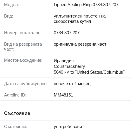
Модел:
Lipped Sealing Ring 0734.307.207
Вид:
уплътнителен пръстен на
скоростната кутия
Номер по каталог:
0734.307.207
Вид на резервната
оригинална резервна част
част:
Местонахождение:
Ирландия
Courtmacsherry
5640 км to "United States/Columbus"
Дата на публикуване:
повече от 1 месец
Agroline ID:
MM48151
Състояние
Състояние:
употребявани