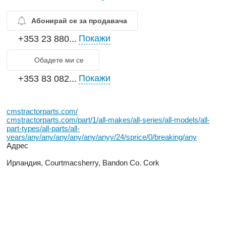
Абонирай се за продавача
Покажи
+353 23 880...
Обадете ми се
Покажи
+353 83 082...
cmstractorparts.com/
cmstractorparts.com/part/1/all-makes/all-series/all-models/all-
part-types/all-parts/all-
years/any/any/any/any/any/anyy/24/sprice/0/breaking/any
Адрес
Ирландия, Courtmacsherry, Bandon Co. Cork