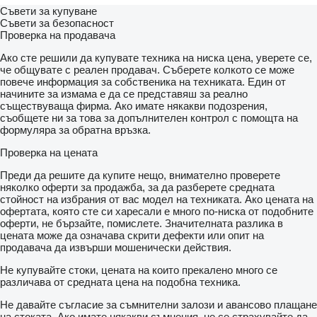
Съвети за купуване
Съвети за безопасност
Проверка на продавача
Ако сте решили да купувате техника на ниска цена, уверете се,
че общувате с реален продавач. Съберете колкото се може
повече информация за собственика на техниката. Един от
начините за измама е да се представяш за реално
съществуваща фирма. Ако имате някакви подозрения,
съобщете ни за това за допълнителен контрол с помощта на
формуляра за обратна връзка.
Проверка на цената
Преди да решите да купите нещо, внимателно проверете
няколко оферти за продажба, за да разберете средната
стойност на избрания от вас модел на техниката. Ако цената на
офертата, която сте си харесали е много по-ниска от подобните
оферти, не бързайте, помислете. Значителната разлика в
цената може да означава скрити дефекти или опит на
продавача да извърши мошенически действия.
Не купувайте стоки, цената на които прекалено много се
различава от средната цена на подобна техника.
Не давайте съгласие за съмнителни залози и авансово плащане
на стоката. Ако имате някакви съмнения, не се страхувайте да