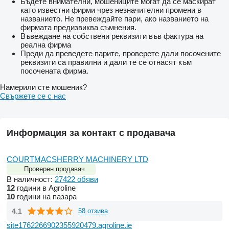
Бъдете внимателни, мошениците могат да се маскират
като известни фирми чрез незначителни промени в
названието. Не превеждайте пари, ако названието на
фирмата предизвиква съмнения.
Въвеждане на собствени реквизити във фактура на
реална фирма
Преди да преведете парите, проверете дали посочените
реквизити са правилни и дали те се отнасят към
посочената фирма.
Намерили сте мошеник?
Свържете се с нас
Информация за контакт с продавача
COURTMACSHERRY MACHINERY LTD
Проверен продавач
В наличност:
27422 обяви
12
години в Agroline
10
години на пазара
4.1
58 отзива
site1762266902355920479.agroline.ie