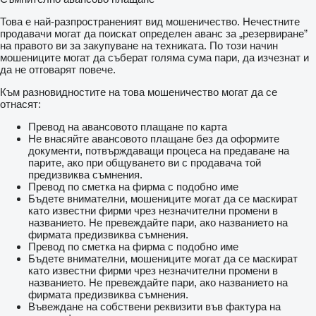
Това е най-разпространеният вид мошеничество. Нечестните
продавачи могат да поискат определен аванс за „резервиране”
на правото ви за закупуване на техниката. По този начин
мошениците могат да съберат голяма сума пари, да изчезнат и
да не отговарят повече.
Към разновидностите на това мошеничество могат да се
отнасят:
Превод на авансовото плащане по карта
Не внасяйте авансовото плащане без да оформите
документи, потвърждаващи процеса на предаване на
парите, ако при общуването ви с продавача той
предизвиква съмнения.
Превод по сметка на фирма с подобно име
Бъдете внимателни, мошениците могат да се маскират
като известни фирми чрез незначителни промени в
названието. Не превеждайте пари, ако названието на
фирмата предизвиква съмнения.
Превод по сметка на фирма с подобно име
Бъдете внимателни, мошениците могат да се маскират
като известни фирми чрез незначителни промени в
названието. Не превеждайте пари, ако названието на
фирмата предизвиква съмнения.
Въвеждане на собствени реквизити във фактура на