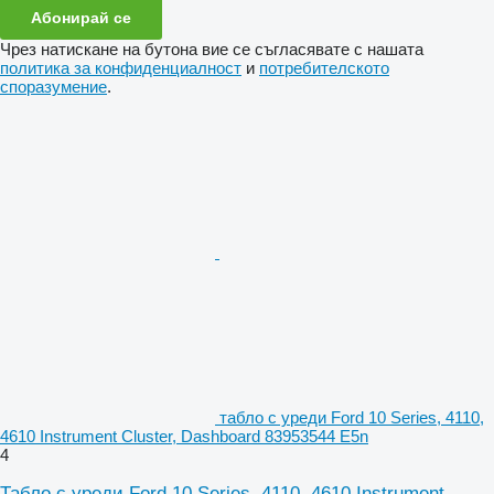
Абонирай се
Чрез натискане на бутона вие се съгласявате с нашата
политика за конфиденциалност
и
потребителското
споразумение
.
табло с уреди Ford 10 Series, 4110,
4610 Instrument Cluster, Dashboard 83953544 E5n
4
Табло с уреди Ford 10 Series, 4110, 4610 Instrument