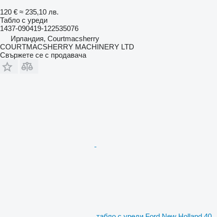
120 €
≈ 235,10 лв.
Табло с уреди
1437-090419-122535076
Ирландия, Courtmacsherry
COURTMACSHERRY MACHINERY LTD
Свържете се с продавача
табло с уреди Ford New Holland 40,