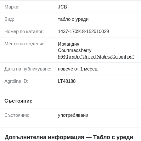
Марка:
JCB
Вид:
табло с уреди
Номер по каталог:
1437-170918-152910029
Местонахождение:
Ирландия
Courtmacsherry
5640 км to "United States/Columbus"
Дата на публикуване:
повече от 1 месец
Agroline ID:
LT48188
Състояние
Състояние:
употребявани
Допълнителна информация — Табло с уреди