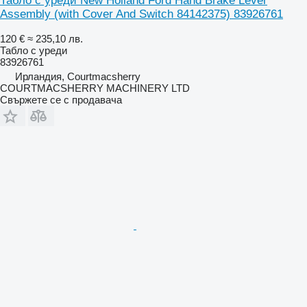
Табло с уреди New Holland Ford Hand Brake Lever
Assembly (with Cover And Switch 84142375) 83926761
120 €
≈ 235,10 лв.
Табло с уреди
83926761
Ирландия, Courtmacsherry
COURTMACSHERRY MACHINERY LTD
Свържете се с продавача