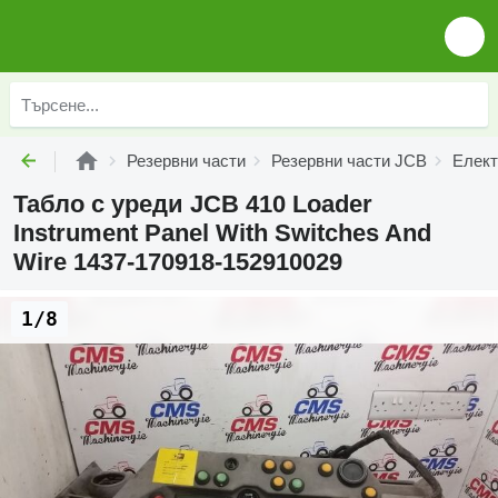
Резервни части
Резервни части JCB
Елект
Табло с уреди JCB 410 Loader
Instrument Panel With Switches And
Wire 1437-170918-152910029
1/8