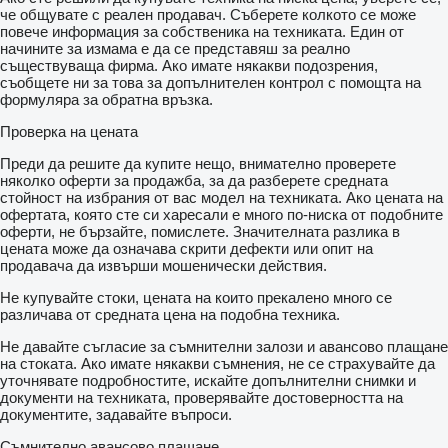
че общувате с реален продавач. Съберете колкото се може
повече информация за собственика на техниката. Един от
начините за измама е да се представяш за реално
съществуваща фирма. Ако имате някакви подозрения,
съобщете ни за това за допълнителен контрол с помощта на
формуляра за обратна връзка.
Проверка на цената
Преди да решите да купите нещо, внимателно проверете
няколко оферти за продажба, за да разберете средната
стойност на избрания от вас модел на техниката. Ако цената на
офертата, която сте си харесали е много по-ниска от подобните
оферти, не бързайте, помислете. Значителната разлика в
цената може да означава скрити дефекти или опит на
продавача да извърши мошенически действия.
Не купувайте стоки, цената на които прекалено много се
различава от средната цена на подобна техника.
Не давайте съгласие за съмнителни залози и авансово плащане
на стоката. Ако имате някакви съмнения, не се страхувайте да
уточнявате подробностите, искайте допълнителни снимки и
документи на техниката, проверявайте достоверността на
документите, задавайте въпроси.
Съмнително авансово плащане