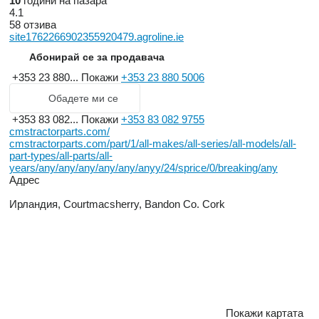
10
години на пазара
4.1
58 отзива
site1762266902355920479.agroline.ie
Абонирай се за продавача
+353 23 880...
Покажи
+353 23 880 5006
Обадете ми се
+353 83 082...
Покажи
+353 83 082 9755
cmstractorparts.com/
cmstractorparts.com/part/1/all-makes/all-series/all-models/all-
part-types/all-parts/all-
years/any/any/any/any/any/anyy/24/sprice/0/breaking/any
Адрес
Ирландия, Courtmacsherry, Bandon Co. Cork
Покажи картата