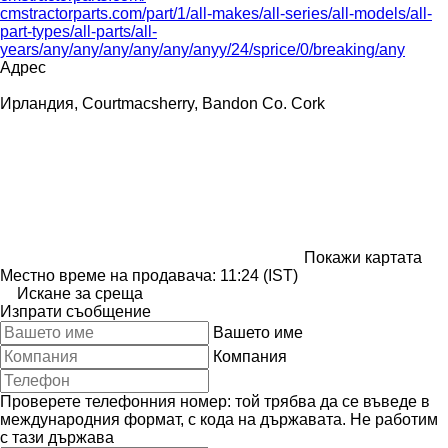
cmstractorparts.com/part/1/all-makes/all-series/all-models/all-
part-types/all-parts/all-
years/any/any/any/any/any/anyy/24/sprice/0/breaking/any
Адрес
Ирландия, Courtmacsherry, Bandon Co. Cork
Покажи картата
Местно време на продавача: 11:24 (IST)
Искане за среща
Изпрати съобщение
Вашето име
Компания
Проверете телефонния номер: той трябва да се въведе в
международния формат, с кода на държавата.
Не работим
с тази държава