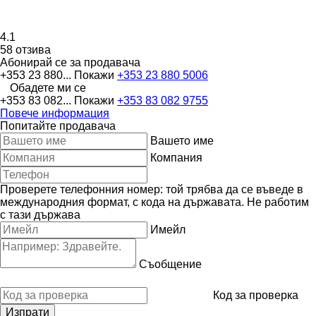
4.1
58 отзива
Абонирай се за продавача
+353 23 880...
Покажи
+353 23 880 5006
Обадете ми се
+353 83 082...
Покажи
+353 83 082 9755
Повече информация
Попитайте продавача
Вашето име
Компания
Проверете телефонния номер: той трябва да се въведе в
международния формат, с кода на държавата.
Не работим
с тази държава
Имейл
Съобщение
Код за проверка