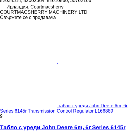
82034514, 82002364, 82010860, 50702166
Ирландия, Courtmacsherry
COURTMACSHERRY MACHINERY LTD
Свържете се с продавача
табло с уреди John Deere 6m, 6r
Series 6145r Transmission Control Regulator L166889
9
Табло с уреди John Deere 6m, 6r Series 6145r