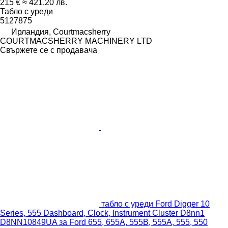
215 €
≈ 421,20 лв.
Табло с уреди
5127875
Ирландия, Courtmacsherry
COURTMACSHERRY MACHINERY LTD
Свържете се с продавача
табло с уреди Ford Digger 10
Series, 555 Dashboard, Clock, Instrument Cluster D8nn1
D8NN10849UA за Ford 655, 655A, 555B, 555A, 555, 550