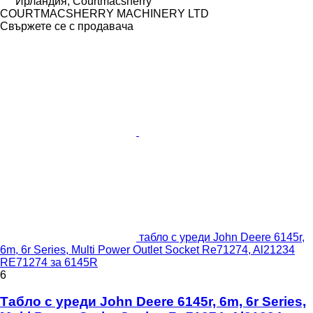
Ирландия, Courtmacsherry
COURTMACSHERRY MACHINERY LTD
Свържете се с продавача
табло с уреди John Deere 6145r,
6m, 6r Series, Multi Power Outlet Socket Re71274, Al21234
RE71274 за 6145R
6
Табло с уреди John Deere 6145r, 6m, 6r Series,