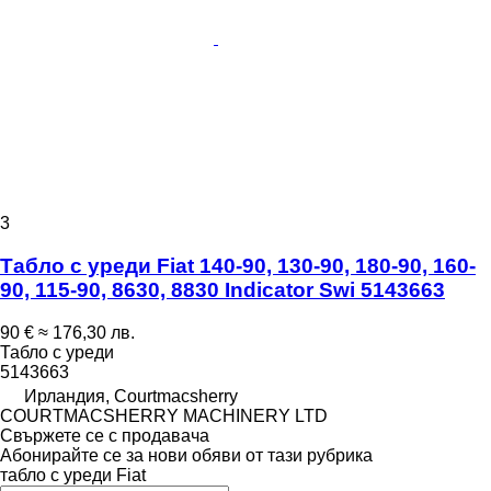
3
Табло с уреди Fiat 140-90, 130-90, 180-90, 160-
90, 115-90, 8630, 8830 Indicator Swi 5143663
90 €
≈ 176,30 лв.
Табло с уреди
5143663
Ирландия, Courtmacsherry
COURTMACSHERRY MACHINERY LTD
Свържете се с продавача
Абонирайте се за нови обяви от тази рубрика
табло с уреди
Fiat