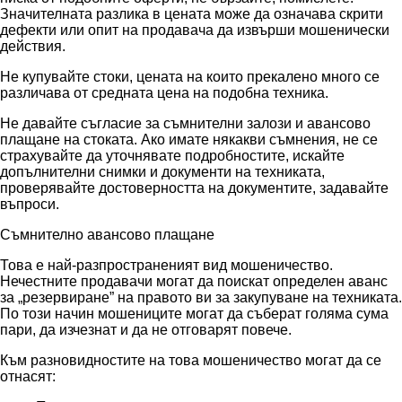
Значителната разлика в цената може да означава скрити
дефекти или опит на продавача да извърши мошенически
действия.
Не купувайте стоки, цената на които прекалено много се
различава от средната цена на подобна техника.
Не давайте съгласие за съмнителни залози и авансово
плащане на стоката. Ако имате някакви съмнения, не се
страхувайте да уточнявате подробностите, искайте
допълнителни снимки и документи на техниката,
проверявайте достоверността на документите, задавайте
въпроси.
Съмнително авансово плащане
Това е най-разпространеният вид мошеничество.
Нечестните продавачи могат да поискат определен аванс
за „резервиране” на правото ви за закупуване на техниката.
По този начин мошениците могат да съберат голяма сума
пари, да изчезнат и да не отговарят повече.
Към разновидностите на това мошеничество могат да се
отнасят: