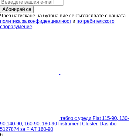
Абонирай се
Чрез натискане на бутона вие се съгласявате с нашата
политика за конфиденциалност
и
потребителското
споразумение
.
табло с уреди Fiat 115-90, 130-
90,140-90, 160-90, 180-90 Instrument Cluster, Dashbo
5127874 за FIAT 160-90
6