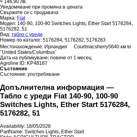
≈ 146,90 лв.
Уведомяване при промяна в цената
Свържете се с продавача
Марка:
Fiat
Модел:
140-90, 100-90 Switches Lights, Ether Start 5176284,
5176282, 51
Вид:
табло с уреди
Номер по каталог:
5176284, 5176282, 5176283
Местонахождение:
Ирландия
Courtmacsherry
5640 км to
"United States/Columbus"
Дата на публикуване:
повече от 1 месец
Agroline ID:
KP48187
Състояние
Състояние:
употребявани
Допълнителна информация —
Табло с уреди Fiat 140-90, 100-90
Switches Lights, Ether Start 5176284,
5176282, 51
Availability: 18/05/2026
PartName: Switches Lights, Ether Start