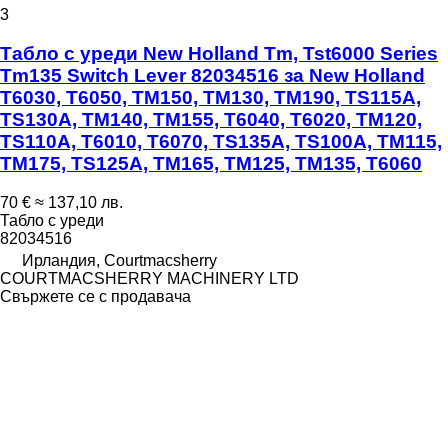
3
Табло с уреди New Holland Tm, Tst6000 Series
Tm135 Switch Lever 82034516 за New Holland
T6030, T6050, TM150, TM130, TM190, TS115A,
TS130A, TM140, TM155, T6040, T6020, TM120,
TS110A, T6010, T6070, TS135A, TS100A, TM115,
TM175, TS125A, TM165, TM125, TM135, T6060
70 €
≈ 137,10 лв.
Табло с уреди
82034516
Ирландия, Courtmacsherry
COURTMACSHERRY MACHINERY LTD
Свържете се с продавача