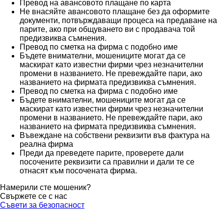
Превод на авансовото плащане по карта
Не внасяйте авансовото плащане без да оформите
документи, потвърждаващи процеса на предаване на
парите, ако при общуването ви с продавача той
предизвиква съмнения.
Превод по сметка на фирма с подобно име
Бъдете внимателни, мошениците могат да се
маскират като известни фирми чрез незначителни
промени в названието. Не превеждайте пари, ако
названието на фирмата предизвиква съмнения.
Превод по сметка на фирма с подобно име
Бъдете внимателни, мошениците могат да се
маскират като известни фирми чрез незначителни
промени в названието. Не превеждайте пари, ако
названието на фирмата предизвиква съмнения.
Въвеждане на собствени реквизити във фактура на
реална фирма
Преди да преведете парите, проверете дали
посочените реквизити са правилни и дали те се
отнасят към посочената фирма.
Намерили сте мошеник?
Свържете се с нас
Съвети за безопасност