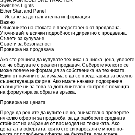
Style: AGRICULTURE TRACTOR
Switches Lights
Ether Start and Panel
Искане за допълнителна информация
Важно
Описанието на стоката е предоставено от продавача.
Уточнявайте всички подробности директно с продавача.
Съвети за купуване
Съвети за безопасност
Проверка на продавача
Ако сте решили да купувате техника на ниска цена, уверете
се, че общувате с реален продавач. Съберете колкото се
може повече информация за собственика на техниката.
Един от начините за измама е да се представяш за реално
съществуваща фирма. Ако имате някакви подозрения,
съобщете ни за това за допълнителен контрол с помощта
на формуляра за обратна връзка.
Проверка на цената
Преди да решите да купите нещо, внимателно проверете
няколко оферти за продажба, за да разберете средната
стойност на избрания от вас модел на техниката. Ако
цената на офертата, която сте си харесали е много по-
ниска от подобните оферти, не бързайте, помислете.