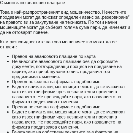
Съмнително авансово плащане
Това е най-разпространеният вид мошеничество. Нечестните
продавачи могат да поискат определен аванс за „резервиране”
на правото ви за закупуване на техниката. По този начин
мошениците могат да съберат голяма сума пари, да изчезнат и
да не отговарят повече.
Към разновидностите на това мошеничество могат да се
отнасят:
Превод на авансовото плащане по карта
Не внасяйте авансовото плащане без да оформите
документи, потвърждаващи процеса на предаване на
парите, ако при общуването ви с продавача той
предизвиква съмнения.
Превод по сметка на фирма с подобно име
Бъдете внимателни, мошениците могат да се маскират
като известни фирми чрез незначителни промени в
названието. Не превеждайте пари, ако названието на
фирмата предизвиква съмнения.
Превод по сметка на фирма с подобно име
Бъдете внимателни, мошениците могат да се маскират
като известни фирми чрез незначителни промени в
названието. Не превеждайте пари, ако названието на
фирмата предизвиква съмнения.
Въвеждане на собствени реквизити във фактура на