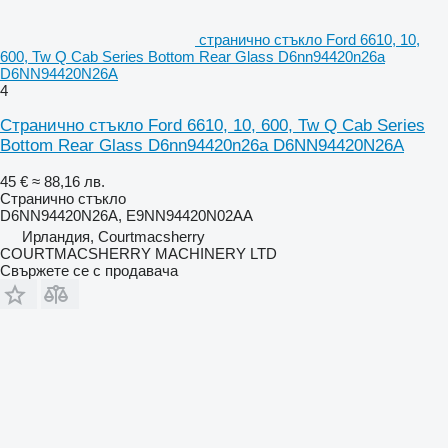
странично стъкло Ford 6610, 10,
600, Tw Q Cab Series Bottom Rear Glass D6nn94420n26a
D6NN94420N26A
4
Странично стъкло Ford 6610, 10, 600, Tw Q Cab Series
Bottom Rear Glass D6nn94420n26a D6NN94420N26A
45 €
≈ 88,16 лв.
Странично стъкло
D6NN94420N26A, E9NN94420N02AA
Ирландия, Courtmacsherry
COURTMACSHERRY MACHINERY LTD
Свържете се с продавача