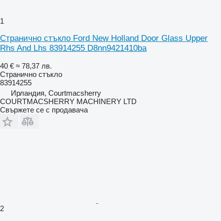
1
Странично стъкло Ford New Holland Door Glass Upper
Rhs And Lhs 83914255 D8nn9421410ba
40 €
≈ 78,37 лв.
Странично стъкло
83914255
Ирландия, Courtmacsherry
COURTMACSHERRY MACHINERY LTD
Свържете се с продавача
2