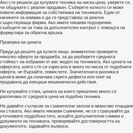
Ако сте решили да купувате техника на ниска цена, уверете се,
че общувате с реален продавач. Съберете колкото се може
повече информация за собственика на техниката. Един от
начините за измама е да се представяш за реално
съществуваща фирма. Ако имате някакви подозрения,
съобщете ни за това за допълнителен контрол с помощта на
формуляра за обратна връзка.
Проверка на цената
Преди да решите да купите нещо, внимателно проверете
няколко оферти за продажба, за да разберете средната
стойност на избрания от вас модел на техниката. Ако цената на
офертата, която сте си харесали е много по-ниска от подобните
оферти, не бързайте, помислете. Значителната разлика в
цената може да означава скрити дефекти или опит на
продавача да извърши мошенически действия.
Не купувайте стоки, цената на които прекалено много се
различава от средната цена на подобна техника.
Не давайте съгласие за съмнителни залози и авансово плащане
на стоката. Ако имате някакви съмнения, не се страхувайте да
уточнявате подробностите, искайте допълнителни снимки и
документи на техниката, проверявайте достоверността на
документите, задавайте въпроси.