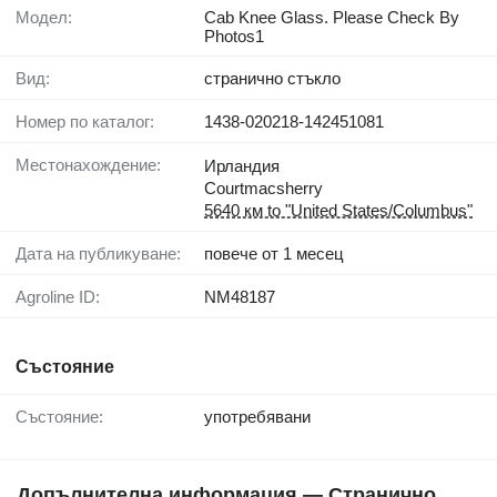
Модел:
Cab Knee Glass. Please Check By
Photos1
Вид:
странично стъкло
Номер по каталог:
1438-020218-142451081
Местонахождение:
Ирландия
Courtmacsherry
5640 км to "United States/Columbus"
Дата на публикуване:
повече от 1 месец
Agroline ID:
NM48187
Състояние
Състояние:
употребявани
Допълнителна информация — Странично