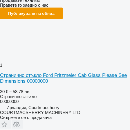
Продавате техника?
Правете го заедно с нас!
Публикуване на обява
1
Странично стъкло Ford Fritzmeier Cab Glass Please See
Dimensions 00000000
30 €
≈ 58,78 лв.
Странично стъкло
00000000
Ирландия, Courtmacsherry
COURTMACSHERRY MACHINERY LTD
Свържете се с продавача