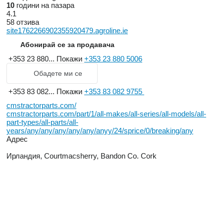
10
години на пазара
4.1
58 отзива
site1762266902355920479.agroline.ie
Абонирай се за продавача
+353 23 880...
Покажи
+353 23 880 5006
Обадете ми се
+353 83 082...
Покажи
+353 83 082 9755
cmstractorparts.com/
cmstractorparts.com/part/1/all-makes/all-series/all-models/all-
part-types/all-parts/all-
years/any/any/any/any/any/anyy/24/sprice/0/breaking/any
Адрес
Ирландия, Courtmacsherry, Bandon Co. Cork