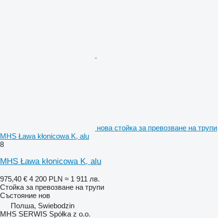
нова стойка за превозване на трупи
MHS Ława kłonicowa K, alu
8
MHS Ława kłonicowa K, alu
975,40 €
4 200 PLN
≈ 1 911 лв.
Стойка за превозване на трупи
Състояние
нов
Полша, Swiebodzin
MHS SERWIS Spółka z o.o.