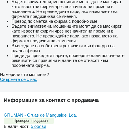
Бъдете внимателни, мошениците могат да се маскират
като известни фирми чрез незначителни промени в
названието. Не превеждайте пари, ако названието на
фирмата предизвиква съмнения.
Превод по сметка на фирма с подобно име
Бъдете внимателни, мошениците могат да се маскират
като известни фирми чрез незначителни промени в
названието. Не превеждайте пари, ако названието на
фирмата предизвиква съмнения.
Въвеждане на собствени реквизити във фактура на
реална фирма
Преди да преведете парите, проверете дали посочените
реквизити са правилни и дали те се отнасят към
посочената фирма.
Намерили сте мошеник?
Свържете се с нас
Информация за контакт с продавача
GRUMAN - Gruas de Mangualde, Lda.
Проверен продавач
В наличност:
5 обяви