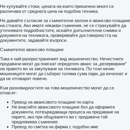
Не купувайте стоки, цената на които прекалено много се
различава от средната цена на подобна техника.
Не давайте съгласие за съмнителни залози и авансово плащане
на стоката. Ако имате някакви съмнения, не се страхувайте да
уточнявате подробностите, искайте допълнителни снимки и
документи на техниката, проверявайте достоверността на
документите, задавайте въпроси.
Съмнително авансово плащане
Това е най-разпространеният вид мошеничество. Нечестните
продавачи могат да поискат определен аванс за „резервиране”
на правото ви за закупуване на техниката. По този начин
мошениците могат да съберат голяма сума пари, да изчезнат и
да не отговарят повече.
Към разновидностите на това мошеничество могат да се
отнасят:
Превод на авансовото плащане по карта
Не внасяйте авансовото плащане без да оформите
документи, потвърждаващи процеса на предаване на
парите, ако при общуването ви с продавача той
предизвиква съмнения.
Превод по сметка на фирма с подобно име