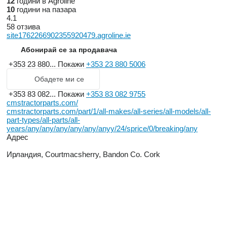
12
години в Agroline
10
години на пазара
4.1
58 отзива
site1762266902355920479.agroline.ie
Абонирай се за продавача
+353 23 880...
Покажи
+353 23 880 5006
Обадете ми се
+353 83 082...
Покажи
+353 83 082 9755
cmstractorparts.com/
cmstractorparts.com/part/1/all-makes/all-series/all-models/all-
part-types/all-parts/all-
years/any/any/any/any/any/anyy/24/sprice/0/breaking/any
Адрес
Ирландия, Courtmacsherry, Bandon Co. Cork