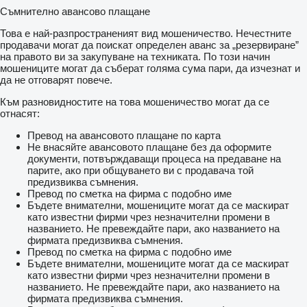
Съмнително авансово плащане
Това е най-разпространеният вид мошеничество. Нечестните
продавачи могат да поискат определен аванс за „резервиране”
на правото ви за закупуване на техниката. По този начин
мошениците могат да съберат голяма сума пари, да изчезнат и
да не отговарят повече.
Към разновидностите на това мошеничество могат да се
отнасят:
Превод на авансовото плащане по карта
Не внасяйте авансовото плащане без да оформите
документи, потвърждаващи процеса на предаване на
парите, ако при общуването ви с продавача той
предизвиква съмнения.
Превод по сметка на фирма с подобно име
Бъдете внимателни, мошениците могат да се маскират
като известни фирми чрез незначителни промени в
названието. Не превеждайте пари, ако названието на
фирмата предизвиква съмнения.
Превод по сметка на фирма с подобно име
Бъдете внимателни, мошениците могат да се маскират
като известни фирми чрез незначителни промени в
названието. Не превеждайте пари, ако названието на
фирмата предизвиква съмнения.