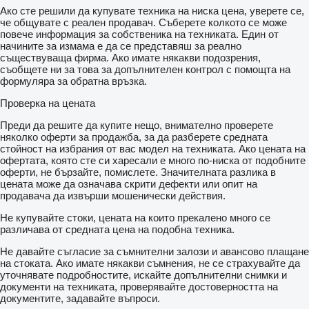
Ако сте решили да купувате техника на ниска цена, уверете се,
че общувате с реален продавач. Съберете колкото се може
повече информация за собственика на техниката. Един от
начините за измама е да се представяш за реално
съществуваща фирма. Ако имате някакви подозрения,
съобщете ни за това за допълнителен контрол с помощта на
формуляра за обратна връзка.
Проверка на цената
Преди да решите да купите нещо, внимателно проверете
няколко оферти за продажба, за да разберете средната
стойност на избрания от вас модел на техниката. Ако цената на
офертата, която сте си харесали е много по-ниска от подобните
оферти, не бързайте, помислете. Значителната разлика в
цената може да означава скрити дефекти или опит на
продавача да извърши мошенически действия.
Не купувайте стоки, цената на които прекалено много се
различава от средната цена на подобна техника.
Не давайте съгласие за съмнителни залози и авансово плащане
на стоката. Ако имате някакви съмнения, не се страхувайте да
уточнявате подробностите, искайте допълнителни снимки и
документи на техниката, проверявайте достоверността на
документите, задавайте въпроси.