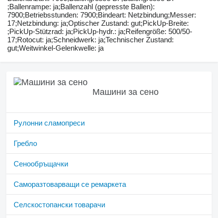
;Ballenrampe: ja;Ballenzahl (gepresste Ballen):
7900;Betriebsstunden: 7900;Bindeart: Netzbindung;Messer:
17;Netzbindung: ja;Optischer Zustand: gut;PickUp-Breite:
;PickUp-Stützrad: ja;PickUp-hydr.: ja;Reifengröße: 500/50-
17;Rotocut: ja;Schneidwerk: ja;Technischer Zustand:
gut;Weitwinkel-Gelenkwelle: ja
Машини за сено
Рулонни сламопреси
Гребло
Сенообръщачки
Саморазтоварващи се ремаркета
Селскостопански товарачи