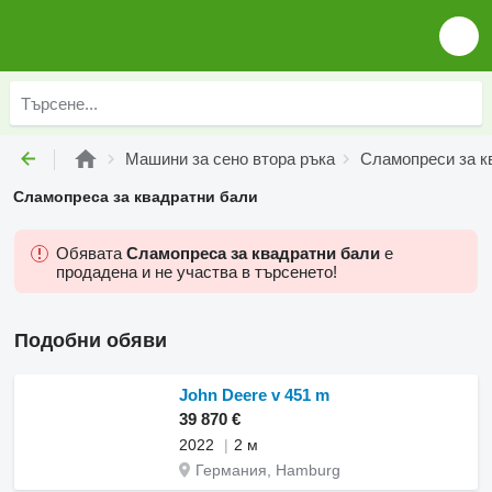
Машини за сено втора ръка
Сламопреси за к
Сламопреса за квадратни бали
Обявата
Сламопреса за квадратни бали
е
продадена и не участва в търсенето!
Подобни обяви
John Deere v 451 m
39 870 €
2022
2 м
Германия, Hamburg