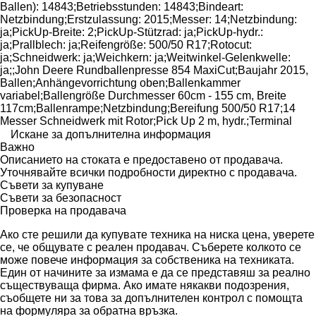
Ballen): 14843;Betriebsstunden: 14843;Bindeart:
Netzbindung;Erstzulassung: 2015;Messer: 14;Netzbindung:
ja;PickUp-Breite: 2;PickUp-Stützrad: ja;PickUp-hydr.:
ja;Prallblech: ja;Reifengröße: 500/50 R17;Rotocut:
ja;Schneidwerk: ja;Weichkern: ja;Weitwinkel-Gelenkwelle:
ja;;John Deere Rundballenpresse 854 MaxiCut;Baujahr 2015,
Ballen;Anhängevorrichtung oben;Ballenkammer
variabel;Ballengröße Durchmesser 60cm - 155 cm, Breite
117cm;Ballenrampe;Netzbindung;Bereifung 500/50 R17;14
Messer Schneidwerk mit Rotor;Pick Up 2 m, hydr.;Terminal
Искане за допълнителна информация
Важно
Описанието на стоката е предоставено от продавача.
Уточнявайте всички подробности директно с продавача.
Съвети за купуване
Съвети за безопасност
Проверка на продавача
Ако сте решили да купувате техника на ниска цена, уверете
се, че общувате с реален продавач. Съберете колкото се
може повече информация за собственика на техниката.
Един от начините за измама е да се представяш за реално
съществуваща фирма. Ако имате някакви подозрения,
съобщете ни за това за допълнителен контрол с помощта
на формуляра за обратна връзка.