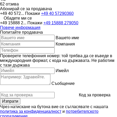
62 отзива
Абонирай се за продавача
+49 40 572...
Покажи
+49 40 57290360
Обадете ми се
+49 15888 2...
Покажи
+49 15888 279050
Повече информация
Попитайте продавача
Вашето име
Компания
Проверете телефонния номер: той трябва да се въведе в
международния формат, с кода на държавата.
Не работим
с тази държава
Имейл
Съобщение
Код за проверка
Чрез натискане на бутона вие се съгласявате с нашата
политика за конфиденциалност
и
потребителското
споразумение
.