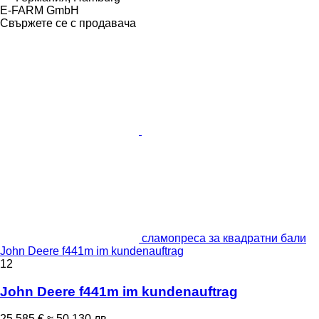
E-FARM GmbH
Свържете се с продавача
сламопреса за квадратни бали
John Deere f441m im kundenauftrag
12
John Deere f441m im kundenauftrag
25 585 €
≈ 50 130 лв.