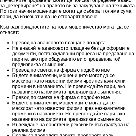
Нечестните продавачи могат да поискат определен аванс
за „резервиране” на правото ви за закупуване на техниката.
По този начин мошениците могат да съберат голяма сума
пари, да изчезнат и да не отговарят повече.
Към разновидностите на това мошеничество могат да се
отнасят:
Превод на авансовото плащане по карта
Не внасяйте авансовото плащане без да оформите
документи, потвърждаващи процеса на предаване на
парите, ако при общуването ви с продавача той
предизвиква съмнения.
Превод по сметка на фирма с подобно име
Бъдете внимателни, мошениците могат да се
маскират като известни фирми чрез незначителни
промени в названието. Не превеждайте пари, ако
названието на фирмата предизвиква съмнения.
Превод по сметка на фирма с подобно име
Бъдете внимателни, мошениците могат да се
маскират като известни фирми чрез незначителни
промени в названието. Не превеждайте пари, ако
названието на фирмата предизвиква съмнения.
Въвеждане на собствени реквизити във фактура на
реална фирма
Преди да преведете парите, проверете дали