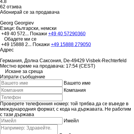
4.8
62 отзива
Абонирай се за продавача
Georg Georgiev
Езици:
български, немски
+49 40 572...
Покажи
+49 40 57290360
Обадете ми се
+49 15888 2...
Покажи
+49 15888 279050
Адрес
Германия, Долна Саксония, De-49429 Visbek-Rechterfeld
Местно време на продавача: 17:54 (CEST)
Искане за среща
Изпрати съобщение
Вашето име
Компания
Проверете телефонния номер: той трябва да се въведе в
международния формат, с кода на държавата.
Не работим
с тази държава
Имейл