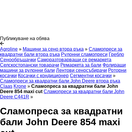
Публикуване на обява
Agroline
»
Машини за сено втора ръка
»
Сламопреси за
квадратни бали втора ръка
Рулонни сламопреси
Гребло
Сенообръщачки
Саморазтоварващи се ремаркета
Селскостопански товарачи
Ремаркета за бали
Фолиращи
машини за рулонни бали
Лентови сеносъбирачи
Роторни
косачки
Косачки с кондиционер
Сегментни косачки
»
Сламопреси за квадратни бали John Deere втора ръка
Claas
Krone
»
Сламопреса за квадратни бали John
Deere 854 maxi cut
Сламопреси за квадратни бали John
Deere C441R
»
Сламопреса за квадратни
бали John Deere 854 maxi