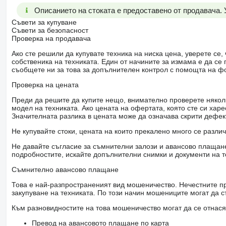
Описанието на стоката е предоставено от продавача.
Съвети за купуване
Съвети за безопасност
Проверка на продавача
Ако сте решили да купувате техника на ниска цена, уверете с
собственика на техниката. Един от начините за измама е да с
съобщете ни за това за допълнителен контрол с помощта на ф
Проверка на цената
Преди да решите да купите нещо, внимателно проверете няколк
модел на техниката. Ако цената на офертата, която сте си хар
Значителната разлика в цената може да означава скрити дефе
Не купувайте стоки, цената на които прекалено много се разли
Не давайте съгласие за съмнителни залози и авансово плащане 
подробностите, искайте допълнителни снимки и документи на т
Съмнително авансово плащане
Това е най-разпространеният вид мошеничество. Нечестните пр
закупуване на техниката. По този начин мошениците могат да с
Към разновидностите на това мошеничество могат да се отнася
Превод на авансовото плащане по карта