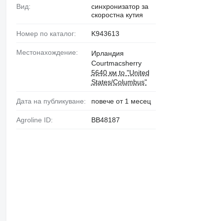
Вид:
синхронизатор за
скоростна кутия
Номер по каталог:
K943613
Местонахождение:
Ирландия
Courtmacsherry
5640 км to "United
States/Columbus"
Дата на публикуване:
повече от 1 месец
Agroline ID:
BB48187