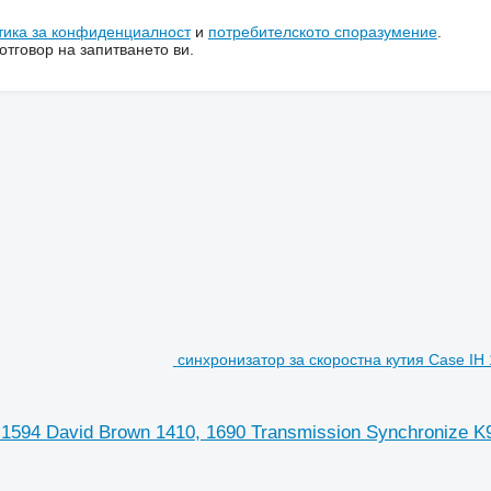
тика за конфиденциалност
и
потребителското споразумение
.
тговор на запитването ви.
синхронизатор за скоростна кутия Case IH 
 1594 David Brown 1410, 1690 Transmission Synchronize K