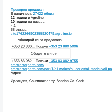
Проверен продавач
В наличност:
27422 обяви
12
години в Agroline
10
години на пазара
4.1
58 отзива
site1762266902355920479.agroline.ie
Абонирай се за продавача
+353 23 880...
Покажи
+353 23 880 5006
Обадете ми се
+353 83 082...
Покажи
+353 83 082 9755
cmstractorparts.com/
cmstractorparts.com/part/1/all-makes/all-series/all-models/all-p
Адрес
Ирландия, Courtmacsherry, Bandon Co. Cork