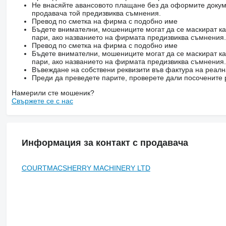
Не внасяйте авансовото плащане без да оформите докум
продавача той предизвиква съмнения.
Превод по сметка на фирма с подобно име
Бъдете внимателни, мошениците могат да се маскират ка
пари, ако названието на фирмата предизвиква съмнения.
Превод по сметка на фирма с подобно име
Бъдете внимателни, мошениците могат да се маскират ка
пари, ако названието на фирмата предизвиква съмнения.
Въвеждане на собствени реквизити във фактура на реал
Преди да преведете парите, проверете дали посочените 
Намерили сте мошеник?
Свържете се с нас
Информация за контакт с продавача
COURTMACSHERRY MACHINERY LTD