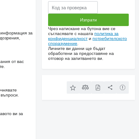
Чрез натискане на бутона вие се
е информация за
съгласявате с нашата
политика за
одозрения,
конфиденциалност
и
потребителското
споразумение
.
Личните ви данни ще бъдат
обработени за предоставяне на
отговор на запитването ви.
ания от вас
те.
очнявате
 въпроси.
авото ви за