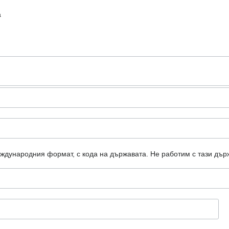
а
еждународния формат, с кода на държавата.
Не работим с тази дър