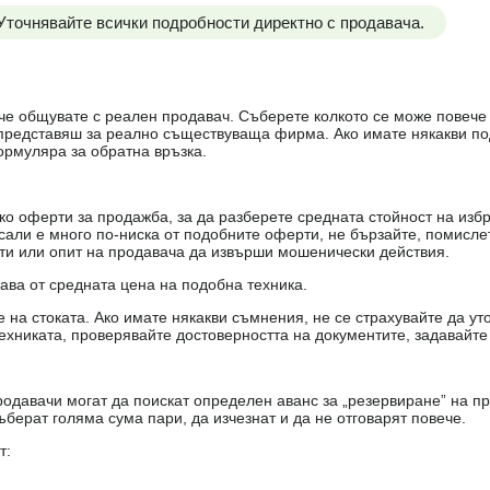
 Уточнявайте всички подробности директно с продавача.
е, че общувате с реален продавач. Съберете колкото се може повеч
е представяш за реално съществуваща фирма. Ако имате някакви п
ормуляра за обратна връзка.
о оферти за продажба, за да разберете средната стойност на избр
есали е много по-ниска от подобните оферти, не бързайте, помисле
кти или опит на продавача да извърши мошенически действия.
чава от средната цена на подобна техника.
на стоката. Ако имате някакви съмнения, не се страхувайте да ут
ехниката, проверявайте достоверността на документите, задавайте
одавачи могат да поискат определен аванс за „резервиране” на пр
ъберат голяма сума пари, да изчезнат и да не отговарят повече.
т: