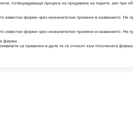
енти, потвърждаващи процеса на предаване на парите, ако при об
то известни фирми чрез незначителни промени в названието. Не 
то известни фирми чрез незначителни промени в названието. Не 
на фирма
реквизити са правилни и дали те се отнасят към посочената фирма