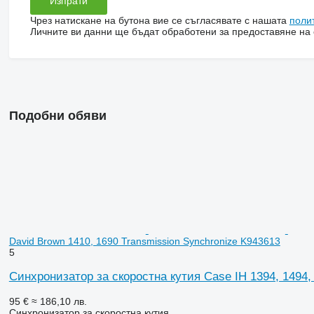
Чрез натискане на бутона вие се съгласявате с нашата
поли
Личните ви данни ще бъдат обработени за предоставяне на о
Подобни обяви
David Brown 1410, 1690 Transmission Synchronize K943613
5
Синхронизатор за скоростна кутия Case IH 1394, 1494,
95 €
≈ 186,10 лв.
Синхронизатор за скоростна кутия