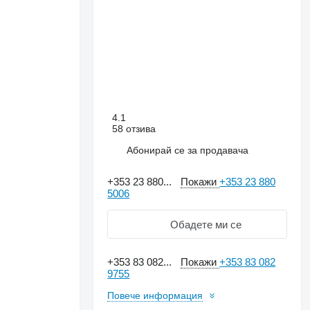
4.1
58 отзива
Абонирай се за продавача
+353 23 880...
Покажи
+353 23 880
5006
Обадете ми се
+353 83 082...
Покажи
+353 83 082
Искане за повече
9755
снимки
Повече информация