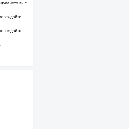
щуването ви с
превеждайте
превеждайте
.