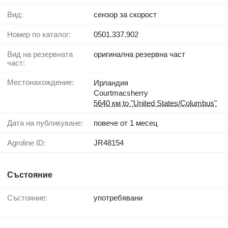
Вид:
сензор за скорост
Номер по каталог:
0501.337.902
Вид на резервната
оригинална резервна част
част:
Местонахождение:
Ирландия
Courtmacsherry
5640 км to "United States/Columbus"
Дата на публикуване:
повече от 1 месец
Agroline ID:
JR48154
Състояние
Състояние:
употребявани