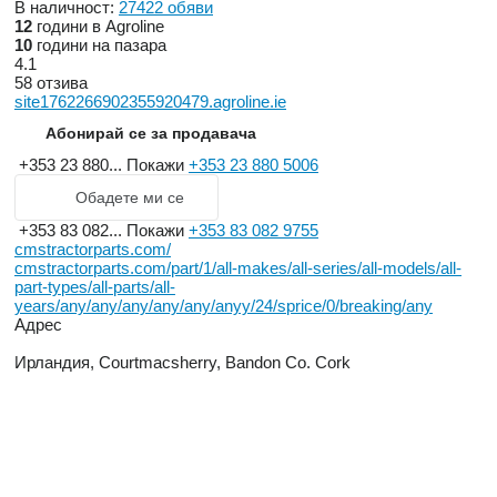
В наличност:
27422 обяви
12
години в Agroline
10
години на пазара
4.1
58 отзива
site1762266902355920479.agroline.ie
Абонирай се за продавача
+353 23 880...
Покажи
+353 23 880 5006
Обадете ми се
+353 83 082...
Покажи
+353 83 082 9755
cmstractorparts.com/
cmstractorparts.com/part/1/all-makes/all-series/all-models/all-
part-types/all-parts/all-
years/any/any/any/any/any/anyy/24/sprice/0/breaking/any
Адрес
Ирландия, Courtmacsherry, Bandon Co. Cork