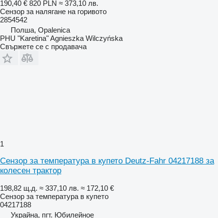
190,40 €
820 PLN
≈ 373,10 лв.
Сензор за налягане на горивото
2854542
Полша, Opalenica
PHU "Karetina" Agnieszka Wilczyńska
Свържете се с продавача
1
Сензор за температура в купето Deutz-Fahr 04217188 за
колесен трактор
198,82 щ.д.
≈ 337,10 лв.
≈ 172,10 €
Сензор за температура в купето
04217188
Украйна, пгт. Юбилейное