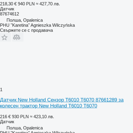
218,30 €
940 PLN
≈ 427,70 лв.
Датчик
87674612
Полша, Opalenica
PHU "Karetina" Agnieszka Wilczyńska
Свържете се с продавача
1
Датчик New Holland Сензор T6010 T6070 87661289 за
колесен трактор New Holland T6010 T6070
216 €
930 PLN
≈ 423,10 лв.
Датчик
Полша, Opalenica
PHU "Karetina" Agnieszka Wilczyńska