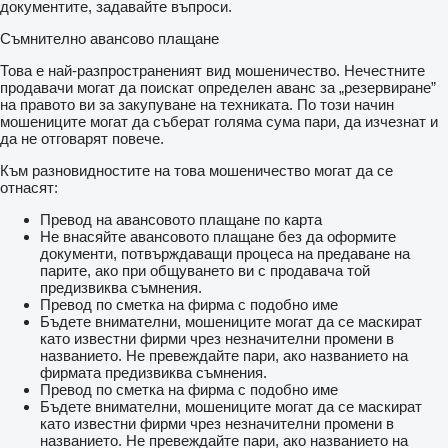
документите, задавайте въпроси.
Съмнително авансово плащане
Това е най-разпространеният вид мошеничество. Нечестните
продавачи могат да поискат определен аванс за „резервиране”
на правото ви за закупуване на техниката. По този начин
мошениците могат да съберат голяма сума пари, да изчезнат и
да не отговарят повече.
Към разновидностите на това мошеничество могат да се
отнасят:
Превод на авансовото плащане по карта
Не внасяйте авансовото плащане без да оформите
документи, потвърждаващи процеса на предаване на
парите, ако при общуването ви с продавача той
предизвиква съмнения.
Превод по сметка на фирма с подобно име
Бъдете внимателни, мошениците могат да се маскират
като известни фирми чрез незначителни промени в
названието. Не превеждайте пари, ако названието на
фирмата предизвиква съмнения.
Превод по сметка на фирма с подобно име
Бъдете внимателни, мошениците могат да се маскират
като известни фирми чрез незначителни промени в
названието. Не превеждайте пари, ако названието на