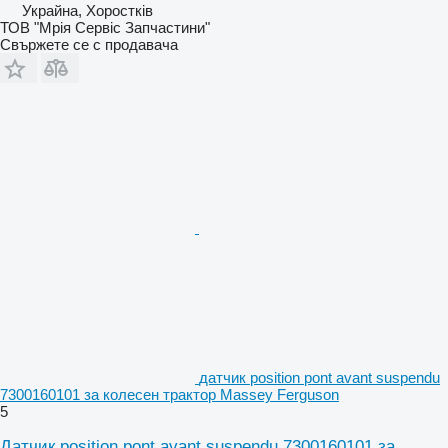
Украйна, Хоростків
ТОВ "Мрія Сервіс Запчастини"
Свържете се с продавача
датчик position pont avant suspendu
7300160101 за колесен трактор Massey Ferguson
5
Датчик position pont avant suspendu 7300160101 за