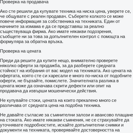
Проверка на продавача
Ако сте решили да купувате техника на ниска цена, уверете се,
че общувате с реален продавач. Съберете колкото се може
повече информация за собственика на техниката. Един от
начините за измама е да се представяш за реално
съществуваща фирма. Ако имате някакви подозрения,
съобщете ни за това за допълнителен контрол с помощта на
формуляра за обратна връзка.
Проверка на цената
Преди да решите да купите нещо, внимателно проверете
няколко оферти за продажба, за да разберете средната
стойност на избрания от вас модел на техниката. Ако цената на
офертата, която сте си харесали е много по-ниска от подобните
оферти, не бързайте, помислете. Значителната разлика в
цената може да означава скрити дефекти или опит на
продавача да извърши мошенически действия.
Не купувайте стоки, цената на които прекалено много се
различава от средната цена на подобна техника.
Не давайте съгласие за съмнителни залози и авансово плащане
на стоката. Ако имате някакви съмнения, не се страхувайте да
уточнявате подробностите, искайте допълнителни снимки и
документи на техниката, проверявайте достоверността на