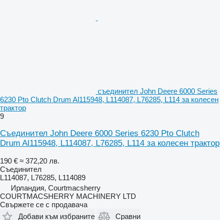
съединител John Deere 6000 Series
6230 Pto Clutch Drum Al115948, L114087, L76285, L114 за колесен
трактор
9
Съединител John Deere 6000 Series 6230 Pto Clutch
Drum Al115948, L114087, L76285, L114 за колесен трактор
190 €
≈ 372,20 лв.
Съединител
L114087, L76285, L114089
Ирландия, Courtmacsherry
COURTMACSHERRY MACHINERY LTD
Свържете се с продавача
Добави към избраните
Сравни