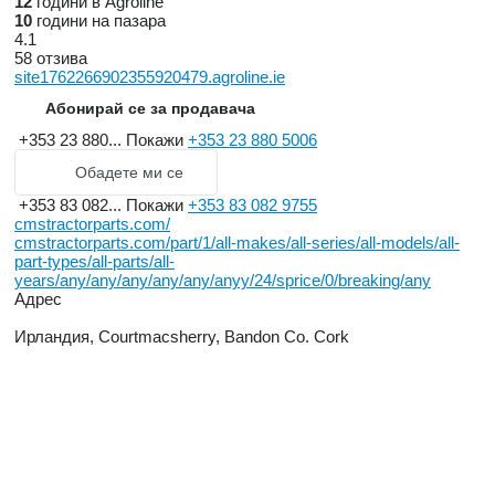
12
години в Agroline
10
години на пазара
4.1
58 отзива
site1762266902355920479.agroline.ie
Абонирай се за продавача
+353 23 880...
Покажи
+353 23 880 5006
Обадете ми се
+353 83 082...
Покажи
+353 83 082 9755
cmstractorparts.com/
cmstractorparts.com/part/1/all-makes/all-series/all-models/all-
part-types/all-parts/all-
years/any/any/any/any/any/anyy/24/sprice/0/breaking/any
Адрес
Ирландия, Courtmacsherry, Bandon Co. Cork