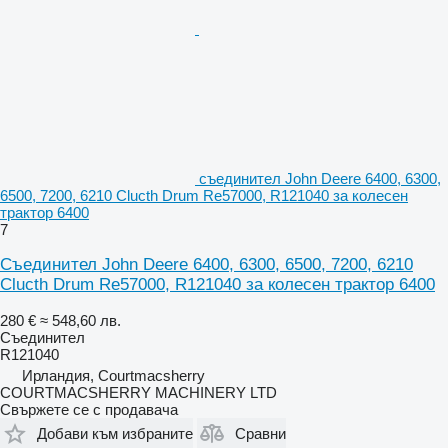
съединител John Deere 6400, 6300,
6500, 7200, 6210 Clucth Drum Re57000, R121040 за колесен
трактор 6400
7
Съединител John Deere 6400, 6300, 6500, 7200, 6210
Clucth Drum Re57000, R121040 за колесен трактор 6400
280 €
≈ 548,60 лв.
Съединител
R121040
Ирландия, Courtmacsherry
COURTMACSHERRY MACHINERY LTD
Свържете се с продавача
Добави към избраните
Сравни