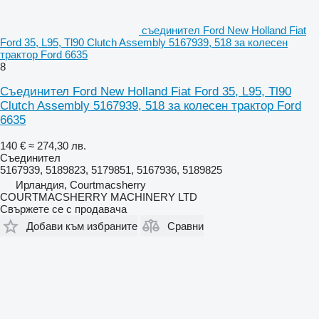
съединител Ford New Holland Fiat
Ford 35, L95, Tl90 Clutch Assembly 5167939, 518 за колесен
трактор Ford 6635
8
Съединител Ford New Holland Fiat Ford 35, L95, Tl90
Clutch Assembly 5167939, 518 за колесен трактор Ford
6635
140 €
≈ 274,30 лв.
Съединител
5167939, 5189823, 5179851, 5167936, 5189825
Ирландия, Courtmacsherry
COURTMACSHERRY MACHINERY LTD
Свържете се с продавача
Добави към избраните
Сравни