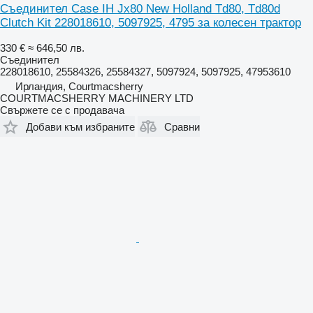
Съединител Case IH Jx80 New Holland Td80, Td80d
Clutch Kit 228018610, 5097925, 4795 за колесен трактор
330 €
≈ 646,50 лв.
Съединител
228018610, 25584326, 25584327, 5097924, 5097925, 47953610
Ирландия, Courtmacsherry
COURTMACSHERRY MACHINERY LTD
Свържете се с продавача
Добави към избраните
Сравни