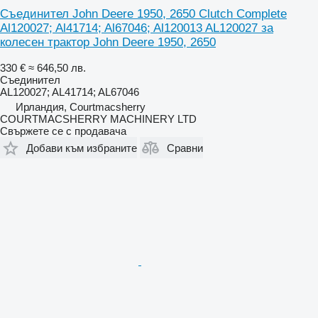
Съединител John Deere 1950, 2650 Clutch Complete
Al120027; Al41714; Al67046; Al120013 AL120027 за
колесен трактор John Deere 1950, 2650
330 €
≈ 646,50 лв.
Съединител
AL120027; AL41714; AL67046
Ирландия, Courtmacsherry
COURTMACSHERRY MACHINERY LTD
Свържете се с продавача
Добави към избраните
Сравни