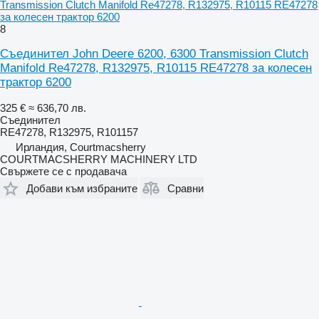
Transmission Clutch Manifold Re47278, R132975, R10115 RE47278
за колесен трактор 6200
8
Съединител John Deere 6200, 6300 Transmission Clutch
Manifold Re47278, R132975, R10115 RE47278 за колесен
трактор 6200
325 €
≈ 636,70 лв.
Съединител
RE47278, R132975, R101157
Ирландия, Courtmacsherry
COURTMACSHERRY MACHINERY LTD
Свържете се с продавача
Добави към избраните
Сравни