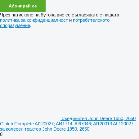
Абонирай се
Чрез натискане на бутона вие се съгласявате с нашата
политика за конфиденциалност
и
потребителското
споразумение
.
съединител John Deere 1950, 2650
Clutch Complete Al120027; Al41714; Al67046; Al120013 AL120027
за колесен трактор John Deere 1950, 2650
8