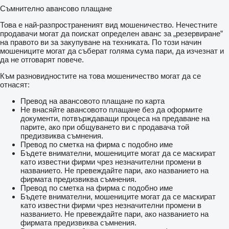
Съмнително авансово плащане
Това е най-разпространеният вид мошеничество. Нечестните
продавачи могат да поискат определен аванс за „резервиране”
на правото ви за закупуване на техниката. По този начин
мошениците могат да съберат голяма сума пари, да изчезнат и
да не отговарят повече.
Към разновидностите на това мошеничество могат да се
отнасят:
Превод на авансовото плащане по карта
Не внасяйте авансовото плащане без да оформите
документи, потвърждаващи процеса на предаване на
парите, ако при общуването ви с продавача той
предизвиква съмнения.
Превод по сметка на фирма с подобно име
Бъдете внимателни, мошениците могат да се маскират
като известни фирми чрез незначителни промени в
названието. Не превеждайте пари, ако названието на
фирмата предизвиква съмнения.
Превод по сметка на фирма с подобно име
Бъдете внимателни, мошениците могат да се маскират
като известни фирми чрез незначителни промени в
названието. Не превеждайте пари, ако названието на
фирмата предизвиква съмнения.