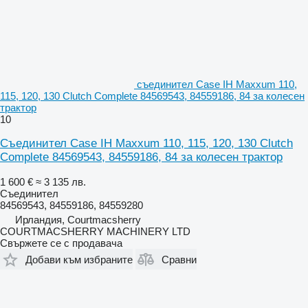
съединител Case IH Maxxum 110,
115, 120, 130 Clutch Complete 84569543, 84559186, 84 за колесен
трактор
10
Съединител Case IH Maxxum 110, 115, 120, 130 Clutch
Complete 84569543, 84559186, 84 за колесен трактор
1 600 €
≈ 3 135 лв.
Съединител
84569543, 84559186, 84559280
Ирландия, Courtmacsherry
COURTMACSHERRY MACHINERY LTD
Свържете се с продавача
Добави към избраните
Сравни