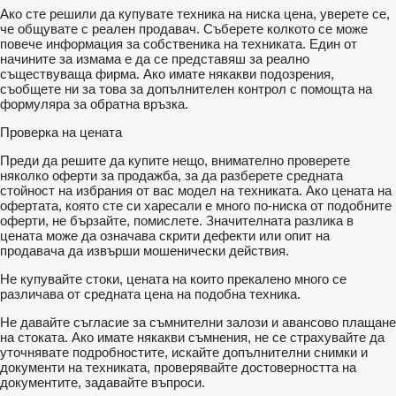
Ако сте решили да купувате техника на ниска цена, уверете се,
че общувате с реален продавач. Съберете колкото се може
повече информация за собственика на техниката. Един от
начините за измама е да се представяш за реално
съществуваща фирма. Ако имате някакви подозрения,
съобщете ни за това за допълнителен контрол с помощта на
формуляра за обратна връзка.
Проверка на цената
Преди да решите да купите нещо, внимателно проверете
няколко оферти за продажба, за да разберете средната
стойност на избрания от вас модел на техниката. Ако цената на
офертата, която сте си харесали е много по-ниска от подобните
оферти, не бързайте, помислете. Значителната разлика в
цената може да означава скрити дефекти или опит на
продавача да извърши мошенически действия.
Не купувайте стоки, цената на които прекалено много се
различава от средната цена на подобна техника.
Не давайте съгласие за съмнителни залози и авансово плащане
на стоката. Ако имате някакви съмнения, не се страхувайте да
уточнявате подробностите, искайте допълнителни снимки и
документи на техниката, проверявайте достоверността на
документите, задавайте въпроси.