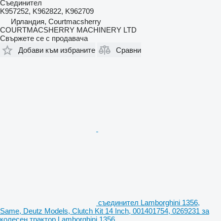
Съединител
K957252, K962822, K962709
Ирландия, Courtmacsherry
COURTMACSHERRY MACHINERY LTD
Свържете се с продавача
Добави към избраните
Сравни
съединител Lamborghini 1356,
Same, Deutz Models, Clutch Kit 14 Inch, 001401754, 0269231 за
колесен трактор Lamborghini 1356