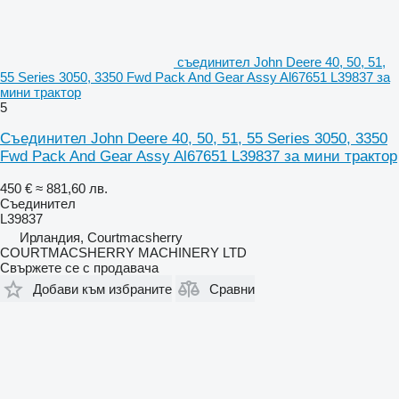
съединител John Deere 40, 50, 51,
55 Series 3050, 3350 Fwd Pack And Gear Assy Al67651 L39837 за
мини трактор
5
Съединител John Deere 40, 50, 51, 55 Series 3050, 3350
Fwd Pack And Gear Assy Al67651 L39837 за мини трактор
450 €
≈ 881,60 лв.
Съединител
L39837
Ирландия, Courtmacsherry
COURTMACSHERRY MACHINERY LTD
Свържете се с продавача
Добави към избраните
Сравни