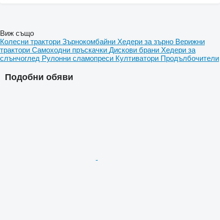
Виж също
Колесни трактори
Зърнокомбайни
Хедери за зърно
Верижни
трактори
Самоходни пръскачки
Дискови брани
Хедери за
слънчоглед
Рулонни сламопреси
Култиватори
Продълбочители
Подобни обяви