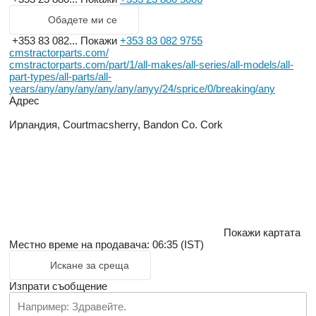
Обадете ми се
+353 83 082...
Покажи
+353 83 082 9755
cmstractorparts.com/
cmstractorparts.com/part/1/all-makes/all-series/all-models/all-
part-types/all-parts/all-
years/any/any/any/any/any/anyy/24/sprice/0/breaking/any
Адрес
Ирландия, Courtmacsherry, Bandon Co. Cork
Покажи картата
Местно време на продавача: 06:35 (IST)
Искане за среща
Изпрати съобщение