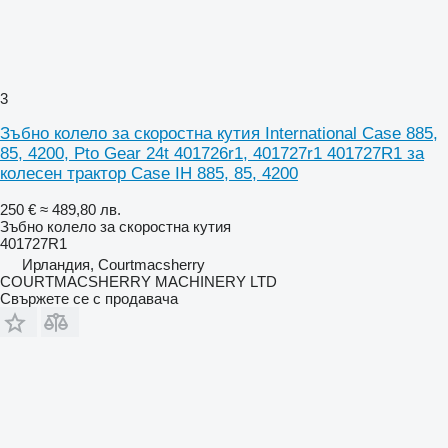
3
Зъбно колело за скоростна кутия International Case 885,
85, 4200, Pto Gear 24t 401726r1, 401727r1 401727R1 за
колесен трактор Case IH 885, 85, 4200
250 €
≈ 489,80 лв.
Зъбно колело за скоростна кутия
401727R1
Ирландия, Courtmacsherry
COURTMACSHERRY MACHINERY LTD
Свържете се с продавача