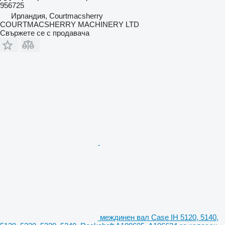
956725
Ирландия, Courtmacsherry
COURTMACSHERRY MACHINERY LTD
Свържете се с продавача
междинен вал Case IH 5120, 5140,