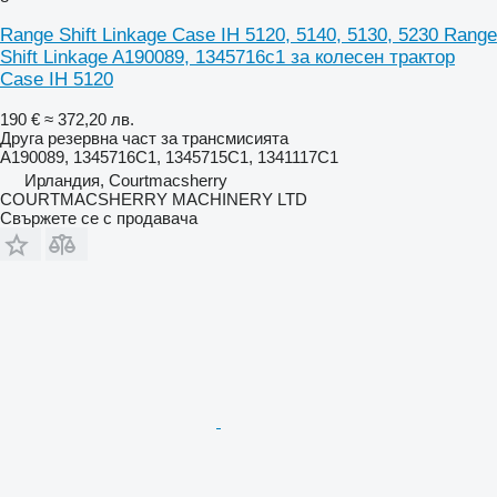
Range Shift Linkage Case IH 5120, 5140, 5130, 5230 Range
Shift Linkage A190089, 1345716c1 за колесен трактор
Case IH 5120
190 €
≈ 372,20 лв.
Друга резервна част за трансмисията
A190089, 1345716C1, 1345715C1, 1341117C1
Ирландия, Courtmacsherry
COURTMACSHERRY MACHINERY LTD
Свържете се с продавача