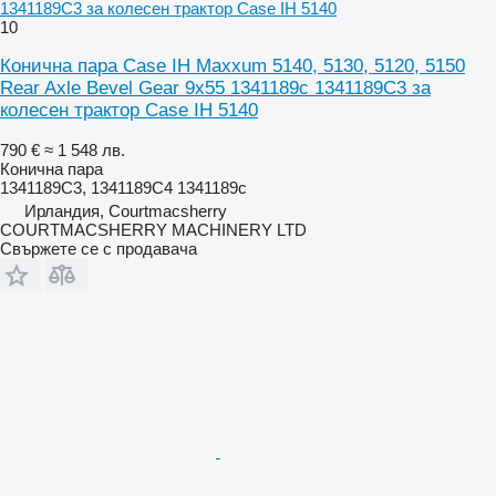
1341189C3 за колесен трактор Case IH 5140
10
Конична пара Case IH Maxxum 5140, 5130, 5120, 5150
Rear Axle Bevel Gear 9x55 1341189c 1341189C3 за
колесен трактор Case IH 5140
790 €
≈ 1 548 лв.
Конична пара
1341189C3, 1341189C4 1341189c
Ирландия, Courtmacsherry
COURTMACSHERRY MACHINERY LTD
Свържете се с продавача