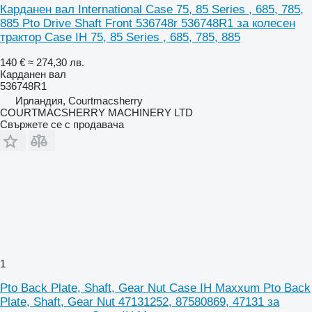
Карданен вал International Case 75, 85 Series , 685, 785,
885 Pto Drive Shaft Front 536748r 536748R1 за колесен
трактор Case IH 75, 85 Series , 685, 785, 885
140 €
≈ 274,30 лв.
Карданен вал
536748R1
Ирландия, Courtmacsherry
COURTMACSHERRY MACHINERY LTD
Свържете се с продавача
1
Pto Back Plate, Shaft, Gear Nut Case IH Maxxum Pto Back
Plate, Shaft, Gear Nut 47131252, 87580869, 47131 за