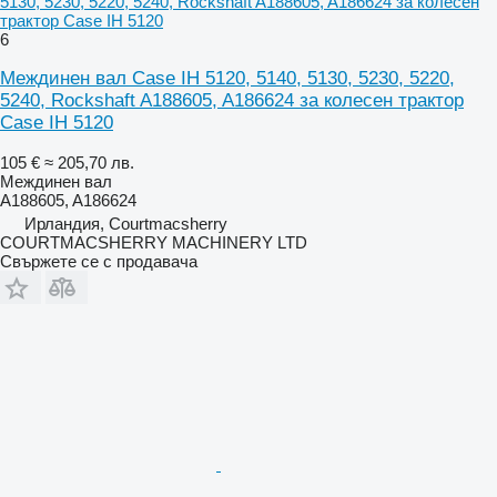
5130, 5230, 5220, 5240, Rockshaft A188605, A186624 за колесен
трактор Case IH 5120
6
Междинен вал Case IH 5120, 5140, 5130, 5230, 5220,
5240, Rockshaft A188605, A186624 за колесен трактор
Case IH 5120
105 €
≈ 205,70 лв.
Междинен вал
A188605, A186624
Ирландия, Courtmacsherry
COURTMACSHERRY MACHINERY LTD
Свържете се с продавача