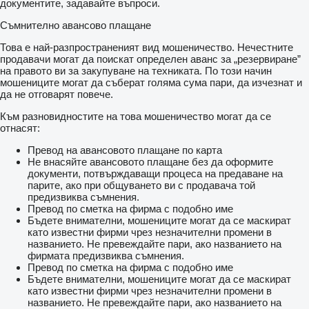
документите, задавайте въпроси.
Съмнително авансово плащане
Това е най-разпространеният вид мошеничество. Нечестните
продавачи могат да поискат определен аванс за „резервиране”
на правото ви за закупуване на техниката. По този начин
мошениците могат да съберат голяма сума пари, да изчезнат и
да не отговарят повече.
Към разновидностите на това мошеничество могат да се
отнасят:
Превод на авансовото плащане по карта
Не внасяйте авансовото плащане без да оформите
документи, потвърждаващи процеса на предаване на
парите, ако при общуването ви с продавача той
предизвиква съмнения.
Превод по сметка на фирма с подобно име
Бъдете внимателни, мошениците могат да се маскират
като известни фирми чрез незначителни промени в
названието. Не превеждайте пари, ако названието на
фирмата предизвиква съмнения.
Превод по сметка на фирма с подобно име
Бъдете внимателни, мошениците могат да се маскират
като известни фирми чрез незначителни промени в
названието. Не превеждайте пари, ако названието на