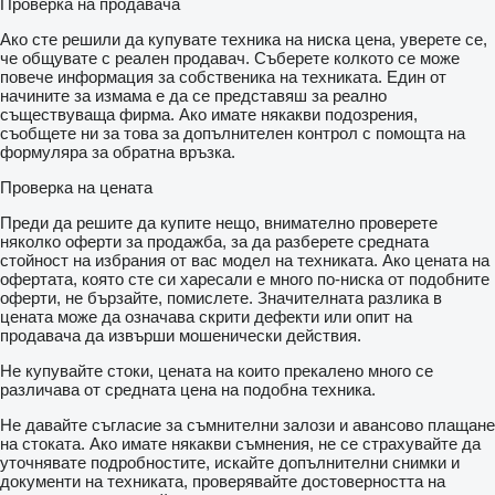
Проверка на продавача
Ако сте решили да купувате техника на ниска цена, уверете се,
че общувате с реален продавач. Съберете колкото се може
повече информация за собственика на техниката. Един от
начините за измама е да се представяш за реално
съществуваща фирма. Ако имате някакви подозрения,
съобщете ни за това за допълнителен контрол с помощта на
формуляра за обратна връзка.
Проверка на цената
Преди да решите да купите нещо, внимателно проверете
няколко оферти за продажба, за да разберете средната
стойност на избрания от вас модел на техниката. Ако цената на
офертата, която сте си харесали е много по-ниска от подобните
оферти, не бързайте, помислете. Значителната разлика в
цената може да означава скрити дефекти или опит на
продавача да извърши мошенически действия.
Не купувайте стоки, цената на които прекалено много се
различава от средната цена на подобна техника.
Не давайте съгласие за съмнителни залози и авансово плащане
на стоката. Ако имате някакви съмнения, не се страхувайте да
уточнявате подробностите, искайте допълнителни снимки и
документи на техниката, проверявайте достоверността на