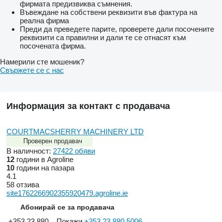
фирмата предизвиква съмнения.
Въвеждане на собствени реквизити във фактура на
реална фирма
Преди да преведете парите, проверете дали посочените
реквизити са правилни и дали те се отнасят към
посочената фирма.
Намерили сте мошеник?
Свържете се с нас
Информация за контакт с продавача
COURTMACSHERRY MACHINERY LTD
Проверен продавач
В наличност:
27422 обяви
12
години в Agroline
10
години на пазара
4.1
58 отзива
site1762266902355920479.agroline.ie
Абонирай се за продавача
+353 23 880...
Покажи
+353 23 880 5006