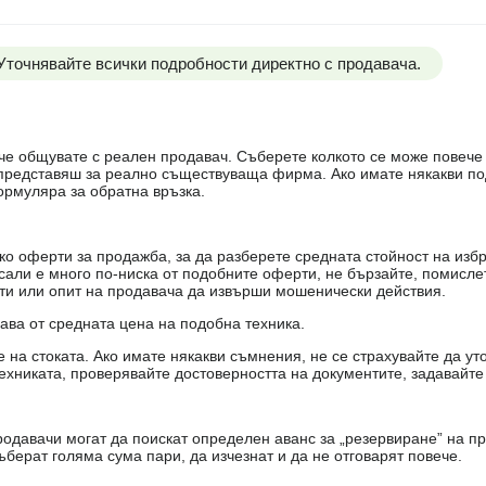
 Уточнявайте всички подробности директно с продавача.
е, че общувате с реален продавач. Съберете колкото се може повеч
е представяш за реално съществуваща фирма. Ако имате някакви п
ормуляра за обратна връзка.
о оферти за продажба, за да разберете средната стойност на избр
есали е много по-ниска от подобните оферти, не бързайте, помисле
кти или опит на продавача да извърши мошенически действия.
чава от средната цена на подобна техника.
на стоката. Ако имате някакви съмнения, не се страхувайте да ут
ехниката, проверявайте достоверността на документите, задавайте
одавачи могат да поискат определен аванс за „резервиране” на пр
ъберат голяма сума пари, да изчезнат и да не отговарят повече.