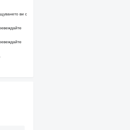
щуването ви с
превеждайте
превеждайте
.