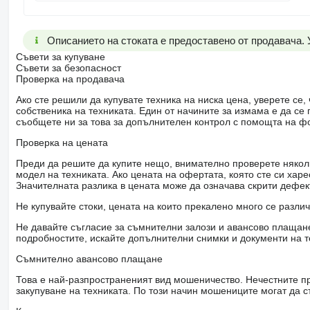
Описанието на стоката е предоставено от продавача.
Съвети за купуване
Съвети за безопасност
Проверка на продавача
Ако сте решили да купувате техника на ниска цена, уверете с
собственика на техниката. Един от начините за измама е да с
съобщете ни за това за допълнителен контрол с помощта на ф
Проверка на цената
Преди да решите да купите нещо, внимателно проверете няколк
модел на техниката. Ако цената на офертата, която сте си хар
Значителната разлика в цената може да означава скрити дефе
Не купувайте стоки, цената на които прекалено много се разли
Не давайте съгласие за съмнителни залози и авансово плащане 
подробностите, искайте допълнителни снимки и документи на т
Съмнително авансово плащане
Това е най-разпространеният вид мошеничество. Нечестните пр
закупуване на техниката. По този начин мошениците могат да с