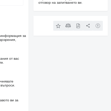
отговор на запитването ви.
е информация за
одозрения,
ания от вас
те.
очнявате
 въпроси.
авото ви за