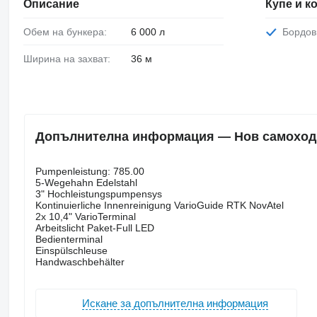
Описание
Купе и 
Обем на бункера:
6 000 л
Бордо
Ширина на захват:
36 м
Допълнителна информация — Нов самоходна 
Pumpenleistung: 785.00
5-Wegehahn Edelstahl
3" Hochleistungspumpensys
Kontinuierliche Innenreinigung VarioGuide RTK NovAtel
2x 10,4" VarioTerminal
Arbeitslicht Paket-Full LED
Bedienterminal
Einspülschleuse
Handwaschbehälter
Искане за допълнителна информация