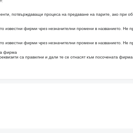
т:
енти, потвърждаващи процеса на предаване на парите, ако при об
то известни фирми чрез незначителни промени в названието. Не 
то известни фирми чрез незначителни промени в названието. Не 
на фирма
реквизити са правилни и дали те се отнасят към посочената фирма