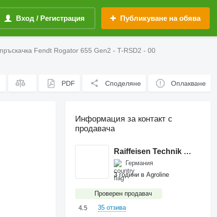
Вход / Регистрация
Публикуване на обява
пръскачка Fendt Rogator 655 Gen2 - T-RSD2 - 00
PDF
Споделяне
Оплакване
Информация за контакт с
продавача
Raiffeisen Technik Nord-Ost GmbH
Германия
3 години в Agroline
Проверен продавач
35 отзива
4.5