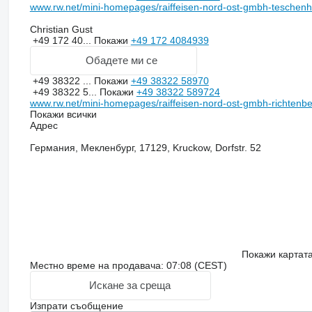
www.rw.net/mini-homepages/raiffeisen-nord-ost-gmbh-teschen
Christian Gust
+49 172 40...
Покажи
+49 172 4084939
Обадете ми се
+49 38322 ...
Покажи
+49 38322 58970
+49 38322 5...
Покажи
+49 38322 589724
www.rw.net/mini-homepages/raiffeisen-nord-ost-gmbh-richtenb
Покажи всички
Адрес
Германия, Мекленбург, 17129, Kruckow, Dorfstr. 52
Покажи картат
Местно време на продавача: 07:08 (CEST)
Искане за среща
Изпрати съобщение