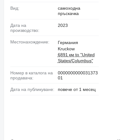
Вид:
самоходна
пръскачка
Дата на
2023
производство:
Местонахождение:
Германия
Kruckow
6891 км to "United
States/Columbus"
Номер в каталога на
0000000000031373
продавача:
01
Дата на публикуване:
повече от 1 месец