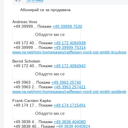
35 отзива
4.5
Абонирай се за продавача
Andreas Voss
+49 39999...
Покажи
+49 39999 7530
Обадете ми се
+49 172 40...
Покажи
+49 172 4084938
+49 39999 ...
Покажи
+49 39999 75314
www.rw.net/mini-homepages/raiffeisen-nord-ost-gmbh-kruckow
Bernd Scholwin
+49 172 40...
Покажи
+49 172 4084942
Обадете ми се
+49 3963 ...
Покажи
+49 3963 25740
+49 3963 2...
Покажи
+49 3963 257421
www.rw.net/mini-homepages/raiffeisen-nord-ost-gmbh-woldegk
Frank-Carsten Kapke
+49 174 17...
Покажи
+49 174 1715491
Обадете ми се
+49 3838 4...
Покажи
+49 3838 404080
+49 3838 40...
Покажи
+49 3838 4040824