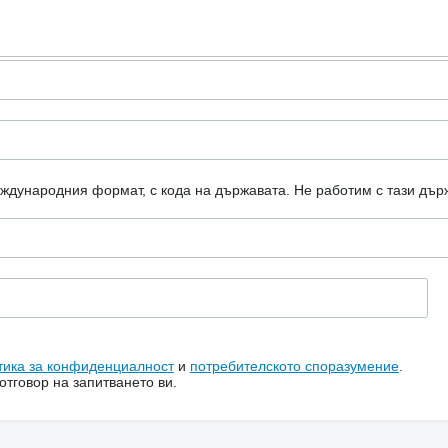
еждународния формат, с кода на държавата.
Не работим с тази дър
тика за конфиденциалност
и
потребителското споразумение
.
тговор на запитването ви.