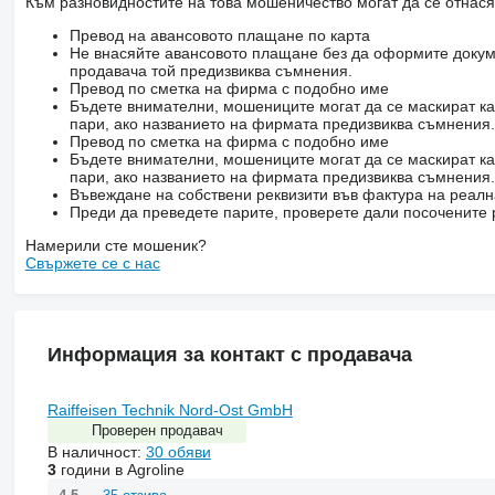
Към разновидностите на това мошеничество могат да се отнася
Превод на авансовото плащане по карта
Не внасяйте авансовото плащане без да оформите докум
продавача той предизвиква съмнения.
Превод по сметка на фирма с подобно име
Бъдете внимателни, мошениците могат да се маскират ка
пари, ако названието на фирмата предизвиква съмнения.
Превод по сметка на фирма с подобно име
Бъдете внимателни, мошениците могат да се маскират ка
пари, ако названието на фирмата предизвиква съмнения.
Въвеждане на собствени реквизити във фактура на реал
Преди да преведете парите, проверете дали посочените 
Намерили сте мошеник?
Свържете се с нас
Информация за контакт с продавача
Raiffeisen Technik Nord-Ost GmbH
Проверен продавач
В наличност:
30 обяви
3
години в Agroline