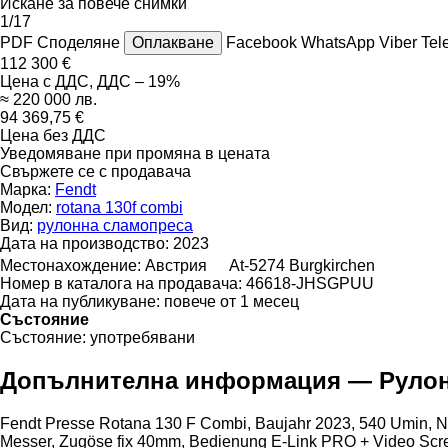
Искане за повече снимки
1/17
PDF
Споделяне
Оплакване
Facebook
WhatsApp
Viber
Tel
112 300 €
Цена с ДДС, ДДС – 19%
≈ 220 000 лв.
94 369,75 €
Цена без ДДС
Уведомяване при промяна в цената
Свържете се с продавача
Марка:
Fendt
Модел:
rotana 130f combi
Вид:
рулонна сламопреса
Дата на производство:
2023
Местонахождение:
Австрия
At-5274 Burgkirchen
Номер в каталога на продавача:
46618-JHSGPUU
Дата на публикуване:
повече от 1 месец
Състояние
Състояние:
употребявани
Допълнителна информация — Рулонна
Fendt ​​​​​​​​​‌‌​​​​‌​​​​​​​​​‌‌‌​‌​‌​​​​​​​​​‌‌‌​‌​​​​​​​​​​​‌‌​‌‌‌‌​​​​​​​​​‌‌​‌‌​​​​​​​​​​​‌‌​‌​​‌
Messer, Zugöse fix 40mm, Bedienung E-Link PRO + Video Screen