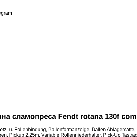
egram
 сламопреса Fendt rotana 130f com
​​​​​​​​​‌‌​‌‌‌​​​​​​​​​​‌‌​​‌​‌Presse Rotana 130 F Combi, Baujahr 2023, 540 Umin, Netz- u. Folienbind
, Pickup 2,25m, Variable Rollenniederhalter, Pick-Up Tasträde