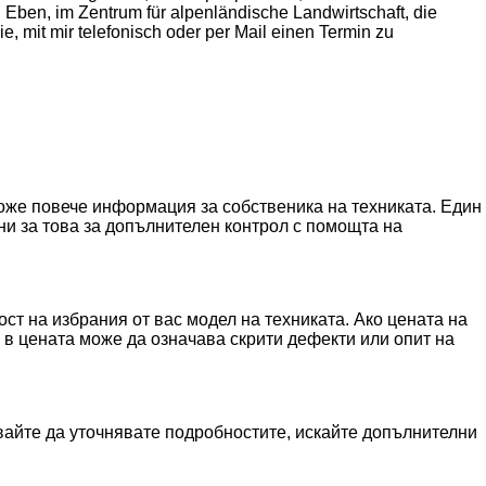
 Eben, im Zentrum für alpenländische Landwirtschaft, die
e, mit mir telefonisch oder per Mail einen Termin zu
може повече информация за собственика на техниката. Един
и за това за допълнителен контрол с помощта на
ст на избрания от вас модел на техниката. Ако цената на
а в цената може да означава скрити дефекти или опит на
вайте да уточнявате подробностите, искайте допълнителни