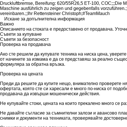
Druckluftbremse, Bereifung: 620/55R26,5 ET-100, COC;;;Die Mas
Maschine ausführlich zu zeigen und gegebenfalls vorzuführen.;;D
vereinbaren.;;Ihr Rettensteiner Christoph;#TeamMauch
Искане за допълнителна информация
Важно
Описанието на стоката е предоставено от продавача. Уточ
Съвети за купуване
Съвети за безопасност
Проверка на продавача
Ако сте решили да купувате техника на ниска цена, уверет
от начините за измама е да се представяш за реално съще
формуляра за обратна връзка.
Проверка на цената
Преди да решите да купите нещо, внимателно проверете няк
офертата, която сте си харесали е много по-ниска от подо
продавача да извърши мошенически действия.
Не купувайте стоки, цената на които прекалено много се ра
Не давайте съгласие за съмнителни залози и авансово плащ
снимки и документи на техниката, проверявайте достоверно