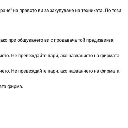
ане” на правото ви за закупуване на техниката. По този
ако при общуването ви с продавача той предизвиква
ието. Не превеждайте пари, ако названието на фирмата
ието. Не превеждайте пари, ако названието на фирмата
ната фирма.