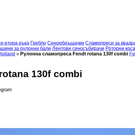
и втора ръка
Гребло
Сенообръщачки
Сламопреси за квадр
шини за рулонни бали
Лентови сеносъбирачи
Роторни кос
olland
»
Рулонна сламопреса Fendt rotana 130f combi
Fe
otana 130f combi
egram