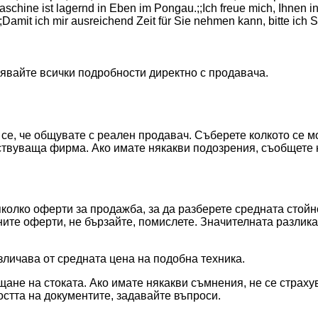
chine ist lagernd in Eben im Pongau.;;Ich freue mich, Ihnen in
amit ich mir ausreichend Zeit für Sie nehmen kann, bitte ich Si
нявайте всички подробности директно с продавача.
е се, че общувате с реален продавач. Съберете колкото се 
ствуваща фирма. Ако имате някакви подозрения, съобщете н
олко оферти за продажба, за да разберете средната стойно
бните оферти, не бързайте, помислете. Значителната разлик
зличава от средната цена на подобна техника.
ане на стоката. Ако имате някакви съмнения, не се страху
стта на документите, задавайте въпроси.