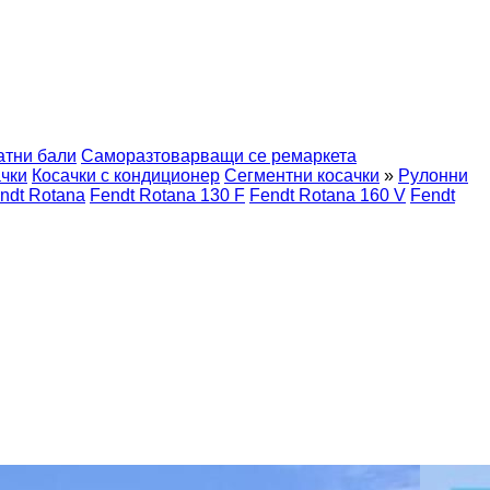
атни бали
Саморазтоварващи се ремаркета
ачки
Косачки с кондиционер
Сегментни косачки
»
Рулонни
ndt Rotana
Fendt Rotana 130 F
Fendt Rotana 160 V
Fendt