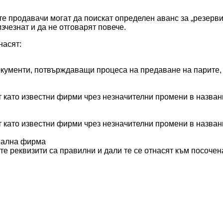
 продавачи могат да поискат определен аванс за „резервир
зчезнат и да не отговарят повече.
насят:
кументи, потвърждаващи процеса на предаване на парите, 
 като известни фирми чрез незначителни промени в назван
 като известни фирми чрез незначителни промени в назван
реална фирма
те реквизити са правилни и дали те се отнасят към посоче