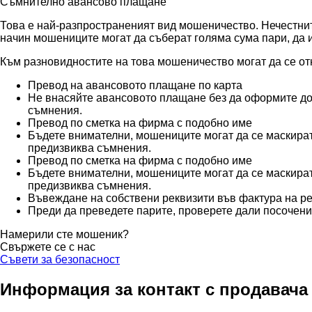
Съмнително авансово плащане
Това е най-разпространеният вид мошеничество. Нечестните
начин мошениците могат да съберат голяма сума пари, да и
Към разновидностите на това мошеничество могат да се от
Превод на авансовото плащане по карта
Не внасяйте авансовото плащане без да оформите до
съмнения.
Превод по сметка на фирма с подобно име
Бъдете внимателни, мошениците могат да се маскират
предизвиква съмнения.
Превод по сметка на фирма с подобно име
Бъдете внимателни, мошениците могат да се маскират
предизвиква съмнения.
Въвеждане на собствени реквизити във фактура на 
Преди да преведете парите, проверете дали посочени
Намерили сте мошеник?
Свържете се с нас
Съвети за безопасност
Информация за контакт с продавача