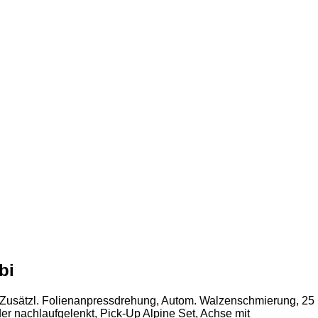
bi
ung, Ballenformanzeige, Ballen Ablagematte, Zusätzl. Folienanpressdrehung, Autom. Walzenschmierung, 25
r nachlaufgelenkt, Pick-Up Alpine Set, Achse mit