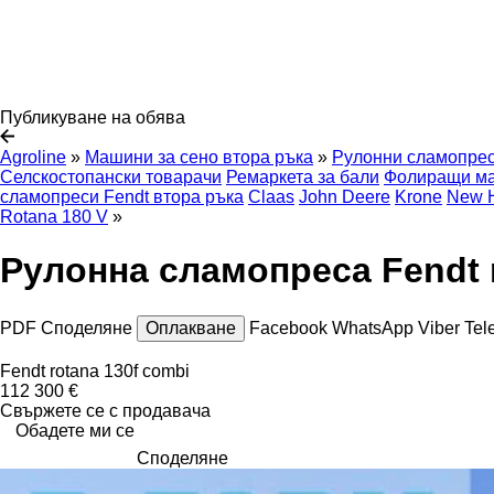
Публикуване на обява
Agroline
»
Машини за сено втора ръка
»
Рулонни сламопрес
Селскостопански товарачи
Ремаркета за бали
Фолиращи ма
сламопреси Fendt втора ръка
Claas
John Deere
Krone
New H
Rotana 180 V
»
Рулонна сламопреса Fendt r
PDF
Споделяне
Оплакване
Facebook
WhatsApp
Viber
Tel
Fendt rotana 130f combi
112 300 €
Свържете се с продавача
Обадете ми се
Споделяне