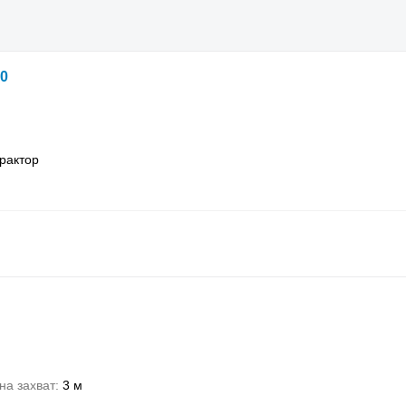
00
трактор
на захват
3 м