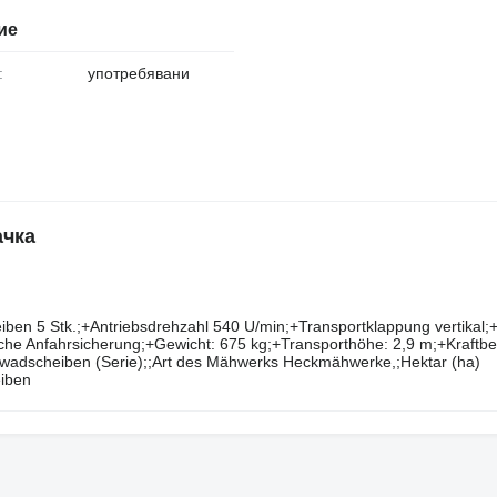
ие
:
употребявани
ачка
eiben 5 Stk.;+Antriebsdrehzahl 540 U/min;+Transportklappung vertikal
he Anfahrsicherung;+Gewicht: 675 kg;+Transporthöhe: 2,9 m;+Kraftbe
hwadscheiben (Serie);;Art des Mähwerks Heckmähwerke,;Hektar (ha)
iben