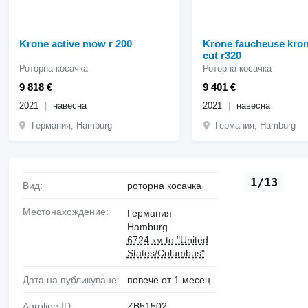
Krone active mow r 200
Krone faucheuse kro
cut r320
Роторна косачка
Роторна косачка
9 818 €
9 401 €
2021
навесна
2021
навесна
Германия, Hamburg
Германия, Hamburg
1/13
Вид:
роторна косачка
Местонахождение:
Германия
Hamburg
6724 км to "United
States/Columbus"
Дата на публикуване:
повече от 1 месец
Agroline ID:
ZB51502