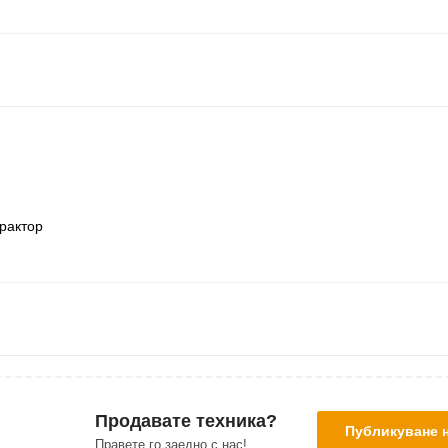
трактор
Продавате техника?
Публикуване 
Правете го заедно с нас!