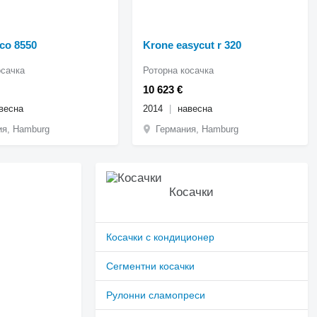
sco 8550
Krone easycut r 320
осачка
Роторна косачка
10 623 €
весна
2014
навесна
ия, Hamburg
Германия, Hamburg
Косачки
Косачки с кондиционер
Сегментни косачки
Рулонни сламопреси