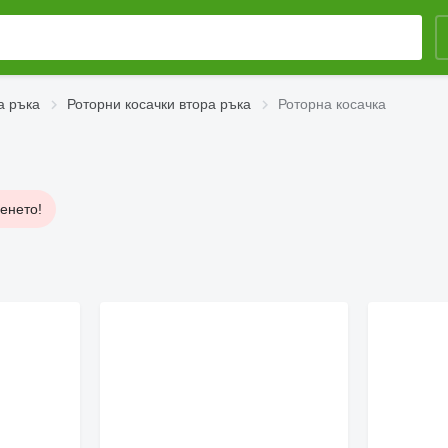
а ръка
Роторни косачки втора ръка
Роторна косачка
енето!