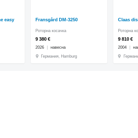
ne easy
Fransgård DM-3250
Claas di
Роторна косачка
Роторна к
9 380 €
9 810 €
2026
навесна
2004
на
Германия, Hamburg
Герман