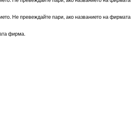
ието. Не превеждайте пари, ако названието на фирмата
ието. Не превеждайте пари, ако названието на фирмата
ната фирма.