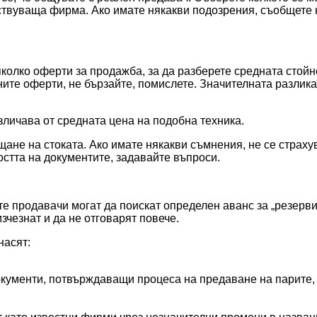
ствуваща фирма. Ако имате някакви подозрения, съобщете н
олко оферти за продажба, за да разберете средната стойно
бните оферти, не бързайте, помислете. Значителната разлик
зличава от средната цена на подобна техника.
ане на стоката. Ако имате някакви съмнения, не се страху
стта на документите, задавайте въпроси.
 продавачи могат да поискат определен аванс за „резервир
зчезнат и да не отговарят повече.
насят:
кументи, потвърждаващи процеса на предаване на парите, 