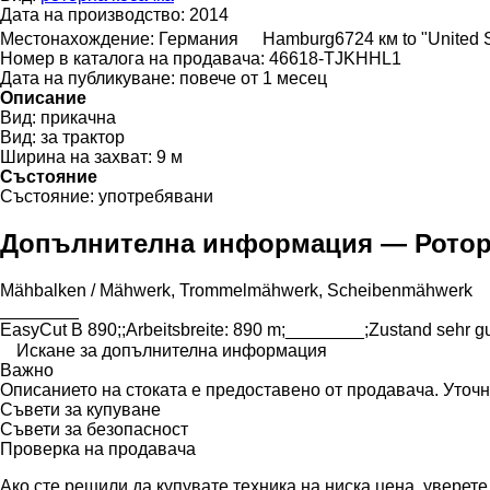
Дата на производство:
2014
Местонахождение:
Германия
Hamburg
6724 км to "United
Номер в каталога на продавача:
46618-TJKHHL1
Дата на публикуване:
повече от 1 месец
Описание
Вид:
прикачна
Вид:
за трактор
Ширина на захват:
9 м
Състояние
Състояние:
употребявани
Допълнителна информация — Роторна
Mähbalken ​​​​​​​​​‌‌​​​​‌​​​​​​​​​‌‌‌​‌​‌​​​​​​​​​‌‌‌​‌​​​​​​​​​​​‌‌​‌‌‌‌​​​​​​​​​‌‌​‌‌​​​​​​​​​​​‌‌​‌​​‌​​​​​​​​​‌‌​‌‌‌​​​​​​​​​​‌‌​​‌​‌/ Mähwerk, Trommelmähwerk, Scheibenmähwerk
________
EasyCut B 890;;Arbeitsbreite: ​​​​​​​​​‌‌‌​‌​​​​​​​​​​​‌‌​​‌​‌​​​​​​​​​‌‌​​​‌‌​​​​​​​​​‌‌​‌​​​​​​​​​​​​‌‌​‌‌‌​​​​​​​​​​‌‌​‌​​‌​​​​​​​​​‌‌​‌​‌‌​​​​​​​​​‌‌​​​‌​​​​​​​​​​‌‌​‌‌‌‌​​​​​​​​​‌‌​​‌​‌​​​​​​​​​‌‌‌​​‌​​​​​​​
Искане за допълнителна информация
Важно
Описанието на стоката е предоставено от продавача. Уточ
Съвети за купуване
Съвети за безопасност
Проверка на продавача
Ако сте решили да купувате техника на ниска цена, уверет