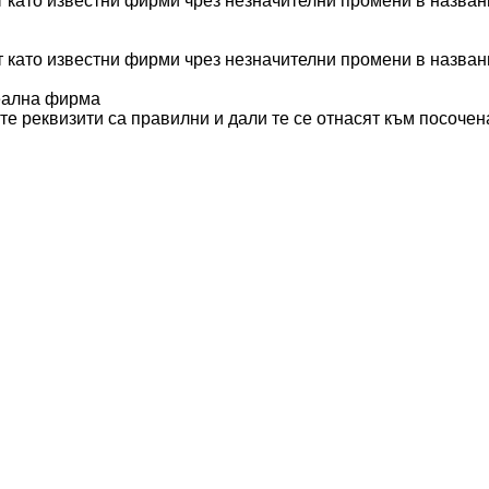
 като известни фирми чрез незначителни промени в назван
 като известни фирми чрез незначителни промени в назван
реална фирма
те реквизити са правилни и дали те се отнасят към посоче