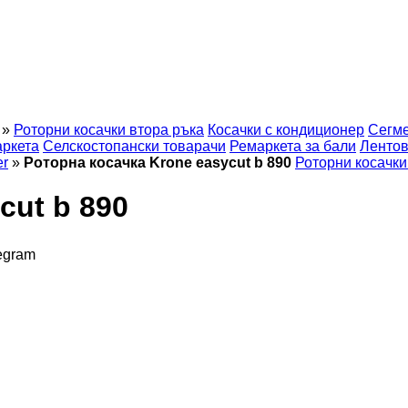
»
Роторни косачки втора ръка
Косачки с кондиционер
Сегме
ркета
Селскостопански товарачи
Ремаркета за бали
Лентов
er
»
Роторна косачка Krone easycut b 890
Роторни косачки
cut b 890
egram