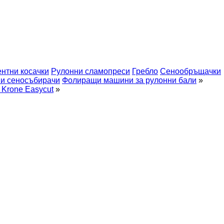
нтни косачки
Рулонни сламопреси
Гребло
Сенообръщачки
и сеносъбирачи
Фолиращи машини за рулонни бали
»
 Krone Easycut
»