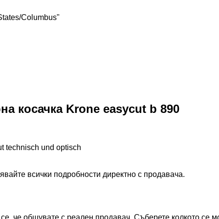
 States/Columbus"
 косачка Krone easycut b 890
​​​‌‌‌​​‌‌​​​​​​​​​‌‌​​‌​‌890 m;________;Zustand sehr gut technisch und optisch
нявайте всички подробности директно с продавача.
е се, че общувате с реален продавач. Съберете колкото се 