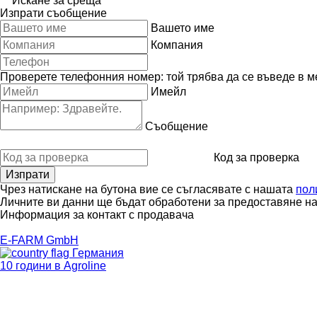
Искане за среща
Изпрати съобщение
Вашето име
Компания
Проверете телефонния номер: той трябва да се въведе в м
Имейл
Съобщение
Код за проверка
Чрез натискане на бутона вие се съгласявате с нашата
пол
Личните ви данни ще бъдат обработени за предоставяне на 
Информация за контакт с продавача
E-FARM GmbH
Германия
10 години в Agroline