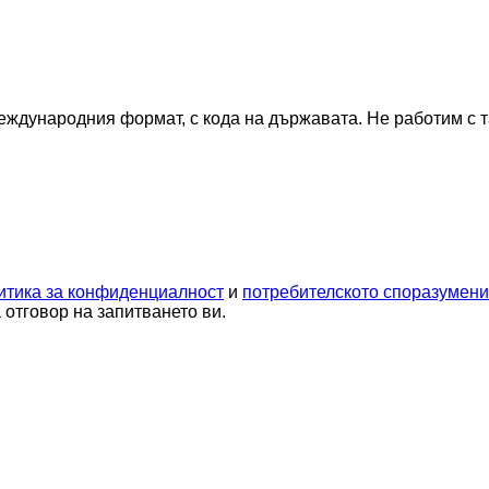
еждународния формат, с кода на държавата.
Не работим с 
итика за конфиденциалност
и
потребителското споразумен
отговор на запитването ви.