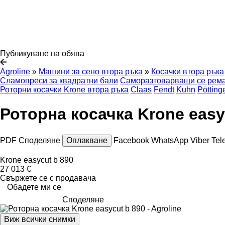
Публикуване на обява
Agroline
»
Машини за сено втора ръка
»
Косачки втора ръка
Сламопреси за квадратни бали
Саморазтоварващи се рема
Роторни косачки Krone втора ръка
Claas
Fendt
Kuhn
Pötting
Роторна косачка Krone easy
PDF
Споделяне
Оплакване
Facebook
WhatsApp
Viber
Tel
Krone easycut b 890
27 013 €
Свържете се с продавача
Обадете ми се
Споделяне
Виж всички снимки