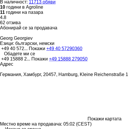
В наличност:
11713 обяви
10
години в Agroline
11
години на пазара
4.8
62 отзива
Абонирай се за продавача
Georg Georgiev
Езици:
български, немски
+49 40 572...
Покажи
+49 40 57290360
Обадете ми се
+49 15888 2...
Покажи
+49 15888 279050
Адрес
Германия, Хамбург, 20457, Hamburg, Kleine Reichenstraße 1
Покажи картата
Местно време на продавача: 05:02 (CEST)