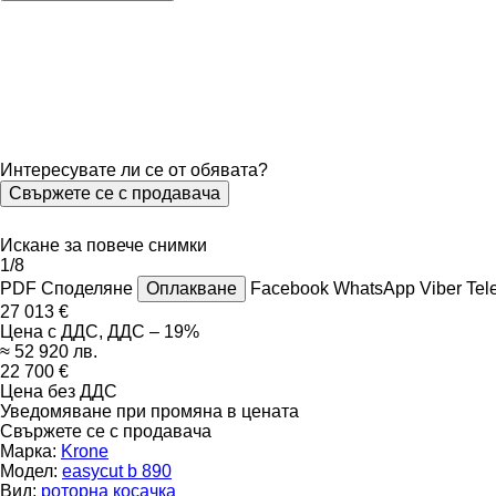
Интересувате ли се от обявата?
Свържете се с продавача
Искане за повече снимки
1/8
PDF
Споделяне
Оплакване
Facebook
WhatsApp
Viber
Tel
27 013 €
Цена с ДДС, ДДС – 19%
≈ 52 920 лв.
22 700 €
Цена без ДДС
Уведомяване при промяна в цената
Свържете се с продавача
Марка:
Krone
Модел:
easycut b 890
Вид:
роторна косачка