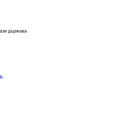
тази държава
ие
.