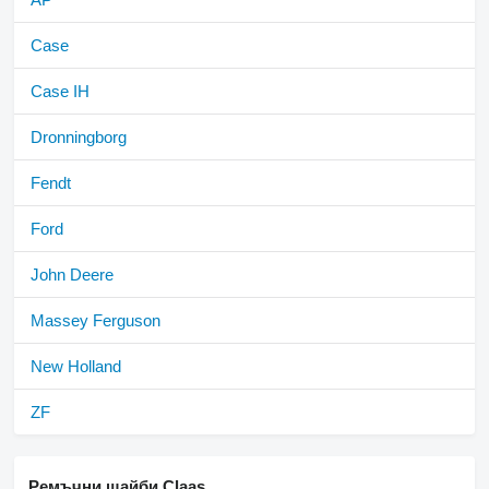
Case
Case IH
Dronningborg
Fendt
Ford
John Deere
Massey Ferguson
New Holland
ZF
Ремъчни шайби Claas