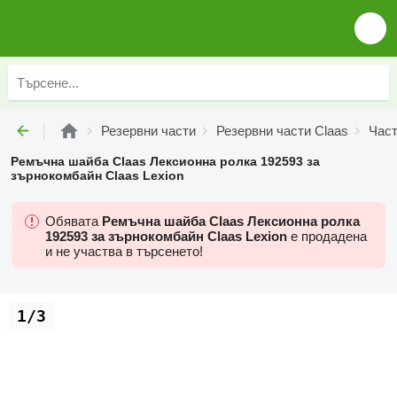
Резервни части
Резервни части Claas
Част
Ремъчна шайба Claas Лексионна ролка 192593 за
зърнокомбайн Claas Lexion
Обявата
Ремъчна шайба Claas Лексионна ролка
192593 за зърнокомбайн Claas Lexion
е продадена
и не участва в търсенето!
1/3