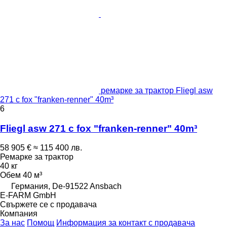
ремарке за трактор Fliegl asw
271 c fox "franken-renner" 40m³
6
Fliegl asw 271 c fox "franken-renner" 40m³
58 905 €
≈ 115 400 лв.
Ремарке за трактор
40 кг
Обем
40 м³
Германия, De-91522 Ansbach
E-FARM GmbH
Свържете се с продавача
Компания
За нас
Помощ
Информация за контакт с продавача