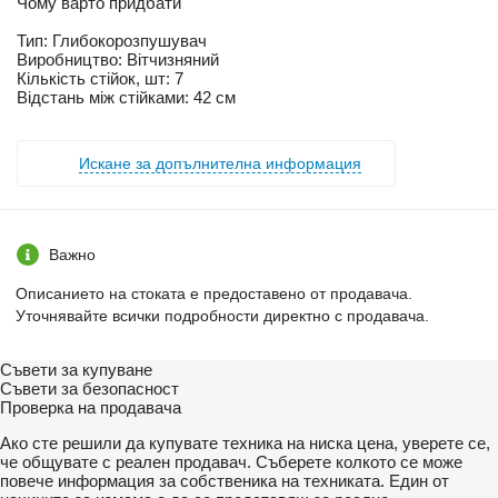
Чому варто придбати
Тип: Глибокорозпушувач
Виробництво: Вітчизняний
Кількість стійок, шт: 7
Відстань між стійками: 42 см
Искане за допълнителна информация
Важно
Описанието на стоката е предоставено от продавача.
Уточнявайте всички подробности директно с продавача.
Съвети за купуване
Съвети за безопасност
Проверка на продавача
Ако сте решили да купувате техника на ниска цена, уверете се,
че общувате с реален продавач. Съберете колкото се може
повече информация за собственика на техниката. Един от