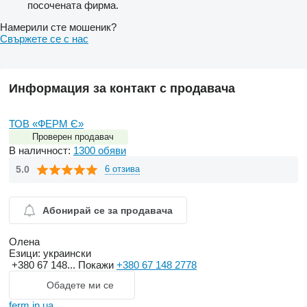
посочената фирма.
Намерили сте мошеник?
Свържете се с нас
Информация за контакт с продавача
ТОВ «ФЕРМ Є»
Проверен продавач
В наличност:
1300 обяви
5.0
6 отзива
Абонирай се за продавача
Олена
Езици:
украински
+380 67 148...
Покажи
+380 67 148 2778
Обадете ми се
ferm.in.ua