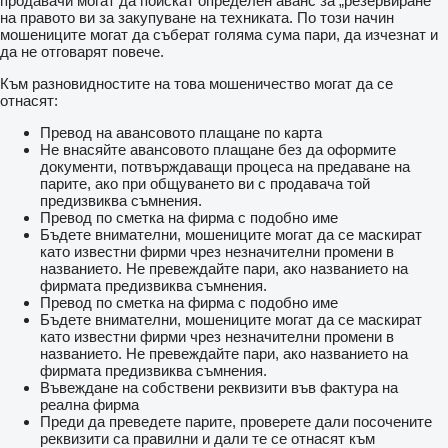
продавачи могат да поискат определен аванс за „резервиране”
на правото ви за закупуване на техниката. По този начин
мошениците могат да съберат голяма сума пари, да изчезнат и
да не отговарят повече.
Към разновидностите на това мошеничество могат да се
отнасят:
Превод на авансовото плащане по карта
Не внасяйте авансовото плащане без да оформите
документи, потвърждаващи процеса на предаване на
парите, ако при общуването ви с продавача той
предизвиква съмнения.
Превод по сметка на фирма с подобно име
Бъдете внимателни, мошениците могат да се маскират
като известни фирми чрез незначителни промени в
названието. Не превеждайте пари, ако названието на
фирмата предизвиква съмнения.
Превод по сметка на фирма с подобно име
Бъдете внимателни, мошениците могат да се маскират
като известни фирми чрез незначителни промени в
названието. Не превеждайте пари, ако названието на
фирмата предизвиква съмнения.
Въвеждане на собствени реквизити във фактура на
реална фирма
Преди да преведете парите, проверете дали посочените
реквизити са правилни и дали те се отнасят към