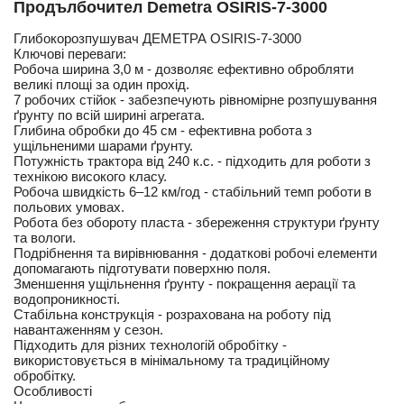
Продълбочител Demetra OSIRIS-7-3000
Глибокорозпушувач ДЕМЕТРА OSIRIS-7-3000
Ключові переваги:
Робоча ширина 3,0 м - дозволяє ефективно обробляти
великі площі за один прохід.
7 робочих стійок - забезпечують рівномірне розпушування
ґрунту по всій ширині агрегата.
Глибина обробки до 45 см - ефективна робота з
ущільненими шарами ґрунту.
Потужність трактора від 240 к.с. - підходить для роботи з
технікою високого класу.
Робоча швидкість 6–12 км/год - стабільний темп роботи в
польових умовах.
Робота без обороту пласта - збереження структури ґрунту
та вологи.
Подрібнення та вирівнювання - додаткові робочі елементи
допомагають підготувати поверхню поля.
Зменшення ущільнення ґрунту - покращення аерації та
водопроникності.
Стабільна конструкція - розрахована на роботу під
навантаженням у сезон.
Підходить для різних технологій обробітку -
використовується в мінімальному та традиційному
обробітку.
Особливості