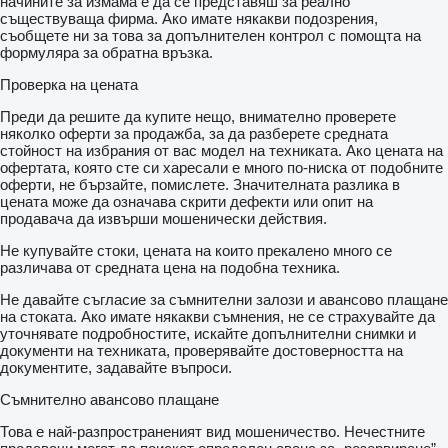
начините за измама е да се представяш за реално
съществуваща фирма. Ако имате някакви подозрения,
съобщете ни за това за допълнителен контрол с помощта на
формуляра за обратна връзка.
Проверка на цената
Преди да решите да купите нещо, внимателно проверете
няколко оферти за продажба, за да разберете средната
стойност на избрания от вас модел на техниката. Ако цената на
офертата, която сте си харесали е много по-ниска от подобните
оферти, не бързайте, помислете. Значителната разлика в
цената може да означава скрити дефекти или опит на
продавача да извърши мошенически действия.
Не купувайте стоки, цената на които прекалено много се
различава от средната цена на подобна техника.
Не давайте съгласие за съмнителни залози и авансово плащане
на стоката. Ако имате някакви съмнения, не се страхувайте да
уточнявате подробностите, искайте допълнителни снимки и
документи на техниката, проверявайте достоверността на
документите, задавайте въпроси.
Съмнително авансово плащане
Това е най-разпространеният вид мошеничество. Нечестните