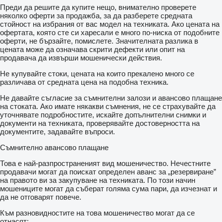
Преди да решите да купите нещо, внимателно проверете
няколко оферти за продажба, за да разберете средната
стойност на избрания от вас модел на техниката. Ако цената на
офертата, която сте си харесали е много по-ниска от подобните
оферти, не бързайте, помислете. Значителната разлика в
цената може да означава скрити дефекти или опит на
продавача да извърши мошенически действия.
Не купувайте стоки, цената на които прекалено много се
различава от средната цена на подобна техника.
Не давайте съгласие за съмнителни залози и авансово плащане
на стоката. Ако имате някакви съмнения, не се страхувайте да
уточнявате подробностите, искайте допълнителни снимки и
документи на техниката, проверявайте достоверността на
документите, задавайте въпроси.
Съмнително авансово плащане
Това е най-разпространеният вид мошеничество. Нечестните
продавачи могат да поискат определен аванс за „резервиране”
на правото ви за закупуване на техниката. По този начин
мошениците могат да съберат голяма сума пари, да изчезнат и
да не отговарят повече.
Към разновидностите на това мошеничество могат да се
отнасят: