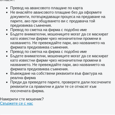
Превод на авансовото плащане по карта
Не внасяйте авансовото плащане без да оформите
документи, потвърждаващи процеса на предаване на
парите, ако при общуването ви с продавача той
предизвиква съмнения.
Превод по сметка на фирма с подобно име
Бъдете внимателни, мошениците могат да се маскират
като известни фирми чрез незначителни промени в
названието. Не превеждайте пари, ако названието на
фирмата предизвиква съмнения.
Превод по сметка на фирма с подобно име
Бъдете внимателни, мошениците могат да се маскират
като известни фирми чрез незначителни промени в
названието. Не превеждайте пари, ако названието на
фирмата предизвиква съмнения.
Въвеждане на собствени реквизити във фактура на
реална фирма
Преди да преведете парите, проверете дали посочените
реквизити са правилни и дали те се отнасят към
посочената фирма.
Намерили сте мошеник?
Свържете се с нас