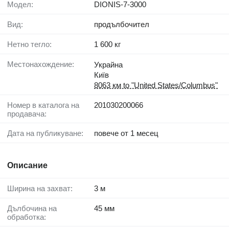
Модел:
DIONIS-7-3000
Вид:
продълбочител
Нетно тегло:
1 600 кг
Местонахождение:
Украйна
Київ
8063 км to "United States/Columbus"
Номер в каталога на
201030200066
продавача:
Дата на публикуване:
повече от 1 месец
Описание
Ширина на захват:
3 м
Дълбочина на
45 мм
обработка: