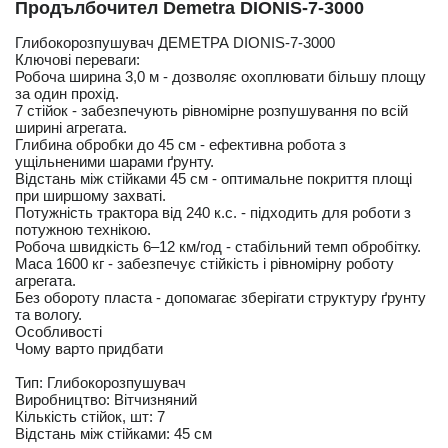
Продълбочител Demetra DIONIS-7-3000
Глибокорозпушувач ДЕМЕТРА DIONIS-7-3000
Ключові переваги:
Робоча ширина 3,0 м - дозволяє охоплювати більшу площу
за один прохід.
7 стійок - забезпечують рівномірне розпушування по всій
ширині агрегата.
Глибина обробки до 45 см - ефективна робота з
ущільненими шарами ґрунту.
Відстань між стійками 45 см - оптимальне покриття площі
при ширшому захваті.
Потужність трактора від 240 к.с. - підходить для роботи з
потужною технікою.
Робоча швидкість 6–12 км/год - стабільний темп обробітку.
Маса 1600 кг - забезпечує стійкість і рівномірну роботу
агрегата.
Без обороту пласта - допомагає зберігати структуру ґрунту
та вологу.
Особливості
Чому варто придбати
Тип: Глибокорозпушувач
Виробництво: Вітчизняний
Кількість стійок, шт: 7
Відстань між стійками: 45 см