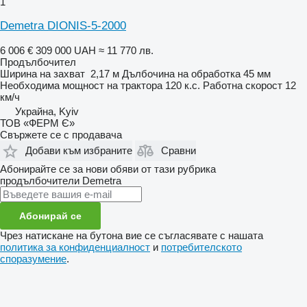
1
Demetra DIONIS-5-2000
6 006 €
309 000 UAH
≈ 11 770 лв.
Продълбочител
Ширина на захват
2,17 м
Дълбочина на обработка
45 мм
Необходима мощност на трактора
120 к.с.
Работна скорост
12
км/ч
Украйна, Kyiv
ТОВ «ФЕРМ Є»
Свържете се с продавача
Добави към избраните
Сравни
Абонирайте се за нови обяви от тази рубрика
продълбочители
Demetra
Абонирай се
Чрез натискане на бутона вие се съгласявате с нашата
политика за конфиденциалност
и
потребителското
споразумение
.