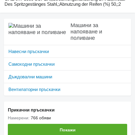
Des Spritzgestänges Stahl,;Abnutzung der Reifen (%) 50,;2
Машини за
напояване и
поливане
Навесни пръскачки
Самоходни пръскачки
Дъждовални машини
Вентилаторни пръскачки
Прикачни пръскачки
Намерени:
766 обяви
Покажи