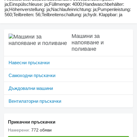
ja;Einspülschleuse: ja;Füllmenge: 4000;Handwaschbehälter:
ja;Höhenverstellung: ja;Nachlaufeinrichtung: ja;Pumpenleistung:
560;Teilbreiten: 56;Teilbreitenschaltung: ja;hydr. Klappbar: ja
Машини за
напояване и
поливане
Навесни пръскачки
Самоходни пръскачки
Дъждовални машини
Вентилаторни пръскачки
Прикачни пръскачки
Намерени:
772 обяви