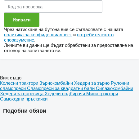
Чрез натискане на бутона вие се съгласявате с нашата
политика за конфиденциалност
и
потребителското
споразумение
.
Личните ви данни ще бъдат обработени за предоставяне на
отговор на запитването ви.
Виж също
Колесни трактори
Зърнокомбайни
Хедери за зърно
Рулонни
сламопреси
Сламопреси за квадратни бали
Силажокомбайни
Хедери за царевица
Хедери-подбирачи
Мини трактори
Самоходни пръскачки
Подобни обяви