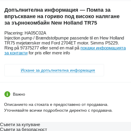
Допълнителна информация — Помпа за
впръскване на гориво под високо налягане
за зърнокомбайн New Holland TR75
Placering: HA05C02A
Injection pump / Brændstofpumpe passende til en Hew Holland
TR75 mejetærsker med Ford 2704ET motor. Simms P5229.
Ring på 97375277 eller send en mail på
покажи информацията
за контакти
for pris eller mere info
Искане за допълнителна информация
Важно
Описанието на стоката е предоставено от продавача.
Уточнявайте всички подробности директно с продавача.
Съвети за купуване
Съвети за безопасност