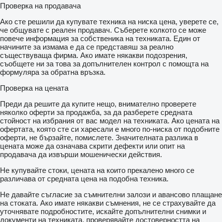
Проверка на продавача
Ако сте решили да купувате техника на ниска цена, уверете се,
че общувате с реален продавач. Съберете колкото се може
повече информация за собственика на техниката. Един от
начините за измама е да се представяш за реално
съществуваща фирма. Ако имате някакви подозрения,
съобщете ни за това за допълнителен контрол с помощта на
формуляра за обратна връзка.
Проверка на цената
Преди да решите да купите нещо, внимателно проверете
няколко оферти за продажба, за да разберете средната
стойност на избрания от вас модел на техниката. Ако цената на
офертата, която сте си харесали е много по-ниска от подобните
оферти, не бързайте, помислете. Значителната разлика в
цената може да означава скрити дефекти или опит на
продавача да извърши мошенически действия.
Не купувайте стоки, цената на които прекалено много се
различава от средната цена на подобна техника.
Не давайте съгласие за съмнителни залози и авансово плащане
на стоката. Ако имате някакви съмнения, не се страхувайте да
уточнявате подробностите, искайте допълнителни снимки и
документи на техниката, проверявайте достоверността на