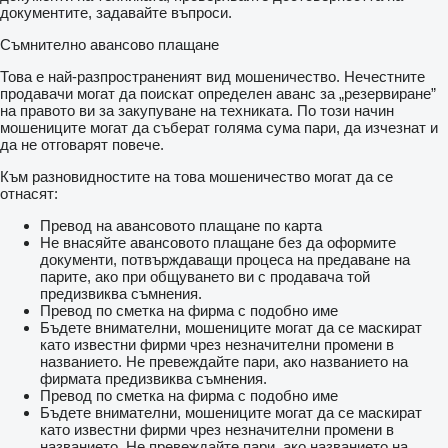
документите, задавайте въпроси.
Съмнително авансово плащане
Това е най-разпространеният вид мошеничество. Нечестните
продавачи могат да поискат определен аванс за „резервиране”
на правото ви за закупуване на техниката. По този начин
мошениците могат да съберат голяма сума пари, да изчезнат и
да не отговарят повече.
Към разновидностите на това мошеничество могат да се
отнасят:
Превод на авансовото плащане по карта
Не внасяйте авансовото плащане без да оформите
документи, потвърждаващи процеса на предаване на
парите, ако при общуването ви с продавача той
предизвиква съмнения.
Превод по сметка на фирма с подобно име
Бъдете внимателни, мошениците могат да се маскират
като известни фирми чрез незначителни промени в
названието. Не превеждайте пари, ако названието на
фирмата предизвиква съмнения.
Превод по сметка на фирма с подобно име
Бъдете внимателни, мошениците могат да се маскират
като известни фирми чрез незначителни промени в
названието. Не превеждайте пари, ако названието на