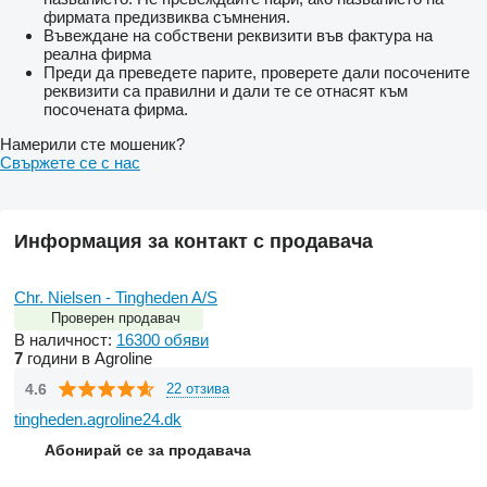
фирмата предизвиква съмнения.
Въвеждане на собствени реквизити във фактура на
реална фирма
Преди да преведете парите, проверете дали посочените
реквизити са правилни и дали те се отнасят към
посочената фирма.
Намерили сте мошеник?
Свържете се с нас
Информация за контакт с продавача
Chr. Nielsen - Tingheden A/S
Проверен продавач
В наличност:
16300 обяви
7
години в Agroline
4.6
22 отзива
tingheden.agroline24.dk
Абонирай се за продавача