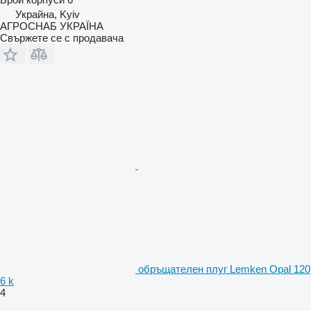
Украйна, Kyiv
АГРОСНАБ УКРАЇНА
Свържете се с продавача
обръщателен плуг Lemken Opal 120
6 k
4