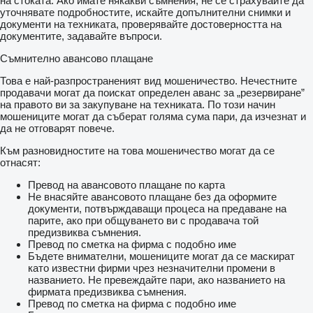
на стоката. Ако имате някакви съмнения, не се страхувайте да
уточнявате подробностите, искайте допълнителни снимки и
документи на техниката, проверявайте достоверността на
документите, задавайте въпроси.
Съмнително авансово плащане
Това е най-разпространеният вид мошеничество. Нечестните
продавачи могат да поискат определен аванс за „резервиране”
на правото ви за закупуване на техниката. По този начин
мошениците могат да съберат голяма сума пари, да изчезнат и
да не отговарят повече.
Към разновидностите на това мошеничество могат да се
отнасят:
Превод на авансовото плащане по карта
Не внасяйте авансовото плащане без да оформите
документи, потвърждаващи процеса на предаване на
парите, ако при общуването ви с продавача той
предизвиква съмнения.
Превод по сметка на фирма с подобно име
Бъдете внимателни, мошениците могат да се маскират
като известни фирми чрез незначителни промени в
названието. Не превеждайте пари, ако названието на
фирмата предизвиква съмнения.
Превод по сметка на фирма с подобно име