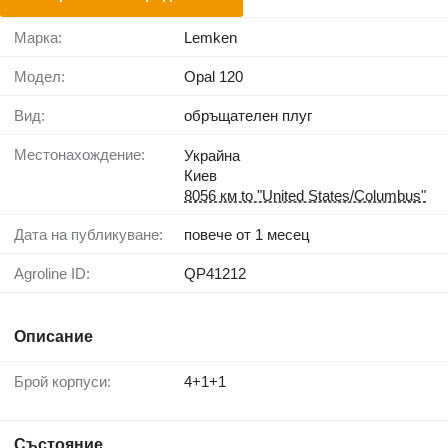
Марка:
Lemken
Модел:
Opal 120
Вид:
обръщателен плуг
Местонахождение:
Украйна
Киев
8056 км to "United States/Columbus"
Дата на публикуване:
повече от 1 месец
Agroline ID:
QP41212
Описание
Брой корпуси:
4+1+1
Състояние