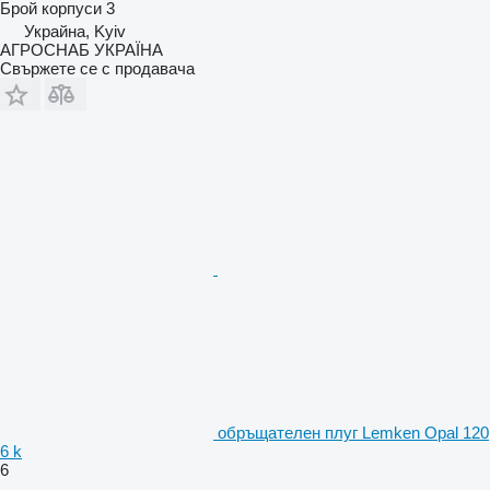
Брой корпуси
3
Украйна, Kyiv
АГРОСНАБ УКРАЇНА
Свържете се с продавача
обръщателен плуг Lemken Opal 120
6 k
6