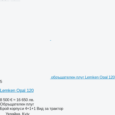
обръщателен плуг Lemken Opal 120
5
Lemken Opal 120
8 500 €
≈ 16 650 лв.
Обръщателен плуг
Брой корпуси
4+1+1
Вид
за трактор
Украйна, Kyiv