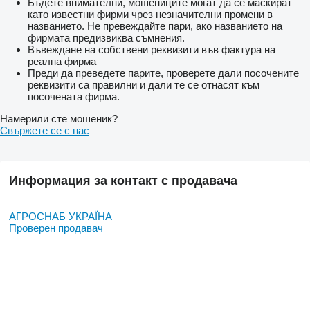
Бъдете внимателни, мошениците могат да се маскират
като известни фирми чрез незначителни промени в
названието. Не превеждайте пари, ако названието на
фирмата предизвиква съмнения.
Въвеждане на собствени реквизити във фактура на
реална фирма
Преди да преведете парите, проверете дали посочените
реквизити са правилни и дали те се отнасят към
посочената фирма.
Намерили сте мошеник?
Свържете се с нас
Информация за контакт с продавача
АГРОСНАБ УКРАЇНА
Проверен продавач