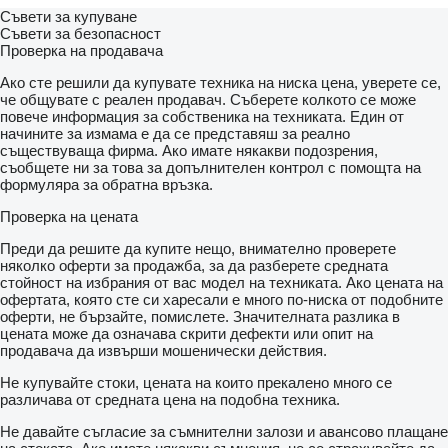
Съвети за купуване
Съвети за безопасност
Проверка на продавача
Ако сте решили да купувате техника на ниска цена, уверете се,
че общувате с реален продавач. Съберете колкото се може
повече информация за собственика на техниката. Един от
начините за измама е да се представяш за реално
съществуваща фирма. Ако имате някакви подозрения,
съобщете ни за това за допълнителен контрол с помощта на
формуляра за обратна връзка.
Проверка на цената
Преди да решите да купите нещо, внимателно проверете
няколко оферти за продажба, за да разберете средната
стойност на избрания от вас модел на техниката. Ако цената на
офертата, която сте си харесали е много по-ниска от подобните
оферти, не бързайте, помислете. Значителната разлика в
цената може да означава скрити дефекти или опит на
продавача да извърши мошенически действия.
Не купувайте стоки, цената на които прекалено много се
различава от средната цена на подобна техника.
Не давайте съгласие за съмнителни залози и авансово плащане