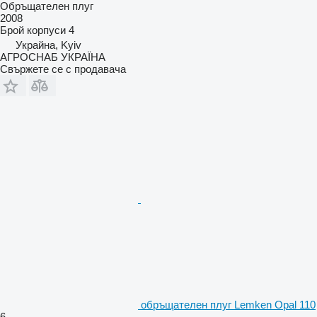
Обръщателен плуг
2008
Брой корпуси
4
Украйна, Kyiv
АГРОСНАБ УКРАЇНА
Свържете се с продавача
обръщателен плуг Lemken Opal 110
6