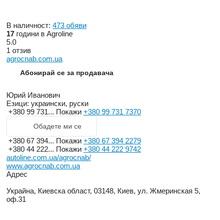
В наличност:
473 обяви
17
години в Agroline
5.0
1 отзив
agrocnab.com.ua
Абонирай се за продавача
Юрий Иванович
Езици:
украински, руски
+380 99 731...
Покажи
+380 99 731 7370
Обадете ми се
+380 67 394...
Покажи
+380 67 394 2279
+380 44 222...
Покажи
+380 44 222 9742
autoline.com.ua/agrocnab/
www.agrocnab.com.ua
Адрес
Украйна, Киевска област, 03148, Киев, ул. Жмеринская 5,
оф.31