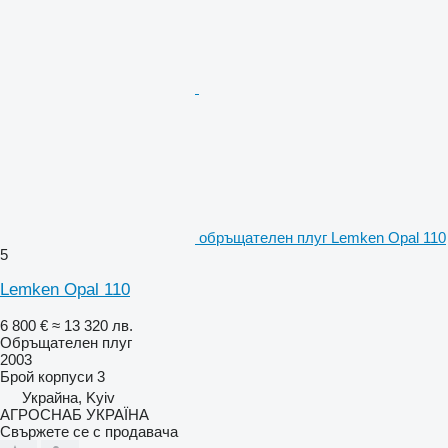
обръщателен плуг Lemken Opal 110
5
Lemken Opal 110
6 800 €
≈ 13 320 лв.
Обръщателен плуг
2003
Брой корпуси
3
Украйна, Kyiv
АГРОСНАБ УКРАЇНА
Свържете се с продавача