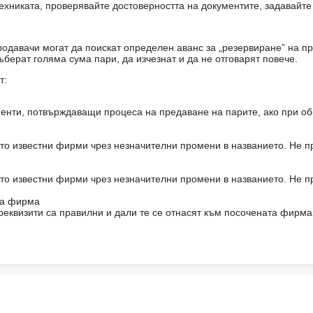
ехниката, проверявайте достоверността на документите, задавайте
одавачи могат да поискат определен аванс за „резервиране” на пр
ъберат голяма сума пари, да изчезнат и да не отговарят повече.
т:
енти, потвърждаващи процеса на предаване на парите, ако при об
то известни фирми чрез незначителни промени в названието. Не 
то известни фирми чрез незначителни промени в названието. Не 
на фирма
реквизити са правилни и дали те се отнасят към посочената фирма