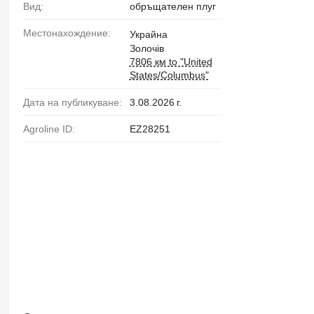
Вид:
обръщателен плуг
Местонахождение:
Украйна
Золочів
7806 км to "United
States/Columbus"
Дата на публикуване:
3.08.2026 г.
Agroline ID:
EZ28251