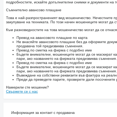
подробностите, искайте допълнителни снимки и документи на т
Съмнително авансово плащане
Това е най-разпространеният вид мошеничество. Нечестните пр
закупуване на техниката. По този начин мошениците могат да с
Към разновидностите на това мошеничество могат да се отнася
Превод на авансовото плащане по карта
Не внасяйте авансовото плащане без да оформите докум
продавача той предизвиква съмнения.
Превод по сметка на фирма с подобно име
Бъдете внимателни, мошениците могат да се маскират ка
пари, ако названието на фирмата предизвиква съмнения.
Превод по сметка на фирма с подобно име
Бъдете внимателни, мошениците могат да се маскират ка
пари, ако названието на фирмата предизвиква съмнения.
Въвеждане на собствени реквизити във фактура на реал
Преди да преведете парите, проверете дали посочените 
Намерили сте мошеник?
Свържете се с нас
Информация за контакт с продавача