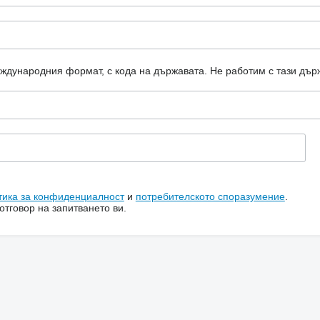
еждународния формат, с кода на държавата.
Не работим с тази дър
тика за конфиденциалност
и
потребителското споразумение
.
тговор на запитването ви.