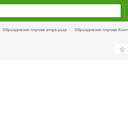
Обръщателни плугове втора ръка
Обръщателни плугове Kvern