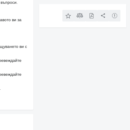
 въпроси.
авото ви за
щуването ви с
превеждайте
превеждайте
.