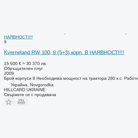
НАЯВНОСТІ!!!
9
Kverneland RW 100, 8 (5+3) корп. В НАЯВНОСТІ!!!
15 500 €
≈ 30 370 лв.
Обръщателен плуг
2009
Брой корпуси
8
Необходима мощност на трактора
280 к.с.
Работн
Украйна, Novgorodka
HILLCARD UKRAINE
Свържете се с продавача