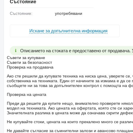
Състояние
Състояние:
употребявани
Искане за допълнителна информация
Описанието на стоката е предоставено от продавача.
Съвети за купуване
Съвети за безопасност
Проверка на продавача
Ако сте решили да купувате техника на ниска цена, уверете с
собственика на техниката. Един от начините за измама е да с
съобщете ни за това за допълнителен контрол с помощта на ф
Проверка на цената
Преди да решите да купите нещо, внимателно проверете няколк
модел на техниката. Ако цената на офертата, която сте си хар
Значителната разлика в цената може да означава скрити дефе
Не купувайте стоки, цената на които прекалено много се разли
Не давайте съгласие за съмнителни залози и авансово плащане 