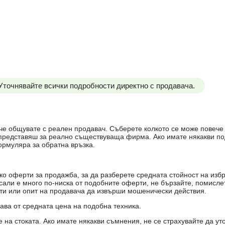
 Уточнявайте всички подробности директно с продавача.
е, че общувате с реален продавач. Съберете колкото се може повеч
е представяш за реално съществуваща фирма. Ако имате някакви п
ормуляра за обратна връзка.
о оферти за продажба, за да разберете средната стойност на избр
есали е много по-ниска от подобните оферти, не бързайте, помисле
кти или опит на продавача да извърши мошенически действия.
чава от средната цена на подобна техника.
на стоката. Ако имате някакви съмнения, не се страхувайте да ут