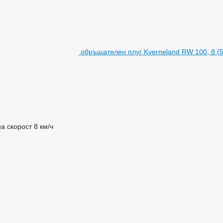
обръщателен плуг Kverneland RW 100, 8 (5
а скорост
8 км/ч