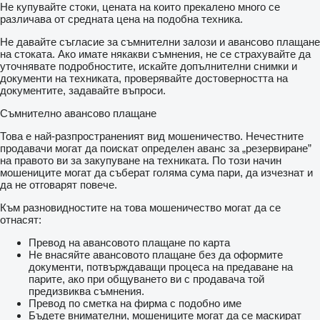
Не купувайте стоки, цената на които прекалено много се
различава от средната цена на подобна техника.
Не давайте съгласие за съмнителни залози и авансово плащане
на стоката. Ако имате някакви съмнения, не се страхувайте да
уточнявате подробностите, искайте допълнителни снимки и
документи на техниката, проверявайте достоверността на
документите, задавайте въпроси.
Съмнително авансово плащане
Това е най-разпространеният вид мошеничество. Нечестните
продавачи могат да поискат определен аванс за „резервиране”
на правото ви за закупуване на техниката. По този начин
мошениците могат да съберат голяма сума пари, да изчезнат и
да не отговарят повече.
Към разновидностите на това мошеничество могат да се
отнасят:
Превод на авансовото плащане по карта
Не внасяйте авансовото плащане без да оформите
документи, потвърждаващи процеса на предаване на
парите, ако при общуването ви с продавача той
предизвиква съмнения.
Превод по сметка на фирма с подобно име
Бъдете внимателни, мошениците могат да се маскират