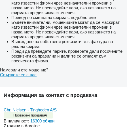
като известни фирми чрез незначителни промени в
названието. Не превеждайте пари, ако названието на
фирмата предизвиква съмнения.
Превод по сметка на фирма с подобно име
Бъдете внимателни, мошениците могат да се маскират
като известни фирми чрез незначителни промени в
названието. Не превеждайте пари, ако названието на
фирмата предизвиква съмнения.
Въвеждане на собствени реквизити във фактура на
реална фирма
Преди да преведете парите, проверете дали посочените
реквизити са правилни и дали те се отнасят към
посочената фирма.
Намерили сте мошеник?
Свържете се с нас
Информация за контакт с продавача
Chr. Nielsen - Tingheden A/S
Проверен продавач
В наличност:
16300 обяви
7
години в Agroline