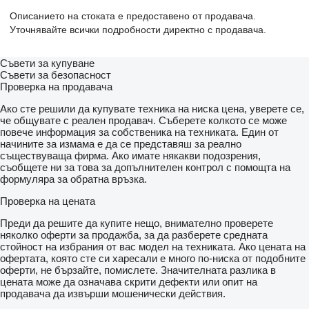
Описанието на стоката е предоставено от продавача.
Уточнявайте всички подробности директно с продавача.
Съвети за купуване
Съвети за безопасност
Проверка на продавача
Ако сте решили да купувате техника на ниска цена, уверете се,
че общувате с реален продавач. Съберете колкото се може
повече информация за собственика на техниката. Един от
начините за измама е да се представяш за реално
съществуваща фирма. Ако имате някакви подозрения,
съобщете ни за това за допълнителен контрол с помощта на
формуляра за обратна връзка.
Проверка на цената
Преди да решите да купите нещо, внимателно проверете
няколко оферти за продажба, за да разберете средната
стойност на избрания от вас модел на техниката. Ако цената на
офертата, която сте си харесали е много по-ниска от подобните
оферти, не бързайте, помислете. Значителната разлика в
цената може да означава скрити дефекти или опит на
продавача да извърши мошенически действия.