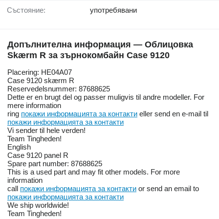
Състояние:
употребявани
Допълнителна информация — Облицовка
Skærm R за зърнокомбайн Case 9120
Placering: HE04A07
Case 9120 skærm R
Reservedelsnummer: 87688625
Dette er en brugt del og passer muligvis til andre modeller. For
mere information
ring
покажи информацията за контакти
eller send en e-mail til
покажи информацията за контакти
Vi sender til hele verden!
Team Tingheden!
English
Case 9120 panel R
Spare part number: 87688625
This is a used part and may fit other models. For more
information
call
покажи информацията за контакти
or send an email to
покажи информацията за контакти
We ship worldwide!
Team Tingheden!