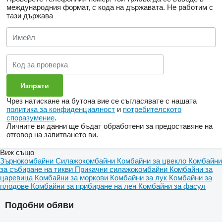
международния формат, с кода на държавата.
Не работим с
тази държава
Чрез натискане на бутона вие се съгласявате с нашата
политика за конфиденциалност
и
потребителското
споразумение
.
Личните ви данни ще бъдат обработени за предоставяне на
отговор на запитването ви.
Виж също
Зърнокомбайни
Силажокомбайни
Комбайни за цвекло
Комбайни
за събиране на тикви
Прикачни силажокомбайни
Комбайни за
царевица
Комбайни за моркови
Комбайни за лук
Комбайни за
плодове
Комбайни за прибиране на лен
Комбайни за фасул
Подобни обяви