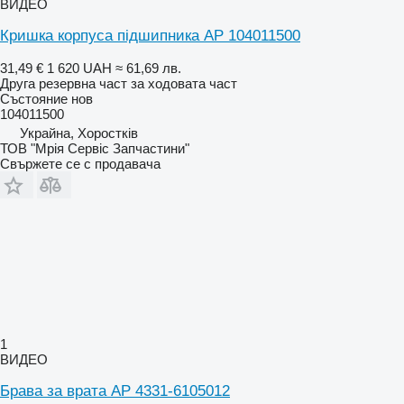
ВИДЕО
Кришка корпуса підшипника AP 104011500
31,49 €
1 620 UAH
≈ 61,69 лв.
Друга резервна част за ходовата част
Състояние
нов
104011500
Украйна, Хоростків
ТОВ "Мрія Сервіс Запчастини"
Свържете се с продавача
1
ВИДЕО
Брава за врата AP 4331-6105012