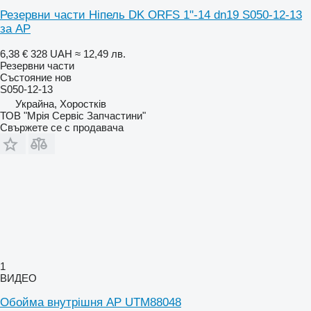
Резервни части Ніпель DK ORFS 1"-14 dn19 S050-12-13
за AP
6,38 €
328 UAH
≈ 12,49 лв.
Резервни части
Състояние
нов
S050-12-13
Украйна, Хоростків
ТОВ "Мрія Сервіс Запчастини"
Свържете се с продавача
1
ВИДЕО
Обойма внутрішня AP UTM88048