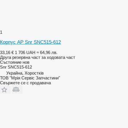
1
Корпус AP Snr SNC515-612
33,16 €
1 706 UAH
≈ 64,96 лв.
Друга резервна част за ходовата част
Състояние
нов
Snr SNC515-612
Украйна, Хоростків
ТОВ "Мрія Сервіс Запчастини"
Свържете се с продавача