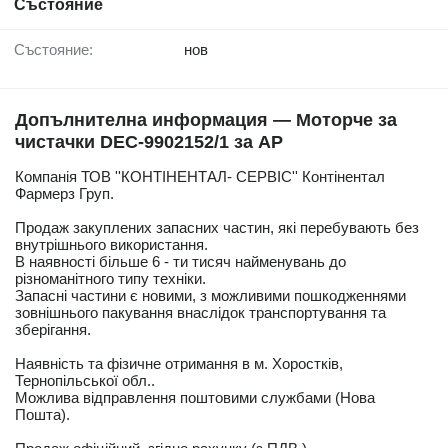
Състояние
Състояние:
нов
Допълнителна информация — Моторче за
чистачки DEC-9902152/1 за AP
Компанія ТОВ ''КОНТІНЕНТАЛ- СЕРВІС'' Контінентал
Фармерз Груп.
Продаж закуплених запасних частин, які перебувають без
внутрішнього використання.
В наявності більше 6 - ти тисяч найменувань до
різноманітного типу техніки.
Запасні частини є новими, з можливими пошкодженнями
зовнішнього пакування внаслідок транспортування та
зберігання.
Наявність та фізичне отримання в м. Хоростків,
Тернопільської обл..
Можлива відправлення поштовими службами (Нова
Пошта).