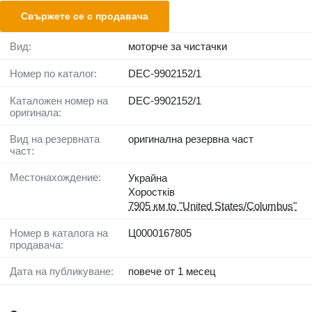
Свържете се с продавача
Вид:
моторче за чистачки
Номер по каталог:
DEC-9902152/1
Каталожен номер на
DEC-9902152/1
оригинала:
Вид на резервната
оригинална резервна част
част:
Местонахождение:
Украйна
Хоростків
7905 км to "United States/Columbus"
Номер в каталога на
Ц0000167805
продавача:
Дата на публикуване:
повече от 1 месец