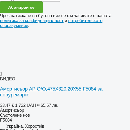
Абонирай се
Чрез натискане на бутона вие се съгласявате с нашата
политика за конфиденциалност
и
потребителското
споразумение
.
1
ВИДЕО
Амортисьор AP O/O,475X320,20X55 F5084 за
полуремарке
33,47 €
1 722 UAH
≈ 65,57 лв.
Амортисьор
Състояние
нов
F5084
Украйна, Хоростків