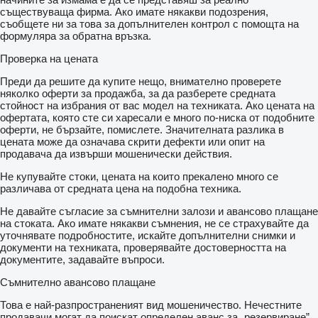
съществуваща фирма. Ако имате някакви подозрения,
съобщете ни за това за допълнителен контрол с помощта на
формуляра за обратна връзка.
Проверка на цената
Преди да решите да купите нещо, внимателно проверете
няколко оферти за продажба, за да разберете средната
стойност на избрания от вас модел на техниката. Ако цената на
офертата, която сте си харесали е много по-ниска от подобните
оферти, не бързайте, помислете. Значителната разлика в
цената може да означава скрити дефекти или опит на
продавача да извърши мошенически действия.
Не купувайте стоки, цената на които прекалено много се
различава от средната цена на подобна техника.
Не давайте съгласие за съмнителни залози и авансово плащане
на стоката. Ако имате някакви съмнения, не се страхувайте да
уточнявате подробностите, искайте допълнителни снимки и
документи на техниката, проверявайте достоверността на
документите, задавайте въпроси.
Съмнително авансово плащане
Това е най-разпространеният вид мошеничество. Нечестните
продавачи могат да поискат определен аванс за „резервиране”