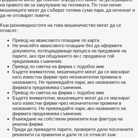
на правото ви за закупуване на техниката. По този начин
мошениците могат да съберат голяма сума пари, да изчезнат и
да не отговарят повече.
Към разновидностите на това мошеничество могат да се
отнасят:
Превод на авансовото плащане по карта
Не внасяйте авансовото плащане без да оформите
документи, потвърждаващи процеса на предаване на
парите, ако при общуването ви с продавача той
предизвиква съмнения.
Превод по сметка на фирма с подобно име
Бъдете внимателни, мошениците могат да се маскират
като известни фирми чрез незначителни промени в
названието. Не превеждайте пари, ако названието на
фирмата предизвиква съмнения.
Превод по сметка на фирма с подобно име
Бъдете внимателни, мошениците могат да се маскират
като известни фирми чрез незначителни промени в
названието. Не превеждайте пари, ако названието на
фирмата предизвиква съмнения.
Въвеждане на собствени реквизити във фактура на
реална фирма
Преди да преведете парите, проверете дали посочените
реквизити са правилни и дали те се отнасят към