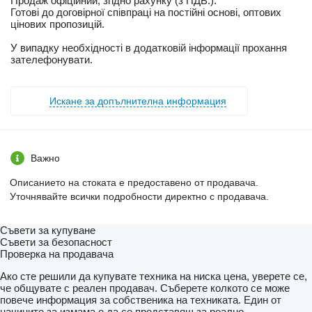
Продаж офіційний, згідно рахунку (з ПДВ.).
Готові до договірної співпраці на постійні основі, оптових
цінових пропозицій.
У випадку необхідності в додатковій інформації прохання
зателефонувати.
Искане за допълнителна информация
Важно
Описанието на стоката е предоставено от продавача.
Уточнявайте всички подробности директно с продавача.
Съвети за купуване
Съвети за безопасност
Проверка на продавача
Ако сте решили да купувате техника на ниска цена, уверете се,
че общувате с реален продавач. Съберете колкото се може
повече информация за собственика на техниката. Един от
начините за измама е да се представяш за реално