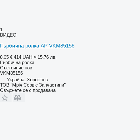
1
ВИДЕО
Гърбична ролка AP VKM85156
8,05 €
414 UAH
≈ 15,76 лв.
Гърбична ролка
Състояние
нов
VKM85156
Украйна, Хоростків
ТОВ "Мрія Сервіс Запчастини"
Свържете се с продавача