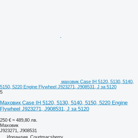
маховик Case IH 5120, 5130, 5140,
5150, 5220 Engine Flywheel J923271, J908531, J за 5120
5
Маховик Case IH 5120, 5130, 5140, 5150, 5220 Engine
Flywheel J923271, J908531, J за 5120
250 €
≈ 489,80 лв.
Маховик
J923271, J908531
Ирландия, Courtmacsherry