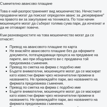
Съмнително авансово плащане
Това е най-разпространеният вид мошеничество. Нечестните
продавачи могат да поискат определен аванс за „резервиране”
на правото ви за закупуване на техниката. По този начин
мошениците могат да съберат голяма сума пари, да изчезнат и
да не отговарят повече.
Към разновидностите на това мошеничество могат да се
отнасят:
Превод на авансовото плащане по карта
Не внасяйте авансовото плащане без да оформите
документи, потвърждаващи процеса на предаване на
парите, ако при общуването ви с продавача той
предизвиква съмнения.
Превод по сметка на фирма с подобно име
Бъдете внимателни, мошениците могат да се маскират
като известни фирми чрез незначителни промени в
названието. Не превеждайте пари, ако названието на
фирмата предизвиква съмнения.
Превод по сметка на фирма с подобно име
Бъдете внимателни, мошениците могат да се маскират
като известни фирми чрез незначителни промени в
названието. Не превеждайте пари, ако названието на
фирмата предизвиква съмнения.