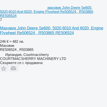
маховик John Deere Se600,
5020,6010 And 6020, Engine Flywheel Re506524 , R503865
RE506524
7
Маховик John Deere Se600, 5020,6010 And 6020, Engine
Flywheel Re506524 , R503865 RE506524
246 €
≈ 482 лв.
Маховик
RE506524 , R503865
Ирландия, Courtmacsherry
COURTMACSHERRY MACHINERY LTD
Свържете се с продавача