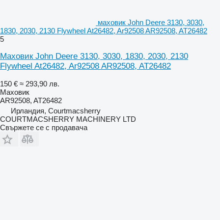
маховик John Deere 3130, 3030,
1830, 2030, 2130 Flywheel At26482, Ar92508 AR92508, AT26482
5
Маховик John Deere 3130, 3030, 1830, 2030, 2130
Flywheel At26482, Ar92508 AR92508, AT26482
150 €
≈ 293,90 лв.
Маховик
AR92508, AT26482
Ирландия, Courtmacsherry
COURTMACSHERRY MACHINERY LTD
Свържете се с продавача