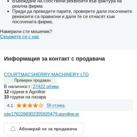
Въвеждане на собствени реквизити във фактура на
реална фирма
Преди да преведете парите, проверете дали посочените
реквизити са правилни и дали те се отнасят към
посочената фирма.
Намерили сте мошеник?
Свържете се с нас
Информация за контакт с продавача
COURTMACSHERRY MACHINERY LTD
Проверен продавач
В наличност:
27422 обяви
12
години в Agroline
10
години на пазара
4.1
58 отзива
site1762266902355920479.agroline.ie
Абонирай се за продавача