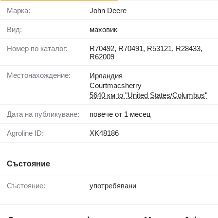
Марка:
John Deere
Вид:
маховик
Номер по каталог:
R70492, R70491, R53121, R28433,
R62009
Местонахождение:
Ирландия
Courtmacsherry
5640 км to "United States/Columbus"
Дата на публикуване:
повече от 1 месец
Agroline ID:
XK48186
Състояние
Състояние:
употребявани