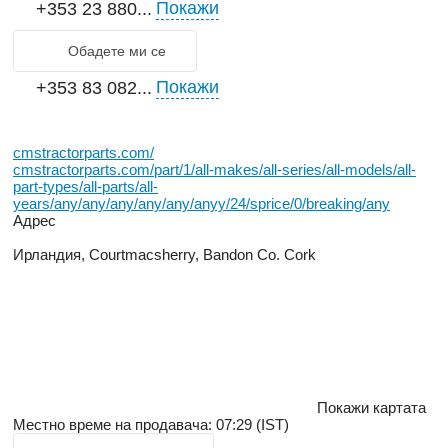
Покажи
+353 23 880...
Обадете ми се
Покажи
+353 83 082...
cmstractorparts.com/
cmstractorparts.com/part/1/all-makes/all-series/all-models/all-
part-types/all-parts/all-
years/any/any/any/any/any/anyy/24/sprice/0/breaking/any
Адрес
Ирландия, Courtmacsherry, Bandon Co. Cork
Покажи картата
Местно време на продавача: 07:29 (IST)