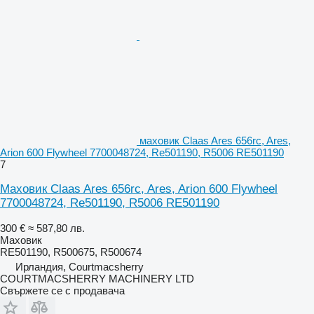
маховик Claas Ares 656rc, Ares,
Arion 600 Flywheel 7700048724, Re501190, R5006 RE501190
7
Маховик Claas Ares 656rc, Ares, Arion 600 Flywheel
7700048724, Re501190, R5006 RE501190
300 €
≈ 587,80 лв.
Маховик
RE501190, R500675, R500674
Ирландия, Courtmacsherry
COURTMACSHERRY MACHINERY LTD
Свържете се с продавача