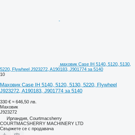
маховик Case IH 5140, 5120, 5130,
5220, Flywheel J923272, A190183, J901774 за 5140
10
Маховик Case IH 5140, 5120, 5130, 5220, Flywheel
J923272, A190183, J901774 за 5140
330 €
≈ 646,50 лв.
Маховик
J923272
Ирландия, Courtmacsherry
COURTMACSHERRY MACHINERY LTD
Свържете се с продавача