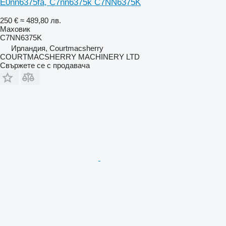
E0nn6375fa, C7nn6375k C7NN6375K
250 €
≈ 489,80 лв.
Маховик
C7NN6375K
Ирландия, Courtmacsherry
COURTMACSHERRY MACHINERY LTD
Свържете се с продавача