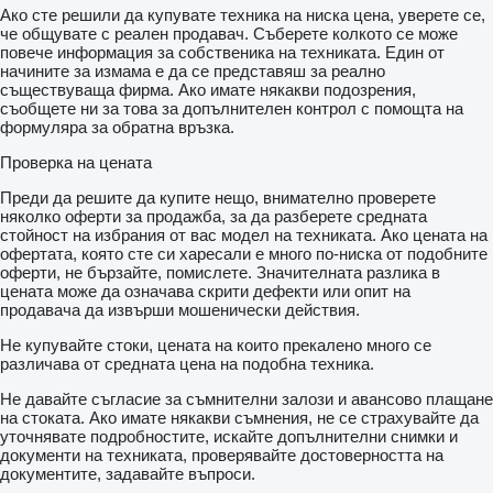
Ако сте решили да купувате техника на ниска цена, уверете се,
че общувате с реален продавач. Съберете колкото се може
повече информация за собственика на техниката. Един от
начините за измама е да се представяш за реално
съществуваща фирма. Ако имате някакви подозрения,
съобщете ни за това за допълнителен контрол с помощта на
формуляра за обратна връзка.
Проверка на цената
Преди да решите да купите нещо, внимателно проверете
няколко оферти за продажба, за да разберете средната
стойност на избрания от вас модел на техниката. Ако цената на
офертата, която сте си харесали е много по-ниска от подобните
оферти, не бързайте, помислете. Значителната разлика в
цената може да означава скрити дефекти или опит на
продавача да извърши мошенически действия.
Не купувайте стоки, цената на които прекалено много се
различава от средната цена на подобна техника.
Не давайте съгласие за съмнителни залози и авансово плащане
на стоката. Ако имате някакви съмнения, не се страхувайте да
уточнявате подробностите, искайте допълнителни снимки и
документи на техниката, проверявайте достоверността на
документите, задавайте въпроси.