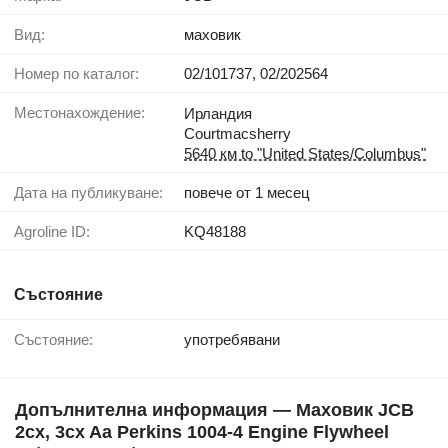
Вид:
маховик
Номер по каталог:
02/101737, 02/202564
Местонахождение:
Ирландия
Courtmacsherry
5640 км to "United States/Columbus"
Дата на публикуване:
повече от 1 месец
Agroline ID:
KQ48188
Състояние
Състояние:
употребявани
Допълнителна информация — Маховик JCB
2cx, 3cx Aa Perkins 1004-4 Engine Flywheel