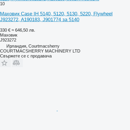
10
Маховик Case IH 5140, 5120, 5130, 5220, Flywheel
J923272, A190183, J901774 за 5140
330 €
≈ 646,50 лв.
Маховик
J923272
Ирландия, Courtmacsherry
COURTMACSHERRY MACHINERY LTD
Свържете се с продавача