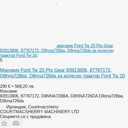
маховик Ford Tw 20 Pto Gear
83913806, 87767172, D8nna726ba, D8nna726da за колесен
трактор Ford Tw 20
5
Маховик Ford Tw 20 Pto Gear 83913806, 87767172,
D8nna726ba, D8nna726da за колесен трактор Ford Tw 20
290 €
≈ 568,20 лв.
Маховик
83913806, 87767172, D8NNA726BA, D8NNA726DA D8nna726ba,
D8nna726da
Ирландия, Courtmacsherry
COURTMACSHERRY MACHINERY LTD
Свържете се с продавача