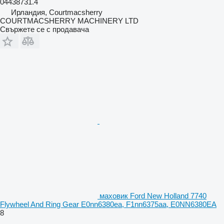
04438731.4
Ирландия, Courtmacsherry
COURTMACSHERRY MACHINERY LTD
Свържете се с продавача
маховик Ford New Holland 7740
Flywheel And Ring Gear E0nn6380ea, F1nn6375aa, E0NN6380EA
8