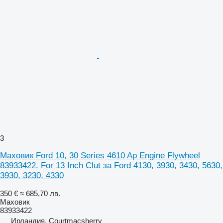
3
Маховик Ford 10, 30 Series 4610 Ap Engine Flywheel
83933422. For 13 Inch Clut за Ford 4130, 3930, 3430, 5630,
3930, 3230, 4330
350 €
≈ 685,70 лв.
Маховик
83933422
Ирландия, Courtmacsherry