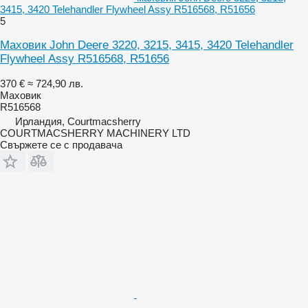
3415, 3420 Telehandler Flywheel Assy R516568, R51656
5
Маховик John Deere 3220, 3215, 3415, 3420 Telehandler
Flywheel Assy R516568, R51656
370 €
≈ 724,90 лв.
Маховик
R516568
Ирландия, Courtmacsherry
COURTMACSHERRY MACHINERY LTD
Свържете се с продавача