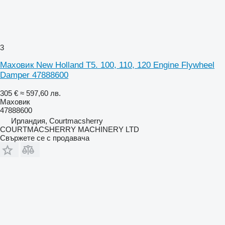
3
Маховик New Holland T5. 100, 110, 120 Engine Flywheel
Damper 47888600
305 €
≈ 597,60 лв.
Маховик
47888600
Ирландия, Courtmacsherry
COURTMACSHERRY MACHINERY LTD
Свържете се с продавача