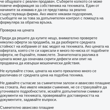
че общувате с реален продавач. Съберете колкото се може
повече информация за собственика на техниката. Един от
начините за измама е да се представяш за реално
съществуваща фирма. Ако имате някакви подозрения,
съобщете ни за това за допълнителен контрол с помощта на
формуляра за обратна връзка.
Проверка на цената
Преди да решите да купите нещо, внимателно проверете
няколко оферти за продажба, за да разберете средната
стойност на избрания от вас модел на техниката. Ако цената на
офертата, която сте си харесали е много по-ниска от подобните
оферти, не бързайте, помислете. Значителната разлика в
цената може да означава скрити дефекти или опит на
продавача да извърши мошенически действия.
Не купувайте стоки, цената на които прекалено много се
различава от средната цена на подобна техника.
Не давайте съгласие за съмнителни залози и авансово плащане
на стоката. Ако имате някакви съмнения, не се страхувайте да
уточнявате подробностите, искайте допълнителни снимки и
документи на техниката, проверявайте достоверността на
документите, задавайте въпроси.
Съмнително авансово плащане