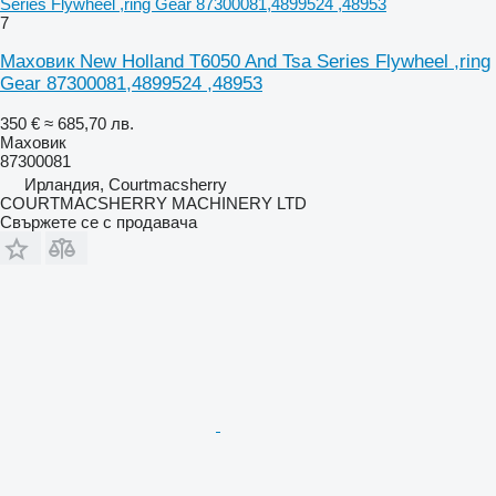
Series Flywheel ,ring Gear 87300081,4899524 ,48953
7
Маховик New Holland T6050 And Tsa Series Flywheel ,ring
Gear 87300081,4899524 ,48953
350 €
≈ 685,70 лв.
Маховик
87300081
Ирландия, Courtmacsherry
COURTMACSHERRY MACHINERY LTD
Свържете се с продавача