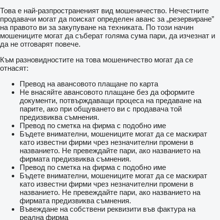
Това е най-разпространеният вид мошеничество. Нечестните
продавачи могат да поискат определен аванс за „резервиране”
на правото ви за закупуване на техниката. По този начин
мошениците могат да съберат голяма сума пари, да изчезнат и
да не отговарят повече.
Към разновидностите на това мошеничество могат да се
отнасят:
Превод на авансовото плащане по карта
Не внасяйте авансовото плащане без да оформите
документи, потвърждаващи процеса на предаване на
парите, ако при общуването ви с продавача той
предизвиква съмнения.
Превод по сметка на фирма с подобно име
Бъдете внимателни, мошениците могат да се маскират
като известни фирми чрез незначителни промени в
названието. Не превеждайте пари, ако названието на
фирмата предизвиква съмнения.
Превод по сметка на фирма с подобно име
Бъдете внимателни, мошениците могат да се маскират
като известни фирми чрез незначителни промени в
названието. Не превеждайте пари, ако названието на
фирмата предизвиква съмнения.
Въвеждане на собствени реквизити във фактура на
реална фирма