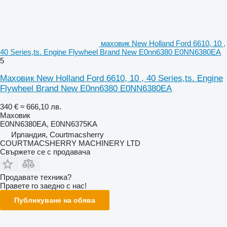
маховик New Holland Ford 6610, 10 ,
40 Series,ts. Engine Flywheel Brand New E0nn6380 E0NN6380EA
5
Маховик New Holland Ford 6610, 10 , 40 Series,ts. Engine
Flywheel Brand New E0nn6380 E0NN6380EA
340 €
≈ 666,10 лв.
Маховик
E0NN6380EA, E0NN6375KA
Ирландия, Courtmacsherry
COURTMACSHERRY MACHINERY LTD
Свържете се с продавача
Продавате техника?
Правете го заедно с нас!
Публикуване на обява