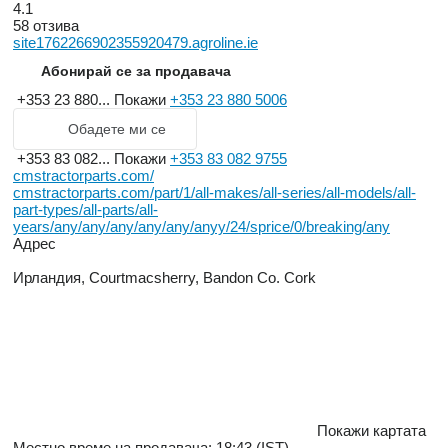
4.1
58 отзива
site1762266902355920479.agroline.ie
Абонирай се за продавача
+353 23 880...
Покажи
+353 23 880 5006
Обадете ми се
+353 83 082...
Покажи
+353 83 082 9755
cmstractorparts.com/
cmstractorparts.com/part/1/all-makes/all-series/all-models/all-
part-types/all-parts/all-
years/any/any/any/any/any/anyy/24/sprice/0/breaking/any
Адрес
Ирландия, Courtmacsherry, Bandon Co. Cork
Покажи картата
Местно време на продавача: 18:43 (IST)