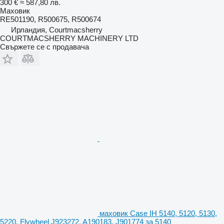
300 €
≈ 587,80 лв.
Маховик
RE501190, R500675, R500674
Ирландия, Courtmacsherry
COURTMACSHERRY MACHINERY LTD
Свържете се с продавача
маховик Case IH 5140, 5120, 5130,
5220, Flywheel J923272, A190183, J901774 за 5140