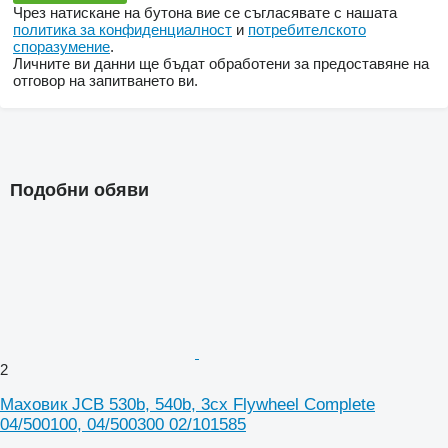
Чрез натискане на бутона вие се съгласявате с нашата
политика за конфиденциалност
и
потребителското
споразумение
.
Личните ви данни ще бъдат обработени за предоставяне на
отговор на запитването ви.
Подобни обяви
2
Маховик JCB 530b, 540b, 3cx Flywheel Complete
04/500100, 04/500300 02/101585