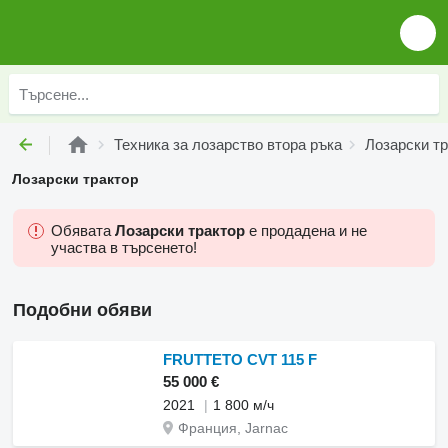
Техника за лозарство втора ръка
Лозарски тр
Лозарски трактор
Обявата
Лозарски трактор
е продадена и не
участва в търсенето!
Подобни обяви
FRUTTETO CVT 115 F
55 000 €
2021
1 800 м/ч
Франция, Jarnac