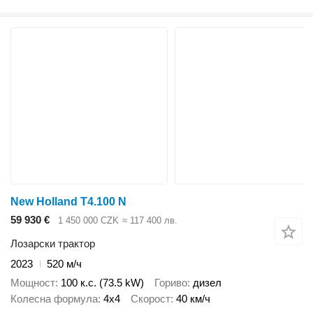
New Holland T4.100 N
59 930 €
1 450 000 CZK
≈ 117 400 лв.
Лозарски трактор
2023
520 м/ч
Мощност
100 к.с. (73.5 kW)
Гориво
дизел
Колесна формула
4x4
Скорост
40 км/ч