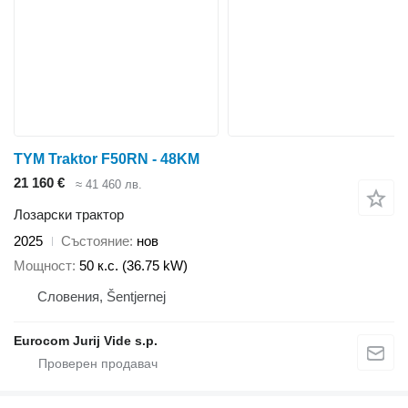
TYM Traktor F50RN - 48KM
21 160 €
≈ 41 460 лв.
Лозарски трактор
2025
Състояние
нов
Мощност
50 к.с. (36.75 kW)
Словения, Šentjernej
Eurocom Jurij Vide s.p.