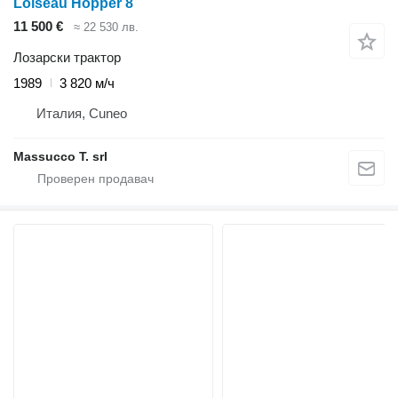
Loiseau Hopper 8
11 500 €
≈ 22 530 лв.
Лозарски трактор
1989
3 820 м/ч
Италия, Cuneo
Massucco T. srl