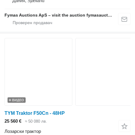
Дания, Sjælland
Fymas Auctions ApS – visit the auction fymasauctions.dk
ВИДЕО
TYM Traktor F50Cn - 48HP
25 560 €
≈ 50 080 лв.
Лозарски трактор