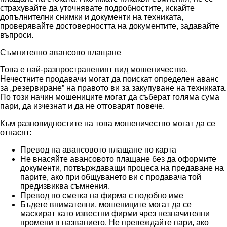
страхувайте да уточнявате подробностите, искайте
допълнителни снимки и документи на техниката,
проверявайте достоверността на документите, задавайте
въпроси.
Съмнително авансово плащане
Това е най-разпространеният вид мошеничество.
Нечестните продавачи могат да поискат определен аванс
за „резервиране” на правото ви за закупуване на техниката.
По този начин мошениците могат да съберат голяма сума
пари, да изчезнат и да не отговарят повече.
Към разновидностите на това мошеничество могат да се
отнасят:
Превод на авансовото плащане по карта
Не внасяйте авансовото плащане без да оформите
документи, потвърждаващи процеса на предаване на
парите, ако при общуването ви с продавача той
предизвиква съмнения.
Превод по сметка на фирма с подобно име
Бъдете внимателни, мошениците могат да се
маскират като известни фирми чрез незначителни
промени в названието. Не превеждайте пари, ако