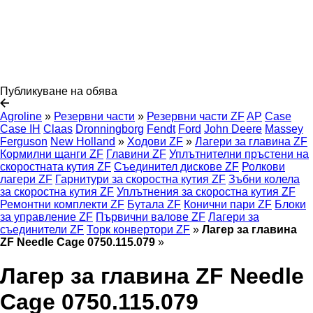
Публикуване на обява
Agroline
»
Резервни части
»
Резервни части ZF
AP
Case
Case IH
Claas
Dronningborg
Fendt
Ford
John Deere
Massey
Ferguson
New Holland
»
Ходови ZF
»
Лагери за главина ZF
Кормилни щанги ZF
Главини ZF
Уплътнителни пръстени на
скоростната кутия ZF
Съединител дискове ZF
Ролкови
лагери ZF
Гарнитури за скоростна кутия ZF
Зъбни колела
за скоростна кутия ZF
Уплътнения за скоростна кутия ZF
Ремонтни комплекти ZF
Бутала ZF
Конични пари ZF
Блоки
за управление ZF
Първични валове ZF
Лагери за
съединители ZF
Торк конвертори ZF
»
Лагер за главина
ZF Needle Cage 0750.115.079
»
Лагер за главина ZF Needle
Cage 0750.115.079