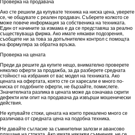
Проверка на продавача
Ако сте решили да купувате техника на ниска цена, уверете
се, че общувате с реален продавач. Съберете колкото се
може повече информация за собственика на техниката.
Един от начините за измама е да се представяш за реално
съществуваща фирма. Ако имате някакви подозрения,
съобщете ни за това за допълнителен контрол с помощта
на формуляра за обратна връзка.
Проверка на цената
Преди да решите да купите нещо, внимателно проверете
няколко оферти за продажба, за да разберете средната
стойност на избрания от вас модел на техниката. Ако
цената на офертата, която сте си харесали е много по-
ниска от подобните оферти, не бързайте, помислете.
Значителната разлика в цената може да означава скрити
дефекти или опит на продавача да извърши мошенически
действия.
Не купувайте стоки, цената на които прекалено много се
различава от средната цена на подобна техника.
Не давайте съгласие за съмнителни залози и авансово
плащане на стоката. Ако имате някакви съмнения, не се