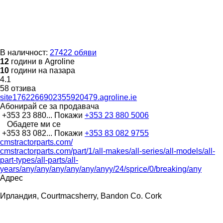
В наличност:
27422 обяви
12
години в Agroline
10
години на пазара
4.1
58 отзива
site1762266902355920479.agroline.ie
Абонирай се за продавача
+353 23 880...
Покажи
+353 23 880 5006
Обадете ми се
+353 83 082...
Покажи
+353 83 082 9755
cmstractorparts.com/
cmstractorparts.com/part/1/all-makes/all-series/all-models/all-
part-types/all-parts/all-
years/any/any/any/any/any/anyy/24/sprice/0/breaking/any
Адрес
Ирландия, Courtmacsherry, Bandon Co. Cork