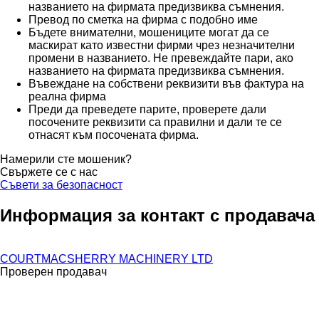
названието на фирмата предизвиква съмнения.
Превод по сметка на фирма с подобно име
Бъдете внимателни, мошениците могат да се
маскират като известни фирми чрез незначителни
промени в названието. Не превеждайте пари, ако
названието на фирмата предизвиква съмнения.
Въвеждане на собствени реквизити във фактура на
реална фирма
Преди да преведете парите, проверете дали
посочените реквизити са правилни и дали те се
отнасят към посочената фирма.
Намерили сте мошеник?
Свържете се с нас
Съвети за безопасност
Информация за контакт с продавача
COURTMACSHERRY MACHINERY LTD
Проверен продавач