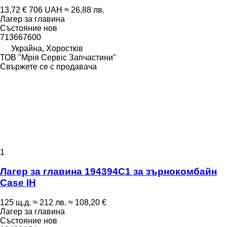
13,72 €
706 UAH
≈ 26,88 лв.
Лагер за главина
Състояние
нов
713667600
Украйна, Хоростків
ТОВ "Мрія Сервіс Запчастини"
Свържете се с продавача
1
Лагер за главина 194394C1 за зърнокомбайн
Case IH
125 щ.д.
≈ 212 лв.
≈ 108,20 €
Лагер за главина
Състояние
нов