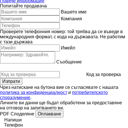
Повече информация
Попитайте продавача
Вашето име
Компания
Проверете телефонния номер: той трябва да се въведе в
международния формат, с кода на държавата.
Не работим
с тази държава
Имейл
Съобщение
Код за проверка
Чрез натискане на бутона вие се съгласявате с нашата
политика за конфиденциалност
и
потребителското
споразумение
.
Личните ви данни ще бъдат обработени за предоставяне
на отговор на запитването ви.
PDF
Споделяне
Оплакване
Напиши
Телефон