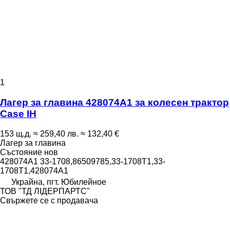
1
Лагер за главина 428074A1 за колесен трактор
Case IH
153 щ.д.
≈ 259,40 лв.
≈ 132,40 €
Лагер за главина
Състояние
нов
428074A1 33-1708,86509785,33-1708T1,33-
1708T1,428074A1
Украйна, пгт. Юбилейное
ТОВ "ТД ЛІДЕРПАРТС"
Свържете се с продавача