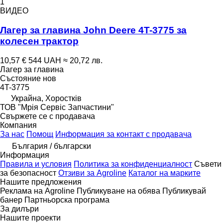
1
ВИДЕО
Лагер за главина John Deere 4T-3775 за
колесен трактор
10,57 €
544 UAH
≈ 20,72 лв.
Лагер за главина
Състояние
нов
4T-3775
Украйна, Хоростків
ТОВ "Мрія Сервіс Запчастини"
Свържете се с продавача
Компания
За нас
Помощ
Информация за контакт с продавача
България / български
Информация
Правила и условия
Политика за конфиденциалност
Съвети
за безопасност
Отзиви за Agroline
Каталог на марките
Нашите предложения
Реклама на Agroline
Публикуване на обява
Публикувай
банер
Партньорска програма
За дилъри
Нашите проекти