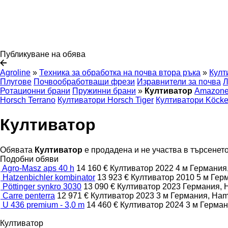
Публикуване на обява
Agroline
»
Техника за обработка на почва втора ръка
»
Култ
Плугове
Почвообработващи фрези
Изравнители за почва
Л
Ротационни брани
Пружинни брани
»
Култиватор
Amazone
Horsch Terrano
Култиватори Horsch Tiger
Култиватори Köcker
Култиватор
Обявата
Култиватор
е продадена и не участва в търсенето
Подобни обяви
Agro-Masz aps 40 h
14 160 €
Култиватор
2022
4 м
Германия
Hatzenbichler kombinator
13 923 €
Култиватор
2010
5 м
Гер
Pöttinger synkro 3030
13 090 €
Култиватор
2023
Германия, 
Carre penterra
12 971 €
Култиватор
2023
3 м
Германия, Ham
U 436 premium - 3,0 m
14 460 €
Култиватор
2024
3 м
Герман
Култиватор