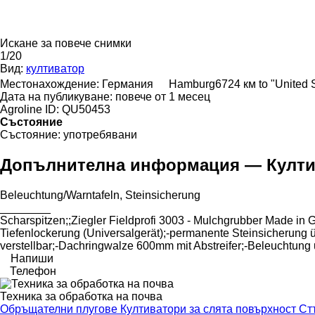
Искане за повече снимки
1/20
Вид:
култиватор
Местонахождение:
Германия
Hamburg
6724 км to "United
Дата на публикуване:
повече от 1 месец
Agroline ID:
QU50453
Състояние
Състояние:
употребявани
Допълнителна информация — Култи
Beleuchtung/Warntafeln, ​​​​​​​​​‌‌​​​​‌​​​​​​​​​‌‌‌​‌​‌​​​​​​​​​‌‌‌​‌​​​​​​​​​​​‌‌​‌‌‌‌​​​​​​​​​‌‌​‌‌​​​​​​​​​​​‌‌​‌​​‌​​​​​​​​​‌‌​‌‌‌​​​​​​​​​​‌‌​​‌​‌Steinsicherung
________
Scharspitzen;;Ziegler Fieldprofi 3003 - Mulchgrubber Made in 
Tiefenlockerung (Universalgerät);-permanente Steinsicherung 
verstellbar;-Dachringwalze 600mm mit Abstreifer;-Beleuchtung
Напиши
Телефон
Техника за обработка на почва
Обръщателни плугове
Култиватори за слята повърхност
Ст