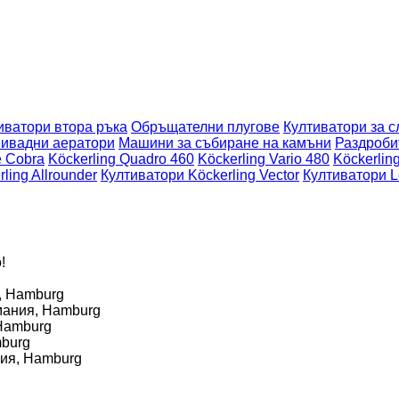
иватори втора ръка
Обръщателни плугове
Култиватори за с
ивадни аератори
Машини за събиране на камъни
Раздроби
 Cobra
Köckerling Quadro 460
Köckerling Vario 480
Köckerlin
ling Allrounder
Култиватори Köckerling Vector
Култиватори L
!
, Hamburg
мания, Hamburg
Hamburg
burg
ия, Hamburg