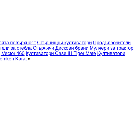
лята повърхност
Стърнищни култиватори
Продълбочители
тели за стебла
Огърлячи
Дискови брани
Мулчери за трактор
g Vector 460
Култиватори Case IH Tiger Mate
Култиватори
emken Karat
»