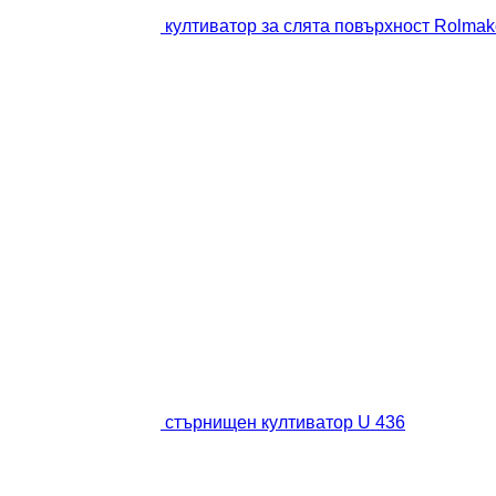
култиватор за слята повърхност Rolmak
стърнищен култиватор U 436