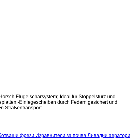
Horsch Flügelscharsystem;-Ideal für Stoppelsturz und
eplatten;-Einlegescheiben durch Federn gesichert und
en Straßentransport
ботващи фрези
Изравнители за почва
Ливадни аератори