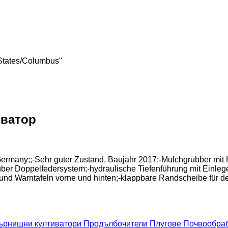
 States/Columbus"
ватор
Germany;;-Sehr guter Zustand, Baujahr 2017;-Mulchgrubber mit 
über Doppelfedersystem;-hydraulische Tiefenführung mit Einleg
 und Warntafeln vorne und hinten;-klappbare Randscheibe für d
ърнищни култиватори
Продълбочители
Плугове
Почвообра