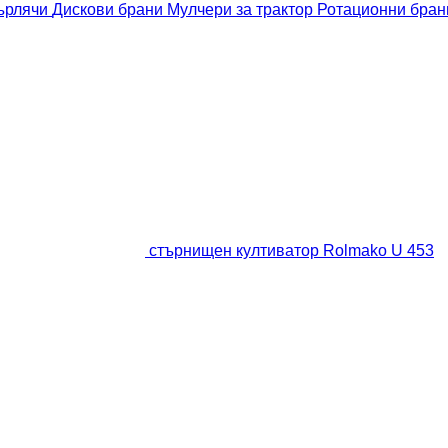
ърлячи
Дискови брани
Мулчери за трактор
Ротационни бра
стърнищен култиватор Rolmako U 453