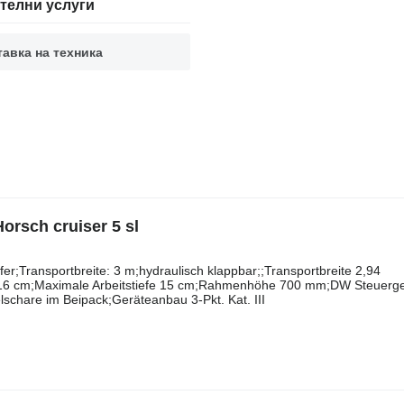
телни услуги
авка на техника
sch cruiser 5 sl
​​​​​‌‌​​‌​‌Zinken/Scheiben/Schare: 31;Arbeitsbreite: 5 m;Nachläufer;Transportbreite: 3 m;hydraulisch klappbar;;Transportbreite 2,94
 16 cm;Maximale Arbeitstiefe 15 cm;Rahmenhöhe 700 mm;DW Steuerge
elschare im Beipack;Geräteanbau 3-Pkt. Kat. III