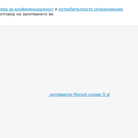
тика за конфиденциалност
и
потребителското споразумение
.
тговор на запитването ви.
култиватор Horsch cruiser 5 sl