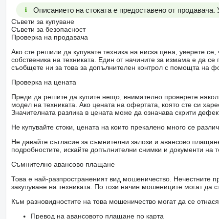
Описанието на стоката е предоставено от продавача.
Съвети за купуване
Съвети за безопасност
Проверка на продавача
Ако сте решили да купувате техника на ниска цена, уверете с
собственика на техниката. Един от начините за измама е да с
съобщете ни за това за допълнителен контрол с помощта на ф
Проверка на цената
Преди да решите да купите нещо, внимателно проверете няколк
модел на техниката. Ако цената на офертата, която сте си хар
Значителната разлика в цената може да означава скрити дефе
Не купувайте стоки, цената на които прекалено много се разли
Не давайте съгласие за съмнителни залози и авансово плащане 
подробностите, искайте допълнителни снимки и документи на т
Съмнително авансово плащане
Това е най-разпространеният вид мошеничество. Нечестните пр
закупуване на техниката. По този начин мошениците могат да с
Към разновидностите на това мошеничество могат да се отнася
Превод на авансовото плащане по карта