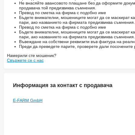
Не внасяйте авансовото плащане без да оформите докум
продавача той предизвиква съмнения.
Превод по сметка на фирма с подобно име
Бъдете внимателни, мошениците могат да се маскират ка
пари, ако названието на фирмата предизвиква съмнения.
Превод по сметка на фирма с подобно име
Бъдете внимателни, мошениците могат да се маскират ка
пари, ако названието на фирмата предизвиква съмнения.
Въвеждане на собствени реквизити във фактура на реал
Преди да преведете парите, проверете дали посочените 
Намерили сте мошеник?
Свържете се с нас
Информация за контакт с продавача
E-FARM GmbH