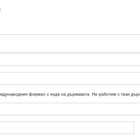
а
еждународния формат, с кода на държавата.
Не работим с тази дър