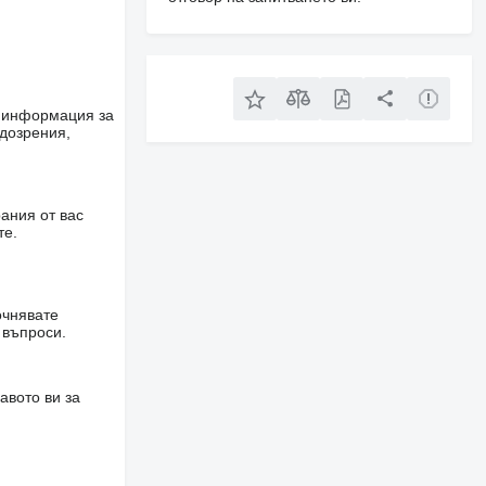
е информация за
одозрения,
ания от вас
те.
очнявате
 въпроси.
авото ви за