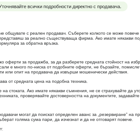
 Уточнявайте всички подробности директно с продавача.
е, че общувате с реален продавач. Съберете колкото се може повеч
е представяш за реално съществуваща фирма. Ако имате някакви п
ормуляра за обратна връзка.
о оферти за продажба, за да разберете средната стойност на избр
есали е много по-ниска от подобните оферти, не бързайте, помисле
кти или опит на продавача да извърши мошенически действия.
чава от средната цена на подобна техника.
на стоката. Ако имате някакви съмнения, не се страхувайте да ут
ехниката, проверявайте достоверността на документите, задавайте
одавачи могат да поискат определен аванс за „резервиране” на пр
ъберат голяма сума пари, да изчезнат и да не отговарят повече.
т: