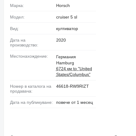
Марка:
Horsch
Модел:
cruiser 5 sl
Вид:
култиватор
Дата на
2020
производство:
Местонахождение:
Германия
Hamburg
6724 км to "United
States/Columbus"
Номер в каталога на
46618-RW9RIZT
продавача:
Дата на публикуване:
повече от 1 месец