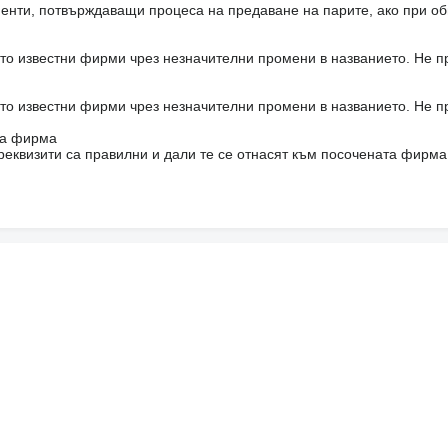
енти, потвърждаващи процеса на предаване на парите, ако при об
то известни фирми чрез незначителни промени в названието. Не 
то известни фирми чрез незначителни промени в названието. Не 
на фирма
реквизити са правилни и дали те се отнасят към посочената фирма