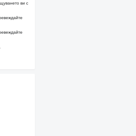
щуването ви с
превеждайте
превеждайте
.