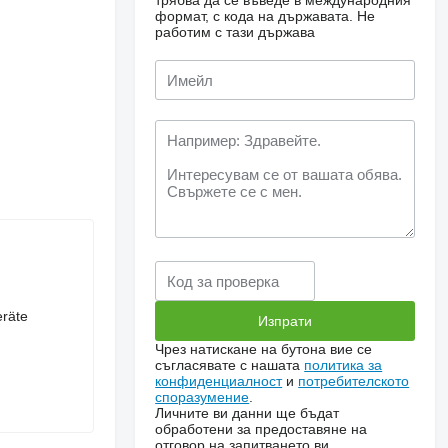
трябва да се въведе в международния
формат, с кода на държавата.
Не
работим с тази държава
räte
Чрез натискане на бутона вие се
съгласявате с нашата
политика за
конфиденциалност
и
потребителското
споразумение
.
Личните ви данни ще бъдат
обработени за предоставяне на
отговор на запитването ви.