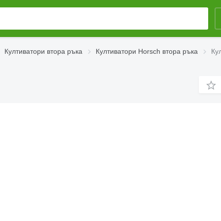
Култиватори втора ръка
Култиватори Horsch втора ръка
Кул