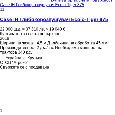
култиватор за слята повърхност
Case IH Глибокорозпушувач Ecolo-Tiger 875
11
Case IH Глибокорозпушувач Ecolo-Tiger 875
22 000 щ.д.
≈ 37 310 лв.
≈ 19 040 €
Култиватор за слята повърхност
2019
Ширина на захват
4,5 м
Дълбочина на обработка
45 мм
Производителност
2 дка/час
Необходима мощност на
трактора
340 к.с.
Украйна, с. Крутьки
СТОВ "Агроко"
Свържете се с продавача
1