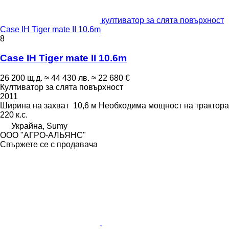
култиватор за слята повърхност
Case IH Tiger mate II 10.6m
8
Case IH Tiger mate II 10.6m
26 200 щ.д.
≈ 44 430 лв.
≈ 22 680 €
Култиватор за слята повърхност
2011
Ширина на захват
10,6 м
Необходима мощност на трактора
220 к.с.
Украйна, Sumy
ООО "АГРО-АЛЬЯНС"
Свържете се с продавача