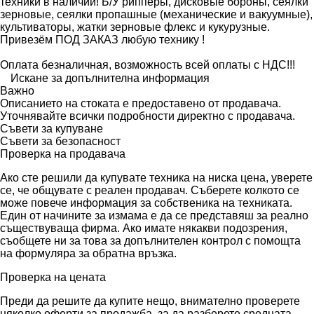
техники в наличии! Б/У рипперы, дисковые бороны, сеялки
зерновые, сеялки пропашные (механические и вакуумные),
культиваторы, жатки зерновые флекс и кукурузные.
Привезём ПОД ЗАКАЗ любую технику !
Оплата безналичная, возможность всей оплаты с НДС!!!
Искане за допълнителна информация
Важно
Описанието на стоката е предоставено от продавача.
Уточнявайте всички подробности директно с продавача.
Съвети за купуване
Съвети за безопасност
Проверка на продавача
Ако сте решили да купувате техника на ниска цена, уверете
се, че общувате с реален продавач. Съберете колкото се
може повече информация за собственика на техниката.
Един от начините за измама е да се представяш за реално
съществуваща фирма. Ако имате някакви подозрения,
съобщете ни за това за допълнителен контрол с помощта
на формуляра за обратна връзка.
Проверка на цената
Преди да решите да купите нещо, внимателно проверете
няколко оферти за продажба, за да разберете средната