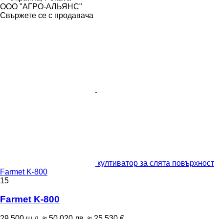
ООО "АГРО-АЛЬЯНС"
Свържете се с продавача
култиватор за слята повърхност
Farmet K-800
15
Farmet K-800
29 500 щ.д.
≈ 50 020 лв.
≈ 25 530 €