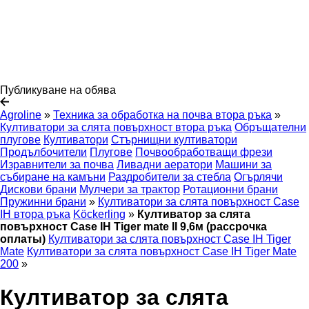
Публикуване на обява
Agroline
»
Техника за обработка на почва втора ръка
»
Култиватори за слята повърхност втора ръка
Обръщателни
плугове
Култиватори
Стърнищни култиватори
Продълбочители
Плугове
Почвообработващи фрези
Изравнители за почва
Ливадни аератори
Машини за
събиране на камъни
Раздробители за стебла
Огърлячи
Дискови брани
Мулчери за трактор
Ротационни брани
Пружинни брани
»
Култиватори за слята повърхност Case
IH втора ръка
Köckerling
»
Култиватор за слята
повърхност Case IH Tiger mate II 9,6м (рассрочка
оплаты)
Култиватори за слята повърхност Case IH Tiger
Mate
Култиватори за слята повърхност Case IH Tiger Mate
200
»
Култиватор за слята