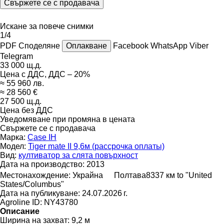
Свържете се с продавача
Искане за повече снимки
1/4
PDF
Споделяне
Оплакване
Facebook
WhatsApp
Viber
Telegram
33 000 щ.д.
Цена с ДДС, ДДС – 20%
≈ 55 960 лв.
≈ 28 560 €
27 500 щ.д.
Цена без ДДС
Уведомяване при промяна в цената
Свържете се с продавача
Марка:
Case IH
Модел:
Tiger mate II 9,6м (рассрочка оплаты)
Вид:
култиватор за слята повърхност
Дата на производство:
2013
Местонахождение:
Украйна
Полтава
8337 км to "United
States/Columbus"
Дата на публикуване:
24.07.2026 г.
Agroline ID:
NY43780
Описание
Ширина на захват:
9,2 м