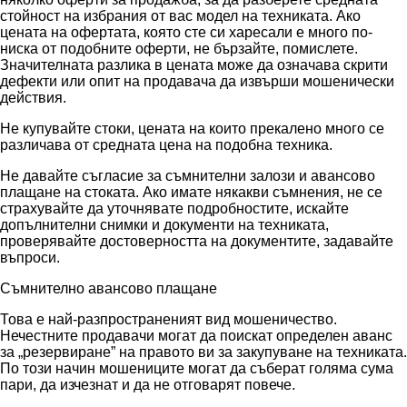
стойност на избрания от вас модел на техниката. Ако
цената на офертата, която сте си харесали е много по-
ниска от подобните оферти, не бързайте, помислете.
Значителната разлика в цената може да означава скрити
дефекти или опит на продавача да извърши мошенически
действия.
Не купувайте стоки, цената на които прекалено много се
различава от средната цена на подобна техника.
Не давайте съгласие за съмнителни залози и авансово
плащане на стоката. Ако имате някакви съмнения, не се
страхувайте да уточнявате подробностите, искайте
допълнителни снимки и документи на техниката,
проверявайте достоверността на документите, задавайте
въпроси.
Съмнително авансово плащане
Това е най-разпространеният вид мошеничество.
Нечестните продавачи могат да поискат определен аванс
за „резервиране” на правото ви за закупуване на техниката.
По този начин мошениците могат да съберат голяма сума
пари, да изчезнат и да не отговарят повече.