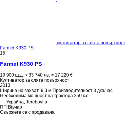
култиватор за слята повърхност
Farmet K930 PS
15
Farmet K930 PS
19 900 щ.д.
≈ 33 740 лв.
≈ 17 220 €
Култиватор за слята повърхност
2013
Ширина на захват
9,3 м
Производителност
8 дка/час
Необходима мощност на трактора
250 к.с.
Украйна, Terebovlia
ПП Вівчар
Свържете се с продавача