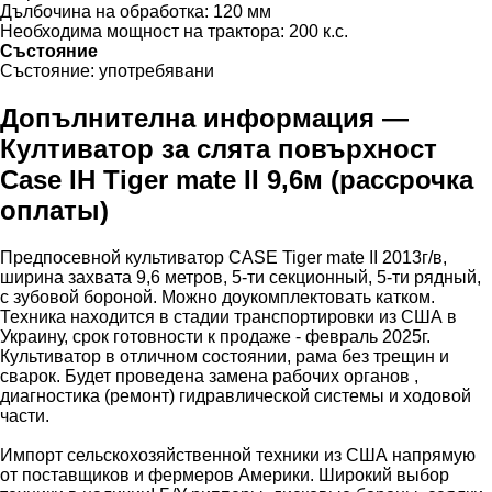
Дълбочина на обработка:
120 мм
Необходима мощност на трактора:
200 к.с.
Състояние
Състояние:
употребявани
Допълнителна информация —
Култиватор за слята повърхност
Case IH Tiger mate II 9,6м (рассрочка
оплаты)
Предпосевной культиватор CASE Tiger mate II 2013г/в,
ширина захвата 9,6 метров, 5-ти секционный, 5-ти рядный,
с зубовой бороной. Можно доукомплектовать катком.
Техника находится в стадии транспортировки из США в
Украину, срок готовности к продаже - февраль 2025г.
Культиватор в отличном состоянии, рама без трещин и
сварок. Будет проведена замена рабочих органов ,
диагностика (ремонт) гидравлической системы и ходовой
части.
Импорт сельскохозяйственной техники из США напрямую
от поставщиков и фермеров Америки. Широкий выбор