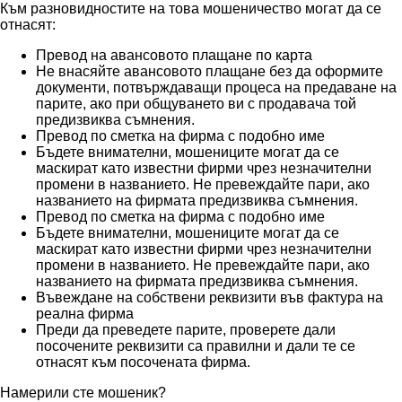
Към разновидностите на това мошеничество могат да се
отнасят:
Превод на авансовото плащане по карта
Не внасяйте авансовото плащане без да оформите
документи, потвърждаващи процеса на предаване на
парите, ако при общуването ви с продавача той
предизвиква съмнения.
Превод по сметка на фирма с подобно име
Бъдете внимателни, мошениците могат да се
маскират като известни фирми чрез незначителни
промени в названието. Не превеждайте пари, ако
названието на фирмата предизвиква съмнения.
Превод по сметка на фирма с подобно име
Бъдете внимателни, мошениците могат да се
маскират като известни фирми чрез незначителни
промени в названието. Не превеждайте пари, ако
названието на фирмата предизвиква съмнения.
Въвеждане на собствени реквизити във фактура на
реална фирма
Преди да преведете парите, проверете дали
посочените реквизити са правилни и дали те се
отнасят към посочената фирма.
Намерили сте мошеник?