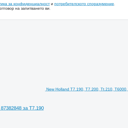
тика за конфиденциалност
и
потребителското споразумение
.
тговор на запитването ви.
New Holland T7.190, T7.200, Tt.210, T6000, S
n 87382848 за T7.190