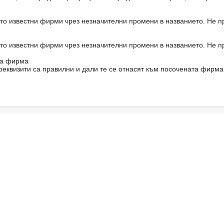
то известни фирми чрез незначителни промени в названието. Не 
то известни фирми чрез незначителни промени в названието. Не 
на фирма
реквизити са правилни и дали те се отнасят към посочената фирма