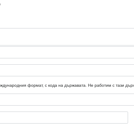
а
еждународния формат, с кода на държавата.
Не работим с тази дър