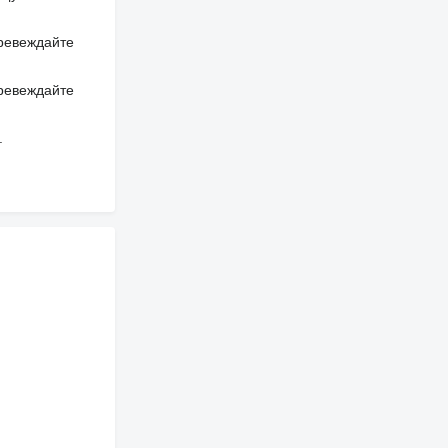
превеждайте
превеждайте
.