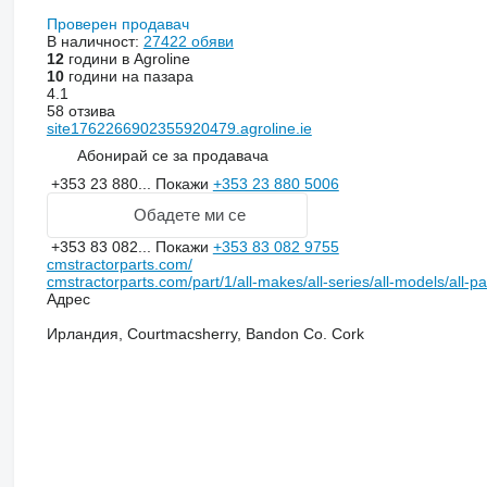
Проверен продавач
В наличност:
27422 обяви
12
години в Agroline
10
години на пазара
4.1
58 отзива
site1762266902355920479.agroline.ie
Абонирай се за продавача
+353 23 880...
Покажи
+353 23 880 5006
Обадете ми се
+353 83 082...
Покажи
+353 83 082 9755
cmstractorparts.com/
cmstractorparts.com/part/1/all-makes/all-series/all-models/all-p
Адрес
Ирландия, Courtmacsherry, Bandon Co. Cork