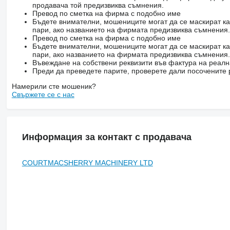
продавача той предизвиква съмнения.
Превод по сметка на фирма с подобно име
Бъдете внимателни, мошениците могат да се маскират ка
пари, ако названието на фирмата предизвиква съмнения.
Превод по сметка на фирма с подобно име
Бъдете внимателни, мошениците могат да се маскират ка
пари, ако названието на фирмата предизвиква съмнения.
Въвеждане на собствени реквизити във фактура на реал
Преди да преведете парите, проверете дали посочените 
Намерили сте мошеник?
Свържете се с нас
Информация за контакт с продавача
COURTMACSHERRY MACHINERY LTD