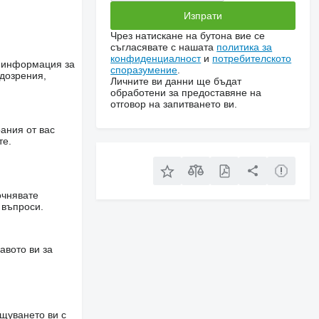
Чрез натискане на бутона вие се
съгласявате с нашата
политика за
конфиденциалност
и
потребителското
е информация за
споразумение
.
одозрения,
Личните ви данни ще бъдат
обработени за предоставяне на
отговор на запитването ви.
ания от вас
те.
очнявате
 въпроси.
авото ви за
щуването ви с