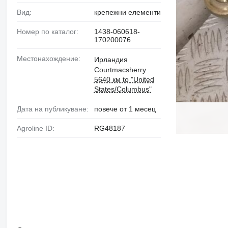
Вид:
крепежни елементи
Номер по каталог:
1438-060618-
170200076
Местонахождение:
Ирландия
Courtmacsherry
5640 км to "United
States/Columbus"
Дата на публикуване:
повече от 1 месец
Agroline ID:
RG48187