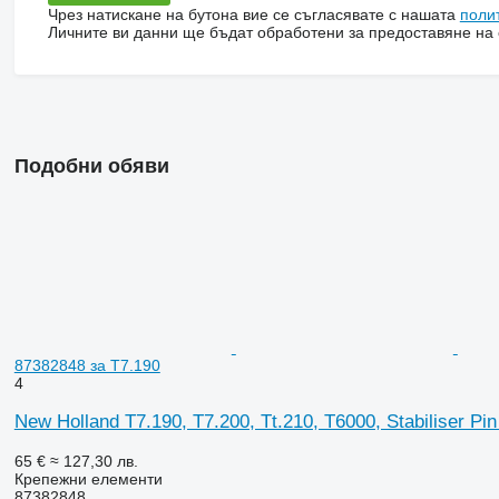
Чрез натискане на бутона вие се съгласявате с нашата
поли
Личните ви данни ще бъдат обработени за предоставяне на о
Подобни обяви
87382848 за T7.190
4
New Holland T7.190, T7.200, Tt.210, T6000, Stabiliser Pi
65 €
≈ 127,30 лв.
Крепежни елементи
87382848