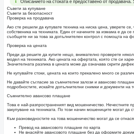
Описанието на стоката е предоставено от продавача.
Съвети за купуване
Съвети за безопасност
Проверка на продавача
Ако сте решили да купувате техника на ниска цена, уверете с
собственика на техниката. Един от начините за измама е да с
съобщете ни за това за допълнителен контрол с помощта на ф
Проверка на цената
Преди да решите да купите нещо, внимателно проверете няколк
модел на техниката. Ако цената на офертата, която сте си хар
Значителната разлика в цената може да означава скрити дефе
Не купувайте стоки, цената на които прекалено много се разли
Не давайте съгласие за съмнителни залози и авансово плащане 
подробностите, искайте допълнителни снимки и документи на т
Съмнително авансово плащане
Това е най-разпространеният вид мошеничество. Нечестните пр
закупуване на техниката. По този начин мошениците могат да с
Към разновидностите на това мошеничество могат да се отнася
Превод на авансовото плащане по карта
Не внасяйте авансовото плащане без да оформите докум