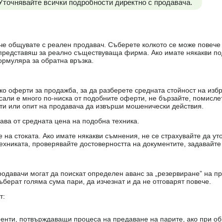
 Уточнявайте всички подробности директно с продавача.
е, че общувате с реален продавач. Съберете колкото се може повеч
е представяш за реално съществуваща фирма. Ако имате някакви п
ормуляра за обратна връзка.
о оферти за продажба, за да разберете средната стойност на избр
есали е много по-ниска от подобните оферти, не бързайте, помисле
кти или опит на продавача да извърши мошенически действия.
чава от средната цена на подобна техника.
на стоката. Ако имате някакви съмнения, не се страхувайте да ут
ехниката, проверявайте достоверността на документите, задавайте
одавачи могат да поискат определен аванс за „резервиране” на пр
ъберат голяма сума пари, да изчезнат и да не отговарят повече.
т:
енти, потвърждаващи процеса на предаване на парите, ако при об