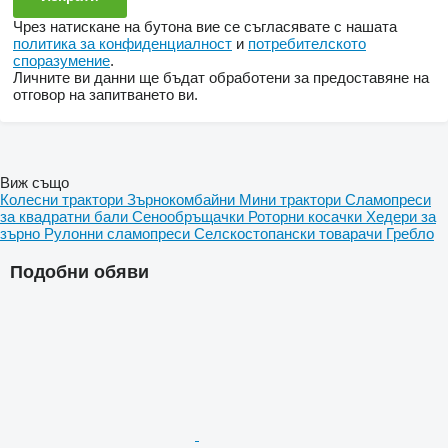
Чрез натискане на бутона вие се съгласявате с нашата
политика за конфиденциалност
и
потребителското
споразумение
.
Личните ви данни ще бъдат обработени за предоставяне на
отговор на запитването ви.
Виж също
Колесни трактори
Зърнокомбайни
Мини трактори
Сламопреси
за квадратни бали
Сенообръщачки
Роторни косачки
Хедери за
зърно
Рулонни сламопреси
Селскостопански товарачи
Гребло
Подобни обяви