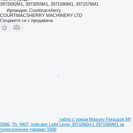
3972692M1, 3973055M1, 3971580M1, 3971576M1
Ирландия, Courtmacsherry
COURTMACSHERRY MACHINERY LTD
Свържете се с продавача
табло с уреди Massey Ferguson Mf
9306, Th, 9407, Indicator Light Lever 3971060m1 3971060M1 за
телескопичен товарач 9306