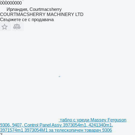
000000000
Ирландия, Courtmacsherry
COURTMACSHERRY MACHINERY LTD
Свържете се с продавача
табло с уреди Massey Ferguson
9306, 9407, Control Panel Assy 3973054m1, 4241340m1,
3971574m1 3973054M1 за телескопичен товарач 9306