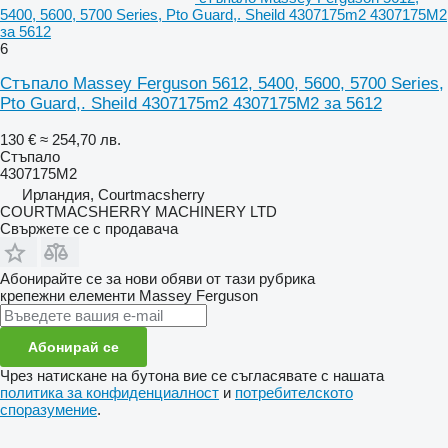
5400, 5600, 5700 Series, Pto Guard,. Sheild 4307175m2 4307175M2
за 5612
6
Стъпало Massey Ferguson 5612, 5400, 5600, 5700 Series,
Pto Guard,. Sheild 4307175m2 4307175M2 за 5612
130 €
≈ 254,70 лв.
Стъпало
4307175M2
Ирландия, Courtmacsherry
COURTMACSHERRY MACHINERY LTD
Свържете се с продавача
Абонирайте се за нови обяви от тази рубрика
крепежни елементи
Massey Ferguson
Абонирай се
Чрез натискане на бутона вие се съгласявате с нашата
политика за конфиденциалност
и
потребителското
споразумение
.