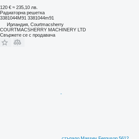
120 €
≈ 235,10 лв.
Радиаторна решетка
3381044M91 3381044m91
Ирландия, Courtmacsherry
COURTMACSHERRY MACHINERY LTD
Свържете се с продавача
стъпало Massey Ferguson 5612,