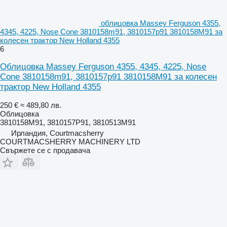
облицовка Massey Ferguson 4355,
4345, 4225, Nose Cone 3810158m91, 3810157p91 3810158M91 за
колесен трактор New Holland 4355
6
Облицовка Massey Ferguson 4355, 4345, 4225, Nose
Cone 3810158m91, 3810157p91 3810158M91 за колесен
трактор New Holland 4355
250 €
≈ 489,80 лв.
Облицовка
3810158M91, 3810157P91, 3810513M91
Ирландия, Courtmacsherry
COURTMACSHERRY MACHINERY LTD
Свържете се с продавача