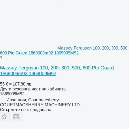
Massey Ferguson 100, 200, 300, 500,
600 Pto Guard 1869009m92 1869009M92
7
Massey Ferguson 100, 200, 300, 500, 600 Pto Guard
1869009m92 1869009M92
55 €
≈ 107,80 лв.
Друга резервна част на кабината
1869009M92
Ирландия, Courtmacsherry
COURTMACSHERRY MACHINERY LTD
Свържете се с продавача