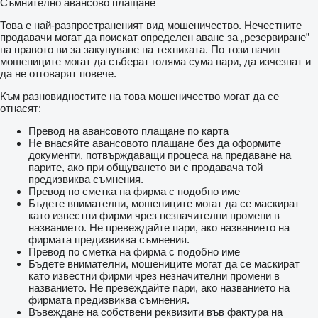
Съмнително авансово плащане
Това е най-разпространеният вид мошеничество. Нечестните
продавачи могат да поискат определен аванс за „резервиране”
на правото ви за закупуване на техниката. По този начин
мошениците могат да съберат голяма сума пари, да изчезнат и
да не отговарят повече.
Към разновидностите на това мошеничество могат да се
отнасят:
Превод на авансовото плащане по карта
Не внасяйте авансовото плащане без да оформите
документи, потвърждаващи процеса на предаване на
парите, ако при общуването ви с продавача той
предизвиква съмнения.
Превод по сметка на фирма с подобно име
Бъдете внимателни, мошениците могат да се маскират
като известни фирми чрез незначителни промени в
названието. Не превеждайте пари, ако названието на
фирмата предизвиква съмнения.
Превод по сметка на фирма с подобно име
Бъдете внимателни, мошениците могат да се маскират
като известни фирми чрез незначителни промени в
названието. Не превеждайте пари, ако названието на
фирмата предизвиква съмнения.
Въвеждане на собствени реквизити във фактура на