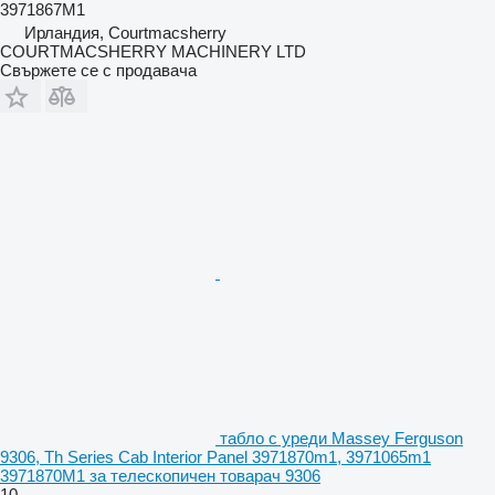
3971867M1
Ирландия, Courtmacsherry
COURTMACSHERRY MACHINERY LTD
Свържете се с продавача
табло с уреди Massey Ferguson
9306, Th Series Cab Interior Panel 3971870m1, 3971065m1
3971870M1 за телескопичен товарач 9306
10