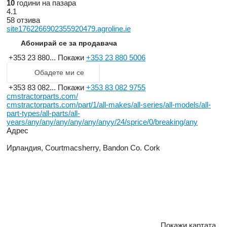
10
години на пазара
4.1
58 отзива
site1762266902355920479.agroline.ie
Абонирай се за продавача
+353 23 880...
Покажи
+353 23 880 5006
Обадете ми се
+353 83 082...
Покажи
+353 83 082 9755
cmstractorparts.com/
cmstractorparts.com/part/1/all-makes/all-series/all-models/all-
part-types/all-parts/all-
years/any/any/any/any/any/anyy/24/sprice/0/breaking/any
Адрес
Ирландия, Courtmacsherry, Bandon Co. Cork
Покажи картата