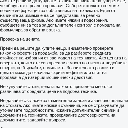
Ако сте решили да купувате техника на ниска цена, уверете се,
че общувате с реален продавач. Съберете колкото се може
повече информация за собственика на техниката. Един от
начините за измама е да се представяш за реално
съществуваща фирма. Ако имате някакви подозрения,
съобщете ни за това за допълнителен контрол с помощта на
формуляра за обратна връзка.
Проверка на цената
Преди да решите да купите нещо, внимателно проверете
няколко оферти за продажба, за да разберете средната
стойност на избрания от вас модел на техниката. Ако цената на
офертата, която сте си харесали е много по-ниска от подобните
оферти, не бързайте, помислете. Значителната разлика в
цената може да означава скрити дефекти или опит на
продавача да извърши мошенически действия.
Не купувайте стоки, цената на които прекалено много се
различава от средната цена на подобна техника.
Не давайте съгласие за съмнителни залози и авансово плащане
на стоката. Ако имате някакви съмнения, не се страхувайте да
уточнявате подробностите, искайте допълнителни снимки и
документи на техниката, проверявайте достоверността на
документите, задавайте въпроси.