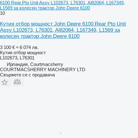
6100 Rear Pto Unit Assy L102673, L76301, Al82064, L167349,
L1569 за колесен трактор John Deere 6100
10
Кутия отбор мощност John Deere 6100 Rear Pto Unit
Assy L102673, L76301, Al82064, L167349, L1569 за
колесен трактор John Deere 6100
3 100 €
≈ 6 074 лв.
Кутия отбор мощност
L102673, L76301
Ирландия, Courtmacsherry
COURTMACSHERRY MACHINERY LTD
Свържете се с продавача