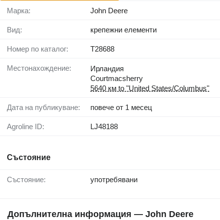
Марка:
John Deere
Вид:
крепежни елементи
Номер по каталог:
T28688
Местонахождение:
Ирландия
Courtmacsherry
5640 км to "United States/Columbus"
Дата на публикуване:
повече от 1 месец
Agroline ID:
LJ48188
Състояние
Състояние:
употребявани
Допълнителна информация — John Deere