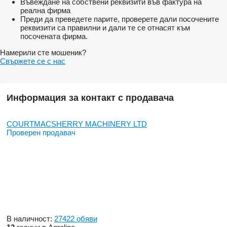
Въвеждане на собствени реквизити във фактура на
реална фирма
Преди да преведете парите, проверете дали посочените
реквизити са правилни и дали те се отнасят към
посочената фирма.
Намерили сте мошеник?
Свържете се с нас
Информация за контакт с продавача
COURTMACSHERRY MACHINERY LTD
Проверен продавач
В наличност:
27422 обяви