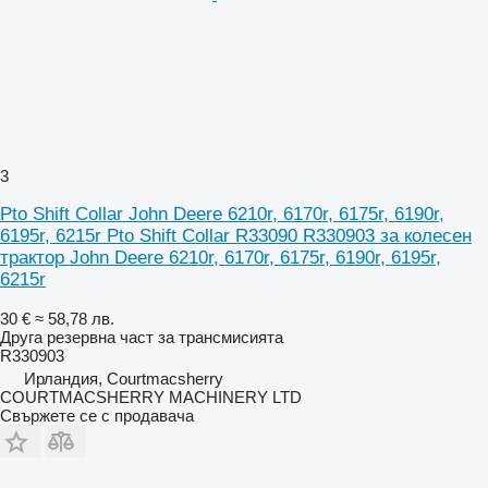
3
Pto Shift Collar John Deere 6210r, 6170r, 6175r, 6190r,
6195r, 6215r Pto Shift Collar R33090 R330903 за колесен
трактор John Deere 6210r, 6170r, 6175r, 6190r, 6195r,
6215r
30 €
≈ 58,78 лв.
Друга резервна част за трансмисията
R330903
Ирландия, Courtmacsherry
COURTMACSHERRY MACHINERY LTD
Свържете се с продавача