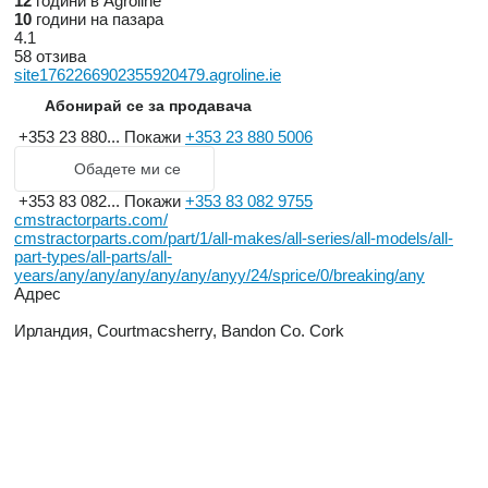
12
години в Agroline
10
години на пазара
4.1
58 отзива
site1762266902355920479.agroline.ie
Абонирай се за продавача
+353 23 880...
Покажи
+353 23 880 5006
Обадете ми се
+353 83 082...
Покажи
+353 83 082 9755
cmstractorparts.com/
cmstractorparts.com/part/1/all-makes/all-series/all-models/all-
part-types/all-parts/all-
years/any/any/any/any/any/anyy/24/sprice/0/breaking/any
Адрес
Ирландия, Courtmacsherry, Bandon Co. Cork