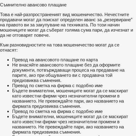
Съмнително авансово плащане
Това е най-разпространеният вид мошеничество. Нечестните
продавачи могат да поискат определен аванс за „резервиране”
на правото ви за закупуване на техниката. По този начин
мошениците могат да съберат голяма сума пари, да изчезнат и
да не отговарят повече.
Към разновидностите на това мошеничество могат да се
отнасят:
Превод на авансовото плащане по карта
Не внасяйте авансовото плащане без да оформите
документи, потвърждаващи процеса на предаване на
парите, ако при общуването ви с продавача той
предизвиква съмнения.
Превод по сметка на фирма с подобно име
Бъдете внимателни, мошениците могат да се маскират
като известни фирми чрез незначителни промени в
названието. Не превеждайте пари, ако названието на
фирмата предизвиква съмнения.
Превод по сметка на фирма с подобно име
Бъдете внимателни, мошениците могат да се маскират
като известни фирми чрез незначителни промени в
названието. Не превеждайте пари, ако названието на
фирмата предизвиква съмнения.