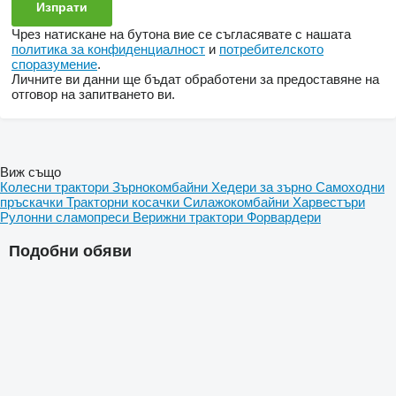
Чрез натискане на бутона вие се съгласявате с нашата
политика за конфиденциалност
и
потребителското
споразумение
.
Личните ви данни ще бъдат обработени за предоставяне на
отговор на запитването ви.
Виж също
Колесни трактори
Зърнокомбайни
Хедери за зърно
Самоходни
пръскачки
Тракторни косачки
Силажокомбайни
Харвестъри
Рулонни сламопреси
Верижни трактори
Форвардери
Подобни обяви