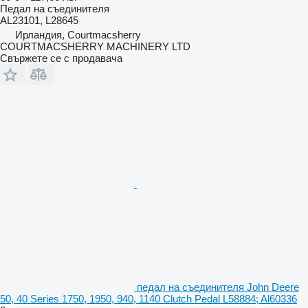
Педал на съединителя
AL23101, L28645
Ирландия, Courtmacsherry
COURTMACSHERRY MACHINERY LTD
Свържете се с продавача
педал на съединителя John Deere
50, 40 Series 1750, 1950, 940, 1140 Clutch Pedal L58884; Al60336