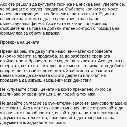
Ако сте решили да купувате техника на ниска цена, уверете се,
че общувате с реален продавач. Съберете колкото се може
повече информация за собственика на техниката. Един от
начините за измама е да се представяш за реално
съществуваща фирма. Ако имате някакви подозрения,
съобщете ни за това за допълнителен контрол с помощта на
формуляра за обратна връзка.
Проверка на цената
Преди да решите да купите нещо, внимателно проверете
няколко оферти за продажба, за да разберете средната
стойност на избрания от вас модел на техниката. Ако цената на
офертата, която сте си харесали е много по-ниска от подобните
оферти, не бързайте, помислете. Значителната разлика в
цената може да означава скрити дефекти или опит на
продавача да извърши мошенически действия.
Не купувайте стоки, цената на които прекалено много се
различава от средната цена на подобна техника.
Не давайте съгласие за съмнителни залози и авансово плащане
на стоката. Ако имате някакви съмнения, не се страхувайте да
уточнявате подробностите, искайте допълнителни снимки и
документи на техниката, проверявайте достоверността на
документите, задавайте въпроси.