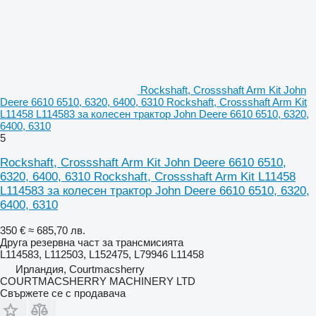
Rockshaft, Crossshaft Arm Kit John
Deere 6610 6510, 6320, 6400, 6310 Rockshaft, Crossshaft Arm Kit
L11458 L114583 за колесен трактор John Deere 6610 6510, 6320,
6400, 6310
5
Rockshaft, Crossshaft Arm Kit John Deere 6610 6510,
6320, 6400, 6310 Rockshaft, Crossshaft Arm Kit L11458
L114583 за колесен трактор John Deere 6610 6510, 6320,
6400, 6310
350 €
≈ 685,70 лв.
Друга резервна част за трансмисията
L114583, L112503, L152475, L79946 L11458
Ирландия, Courtmacsherry
COURTMACSHERRY MACHINERY LTD
Свържете се с продавача