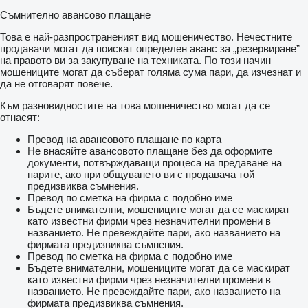
Съмнително авансово плащане
Това е най-разпространеният вид мошеничество. Нечестните
продавачи могат да поискат определен аванс за „резервиране”
на правото ви за закупуване на техниката. По този начин
мошениците могат да съберат голяма сума пари, да изчезнат и
да не отговарят повече.
Към разновидностите на това мошеничество могат да се
отнасят:
Превод на авансовото плащане по карта
Не внасяйте авансовото плащане без да оформите
документи, потвърждаващи процеса на предаване на
парите, ако при общуването ви с продавача той
предизвиква съмнения.
Превод по сметка на фирма с подобно име
Бъдете внимателни, мошениците могат да се маскират
като известни фирми чрез незначителни промени в
названието. Не превеждайте пари, ако названието на
фирмата предизвиква съмнения.
Превод по сметка на фирма с подобно име
Бъдете внимателни, мошениците могат да се маскират
като известни фирми чрез незначителни промени в
названието. Не превеждайте пари, ако названието на
фирмата предизвиква съмнения.