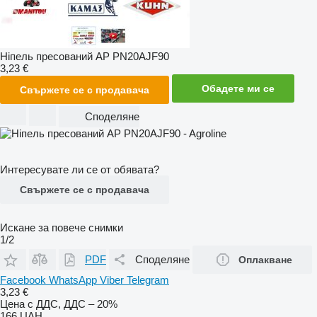
Ніпель пресований AP PN20AJF90
3,23 €
Обадете ми се
Свържете се с продавача
Споделяне
Интересувате ли се от обявата?
Свържете се с продавача
Искане за повече снимки
1/2
PDF
Споделяне
Оплакване
Facebook
WhatsApp
Viber
Telegram
3,23 €
Цена с ДДС, ДДС – 20%
166 UAH