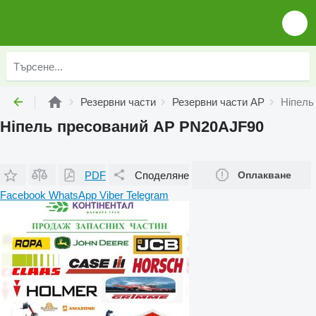
Резервни части
Резервни части AP
Ніпель
Ніпель пресований AP PN20AJF90
PDF
Споделяне
Оплакване
Facebook
WhatsApp
Viber
Telegram