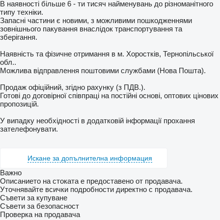
В наявності більше 6 - ти тисяч найменувань до різноманітного
типу техніки.
Запасні частини є новими, з можливими пошкодженнями
зовнішнього пакування внаслідок транспортування та
зберігання.
Наявність та фізичне отримання в м. Хоростків, Тернопільської
обл..
Можлива відправлення поштовими службами (Нова Пошта).
Продаж офіційний, згідно рахунку (з ПДВ.).
Готові до договірної співпраці на постійні основі, оптових цінових
пропозицій.
У випадку необхідності в додатковій інформації прохання
зателефонувати.
Искане за допълнителна информация
Важно
Описанието на стоката е предоставено от продавача.
Уточнявайте всички подробности директно с продавача.
Съвети за купуване
Съвети за безопасност
Проверка на продавача