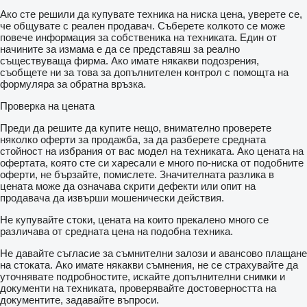
Ако сте решили да купувате техника на ниска цена, уверете се,
че общувате с реален продавач. Съберете колкото се може
повече информация за собственика на техниката. Един от
начините за измама е да се представяш за реално
съществуваща фирма. Ако имате някакви подозрения,
съобщете ни за това за допълнителен контрол с помощта на
формуляра за обратна връзка.
Проверка на цената
Преди да решите да купите нещо, внимателно проверете
няколко оферти за продажба, за да разберете средната
стойност на избрания от вас модел на техниката. Ако цената на
офертата, която сте си харесали е много по-ниска от подобните
оферти, не бързайте, помислете. Значителната разлика в
цената може да означава скрити дефекти или опит на
продавача да извърши мошенически действия.
Не купувайте стоки, цената на които прекалено много се
различава от средната цена на подобна техника.
Не давайте съгласие за съмнителни залози и авансово плащане
на стоката. Ако имате някакви съмнения, не се страхувайте да
уточнявате подробностите, искайте допълнителни снимки и
документи на техниката, проверявайте достоверността на
документите, задавайте въпроси.