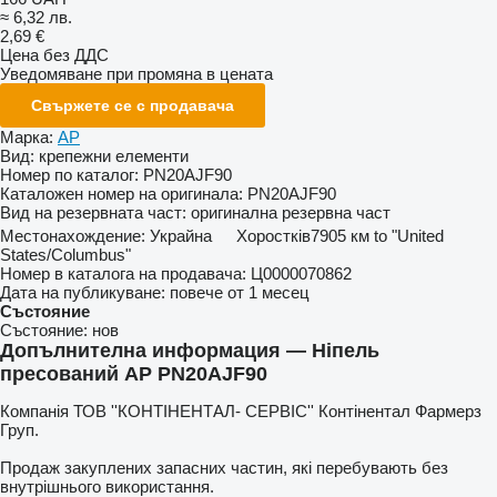
≈ 6,32 лв.
2,69 €
Цена без ДДС
Уведомяване при промяна в цената
Свържете се с продавача
Марка:
AP
Вид:
крепежни елементи
Номер по каталог:
PN20AJF90
Каталожен номер на оригинала:
PN20AJF90
Вид на резервната част:
оригинална резервна част
Местонахождение:
Украйна
Хоростків
7905 км to "United
States/Columbus"
Номер в каталога на продавача:
Ц0000070862
Дата на публикуване:
повече от 1 месец
Състояние
Състояние:
нов
Допълнителна информация — Ніпель
пресований AP PN20AJF90
Компанія ТОВ ''КОНТІНЕНТАЛ- СЕРВІС'' Контінентал Фармерз
Груп.
Продаж закуплених запасних частин, які перебувають без
внутрішнього використання.