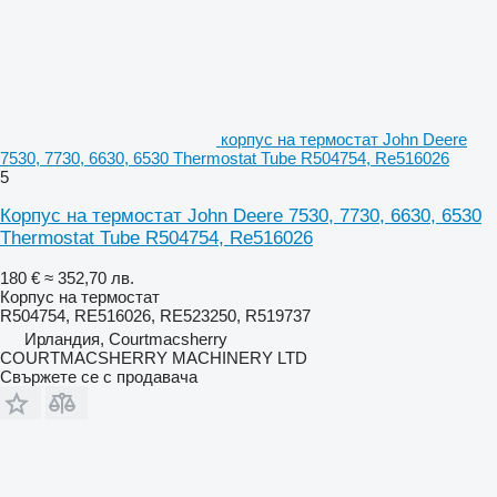
корпус на термостат John Deere
7530, 7730, 6630, 6530 Thermostat Tube R504754, Re516026
5
Корпус на термостат John Deere 7530, 7730, 6630, 6530
Thermostat Tube R504754, Re516026
180 €
≈ 352,70 лв.
Корпус на термостат
R504754, RE516026, RE523250, R519737
Ирландия, Courtmacsherry
COURTMACSHERRY MACHINERY LTD
Свържете се с продавача