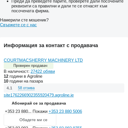
Преди да преведете парите, проверете дали посочените
реквизити са правилни и дали те се отнасят към
посочената фирма.
Намерили сте мошеник?
Свържете се с нас
Информация за контакт с продавача
COURTMACSHERRY MACHINERY LTD
Проверен продавач
В наличност:
27422 обяви
12
години в Agroline
10
години на пазара
4.1
58 отзива
site1762266902355920479.agroline.ie
Абонирай се за продавача
+353 23 880...
Покажи
+353 23 880 5006
Обадете ми се