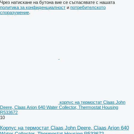
Чрез натискане на бутона вие се съгласявате с нашата
политика за конфиденциалност
и
потребителското
споразумение
.
корпус на термостат Claas John
Deere, Claas Arion 640 Water Collector, Thermostat Housing
R533672
10
Корпус на термостат Claas John Deere, Claas Arion 640
Water Collector, Thermostat Housing R533672