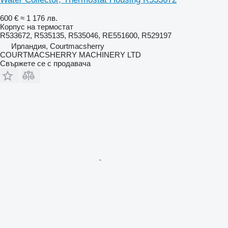
600 €
≈ 1 176 лв.
Корпус на термостат
R533672, R535135, R535046, RE551600, R529197
Ирландия, Courtmacsherry
COURTMACSHERRY MACHINERY LTD
Свържете се с продавача