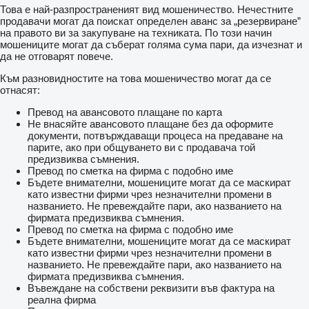
Това е най-разпространеният вид мошеничество. Нечестните
продавачи могат да поискат определен аванс за „резервиране”
на правото ви за закупуване на техниката. По този начин
мошениците могат да съберат голяма сума пари, да изчезнат и
да не отговарят повече.
Към разновидностите на това мошеничество могат да се
отнасят:
Превод на авансовото плащане по карта
Не внасяйте авансовото плащане без да оформите
документи, потвърждаващи процеса на предаване на
парите, ако при общуването ви с продавача той
предизвиква съмнения.
Превод по сметка на фирма с подобно име
Бъдете внимателни, мошениците могат да се маскират
като известни фирми чрез незначителни промени в
названието. Не превеждайте пари, ако названието на
фирмата предизвиква съмнения.
Превод по сметка на фирма с подобно име
Бъдете внимателни, мошениците могат да се маскират
като известни фирми чрез незначителни промени в
названието. Не превеждайте пари, ако названието на
фирмата предизвиква съмнения.
Въвеждане на собствени реквизити във фактура на
реална фирма