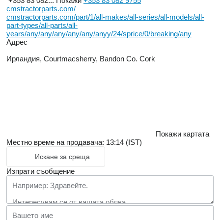
+353 83 082...
Покажи
+353 83 082 9755
cmstractorparts.com/
cmstractorparts.com/part/1/all-makes/all-series/all-models/all-
part-types/all-parts/all-
years/any/any/any/any/any/anyy/24/sprice/0/breaking/any
Адрес
Ирландия, Courtmacsherry, Bandon Co. Cork
Покажи картата
Местно време на продавача: 13:14 (IST)
Искане за среща
Изпрати съобщение