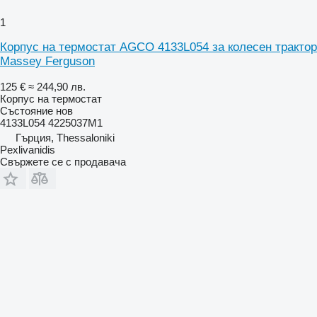
1
Корпус на термостат AGCO 4133L054 за колесен трактор
Massey Ferguson
125 €
≈ 244,90 лв.
Корпус на термостат
Състояние
нов
4133L054 4225037M1
Гърция, Thessaloniki
Pexlivanidis
Свържете се с продавача