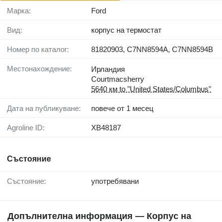
Марка:
Ford
Вид:
корпус на термостат
Номер по каталог:
81820903, C7NN8594A, C7NN8594B
Местонахождение:
Ирландия
Courtmacsherry
5640 км to "United States/Columbus"
Дата на публикуване:
повече от 1 месец
Agroline ID:
XB48187
Състояние
Състояние:
употребявани
Допълнителна информация — Корпус на