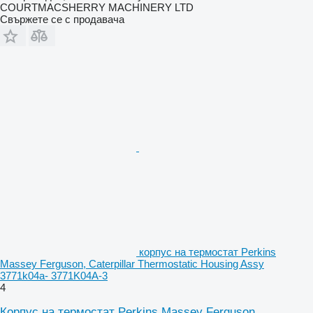
COURTMACSHERRY MACHINERY LTD
Свържете се с продавача
корпус на термостат Perkins
Massey Ferguson, Caterpillar Thermostatic Housing Assy
3771k04a- 3771K04A-3
4
Корпус на термостат Perkins Massey Ferguson,