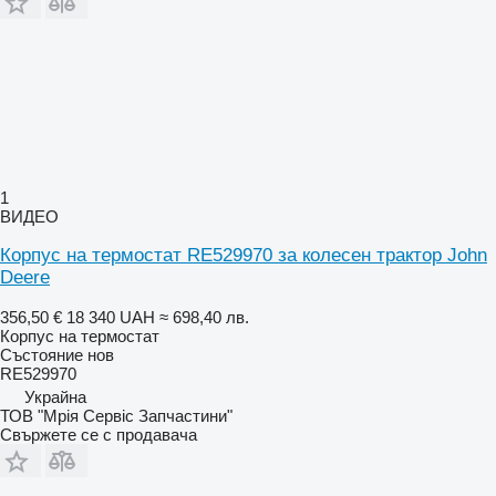
1
ВИДЕО
Корпус на термостат RE529970 за колесен трактор John
Deere
356,50 €
18 340 UAH
≈ 698,40 лв.
Корпус на термостат
Състояние
нов
RE529970
Украйна
ТОВ "Мрія Сервіс Запчастини"
Свържете се с продавача