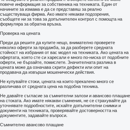
повече информация за собственика на техниката. Един от
начините за измама е да се представяш за реално
съществуваща фирма. Ако имате някакви подозрения,
съобщете ни за това за допълнителен контрол с помощта на
формуляра за обратна връзка.
Проверка на цената
Преди да решите да купите нещо, внимателно проверете
няколко оферти за продажба, за да разберете средната
стойност на избрания от вас модел на техниката. Ако цената на
офертата, която сте си харесали е много по-ниска от подобните
оферти, не бързайте, помислете. Значителната разлика в
цената може да означава скрити дефекти или опит на
продавача да извърши мошенически действия.
Не купувайте стоки, цената на които прекалено много се
различава от средната цена на подобна техника.
Не давайте съгласие за съмнителни залози и авансово плащане
на стоката. Ако имате някакви съмнения, не се страхувайте да
уточнявате подробностите, искайте допълнителни снимки и
документи на техниката, проверявайте достоверността на
документите, задавайте въпроси.
Съмнително авансово плащане