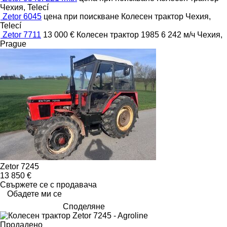
Чехия, Telecí
Zetor 6045
цена при поискване
Колесен трактор
Чехия,
Telecí
Zetor 7711
13 000 €
Колесен трактор
1985
6 242 м/ч
Чехия,
Prague
Zetor 7245
13 850 €
Свържете се с продавача
Обадете ми се
Споделяне
Продадено