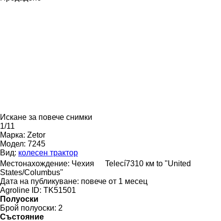
Искане за повече снимки
1/11
Марка:
Zetor
Модел:
7245
Вид:
колесен трактор
Местонахождение:
Чехия
Telecí
7310 км to "United
States/Columbus"
Дата на публикуване:
повече от 1 месец
Agroline ID:
TK51501
Полуоски
Брой полуоски:
2
Състояние