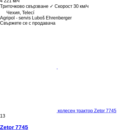
4 221 м/ч
Триточково свързване
✓
Скорост
30 км/ч
Чехия, Telecí
Agripol - servis Luboš Ehrenberger
Свържете се с продавача
колесен трактор Zetor 7745
13
Zetor 7745