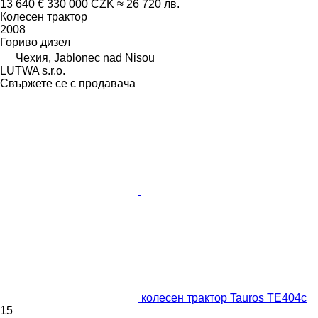
13 640 €
330 000 CZK
≈ 26 720 лв.
Колесен трактор
2008
Гориво
дизел
Чехия, Jablonec nad Nisou
LUTWA s.r.o.
Свържете се с продавача
колесен трактор Tauros TE404c
15