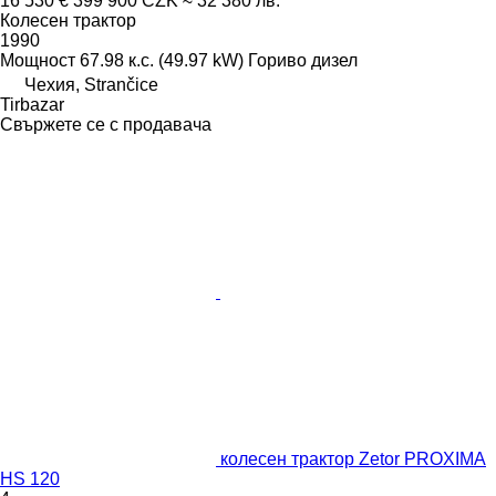
16 530 €
399 900 CZK
≈ 32 380 лв.
Колесен трактор
1990
Мощност
67.98 к.с. (49.97 kW)
Гориво
дизел
Чехия, Strančice
Tirbazar
Свържете се с продавача
колесен трактор Zetor PROXIMA
HS 120