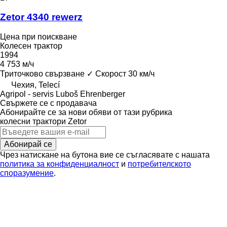
Zetor 4340 rewerz
Цена при поискване
Колесен трактор
1994
4 753 м/ч
Триточково свързване
✓
Скорост
30 км/ч
Чехия, Telecí
Agripol - servis Luboš Ehrenberger
Свържете се с продавача
Абонирайте се за нови обяви от тази рубрика
колесни трактори
Zetor
Абонирай се
Чрез натискане на бутона вие се съгласявате с нашата
политика за конфиденциалност
и
потребителското
споразумение
.