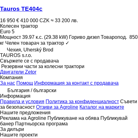
Tauros TE404c
16 950 €
410 000 CZK
≈ 33 200 лв.
Колесен трактор
Euro 5
Мощност
39.97 к.с. (29.38 kW)
Гориво
дизел
Товаропод.
850
кг
Челен товарач за трактор
✓
Чехия, Uherský Brod
TAUROS s.r.o.
Свържете се с продавача
Резервни части за колесни трактори
Двигатели Zetor
Компания
За нас
Помощ
Информация за контакт с продавача
България / български
Информация
Правила и условия
Политика за конфиденциалност
Съвети
за безопасност
Отзиви за Agroline
Каталог на марките
Нашите предложения
Реклама на Agroline
Публикуване на обява
Публикувай
банер
Партньорска програма
За дилъри
Нашите проекти