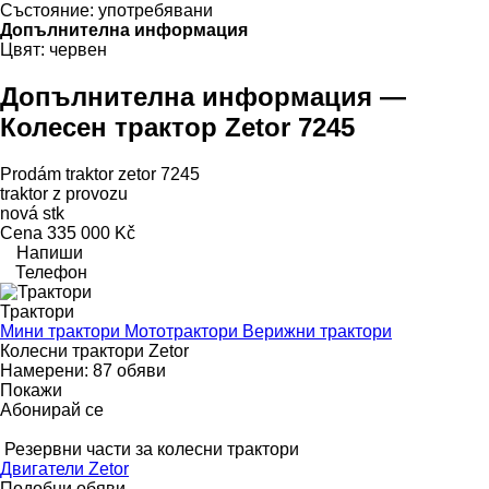
Състояние:
употребявани
Допълнителна информация
Цвят:
червен
Допълнителна информация —
Колесен трактор Zetor 7245
Prodám traktor zetor 7245
traktor z provozu
nová stk
Cena 335 000 Kč
Напиши
Телефон
Трактори
Мини трактори
Мототрактори
Верижни трактори
Колесни трактори Zetor
Намерени:
87 обяви
Покажи
Абонирай се
Резервни части за колесни трактори
Двигатели Zetor
Подобни обяви