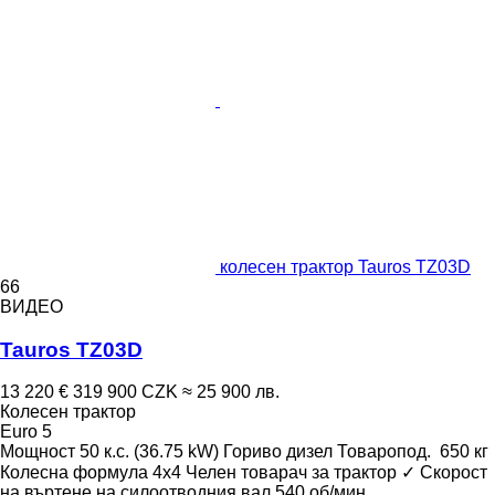
колесен трактор Tauros TZ03D
66
ВИДЕО
Tauros TZ03D
13 220 €
319 900 CZK
≈ 25 900 лв.
Колесен трактор
Euro 5
Мощност
50 к.с. (36.75 kW)
Гориво
дизел
Товаропод.
650 кг
Колесна формула
4x4
Челен товарач за трактор
✓
Скорост
на въртене на силоотводния вал
540 об/мин