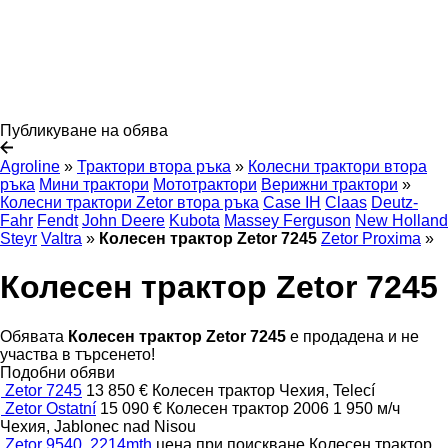
Публикуване на обява
Agroline
»
Трактори втора ръка
»
Колесни трактори втора
ръка
Мини трактори
Мототрактори
Верижни трактори
»
Колесни трактори Zetor втора ръка
Case IH
Claas
Deutz-
Fahr
Fendt
John Deere
Kubota
Massey Ferguson
New Holland
Steyr
Valtra
»
Колесен трактор Zetor 7245
Zetor Proxima
»
Колесен трактор Zetor 7245
Обявата
Колесен трактор Zetor 7245
е продадена и не
участва в търсенето!
Подобни обяви
Zetor 7245
13 850 €
Колесен трактор
Чехия, Telecí
Zetor Ostatní
15 090 €
Колесен трактор
2006
1 950 м/ч
Чехия, Jablonec nad Nisou
Zetor 9540. 2214mth
цена при поискване
Колесен трактор