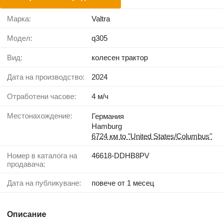
Марка:
Valtra
Модел:
q305
Вид:
колесен трактор
Дата на производство:
2024
Отработени часове:
4 м/ч
Местонахождение:
Германия
Hamburg
6724 км to "United States/Columbus"
Номер в каталога на
46618-DDHB8PV
продавача:
Дата на публикуване:
повече от 1 месец
Описание