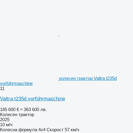
колесен трактор Valtra t235d
vorführmaschine
11
Valtra t235d vorführmaschine
185 600 €
≈ 363 600 лв.
Колесен трактор
2025
10 м/ч
Колесна формула
4x4
Скорост
57 км/ч