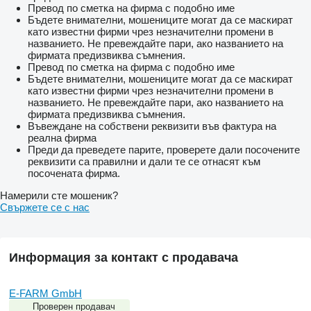
Превод по сметка на фирма с подобно име
Бъдете внимателни, мошениците могат да се маскират
като известни фирми чрез незначителни промени в
названието. Не превеждайте пари, ако названието на
фирмата предизвиква съмнения.
Превод по сметка на фирма с подобно име
Бъдете внимателни, мошениците могат да се маскират
като известни фирми чрез незначителни промени в
названието. Не превеждайте пари, ако названието на
фирмата предизвиква съмнения.
Въвеждане на собствени реквизити във фактура на
реална фирма
Преди да преведете парите, проверете дали посочените
реквизити са правилни и дали те се отнасят към
посочената фирма.
Намерили сте мошеник?
Свържете се с нас
Информация за контакт с продавача
E-FARM GmbH
Проверен продавач