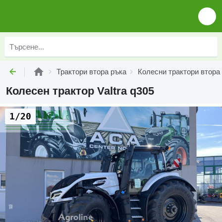
Трактори втора ръка
Колесни трактори втора
Колесен трактор Valtra q305
1/20