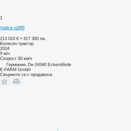
1
Valtra q285
213 010 €
≈ 417 300 лв.
Колесен трактор
2024
9 м/ч
Скорост
50 км/ч
Германия, De-24340 Eckernförde
E-FARM GmbH
Свържете се с продавача