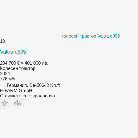
колесен трактор Valtra q305
10
Valtra q305
204 700 €
≈ 401 000 лв.
Колесен трактор
2024
776 м/ч
Германия, De-56642 Kruft
E-FARM GmbH
Свържете се с продавача