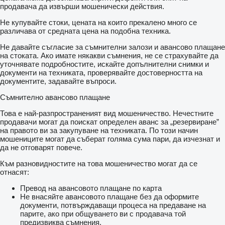
продавача да извърши мошенически действия.
Не купувайте стоки, цената на които прекалено много се
различава от средната цена на подобна техника.
Не давайте съгласие за съмнителни залози и авансово плащане
на стоката. Ако имате някакви съмнения, не се страхувайте да
уточнявате подробностите, искайте допълнителни снимки и
документи на техниката, проверявайте достоверността на
документите, задавайте въпроси.
Съмнително авансово плащане
Това е най-разпространеният вид мошеничество. Нечестните
продавачи могат да поискат определен аванс за „резервиране”
на правото ви за закупуване на техниката. По този начин
мошениците могат да съберат голяма сума пари, да изчезнат и
да не отговарят повече.
Към разновидностите на това мошеничество могат да се
отнасят:
Превод на авансовото плащане по карта
Не внасяйте авансовото плащане без да оформите
документи, потвърждаващи процеса на предаване на
парите, ако при общуването ви с продавача той
предизвиква съмнения.