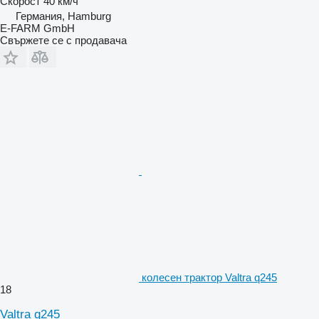
Скорост
40 км/ч
Германия, Hamburg
E-FARM GmbH
Свържете се с продавача
колесен трактор Valtra q245
18
Valtra q245