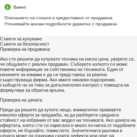
Важно
Описанието на стоката е предоставено от продавача.
Уточнявайте всички подробности директно с продавача.
Съвети за купуване
Съвети за безопасност
Проверка на продавача
Ако сте решили да купувате техника на ниска цена, уверете се,
че общувате с реален продавач. Съберете колкото се може
повече информация за собственика на техниката. Един от
начините за измама е да се представяш за реално
съществуваща фирма. Ако имате някакви подозрения,
съобщете ни за това за допълнителен контрол с помощта на
формуляра за обратна връзка.
Проверка на цената
Преди да решите да купите нещо, внимателно проверете
няколко оферти за продажба, за да разберете средната
стойност на избрания от вас модел на техниката. Ако цената на
офертата, която сте си харесали е много по-ниска от подобните
оферти, не бързайте, помислете. Значителната разлика в
цената може да означава скрити дефекти или опит на