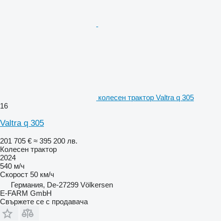
колесен трактор Valtra q 305
16
Valtra q 305
201 705 €
≈ 395 200 лв.
Колесен трактор
2024
540 м/ч
Скорост
50 км/ч
Германия, De-27299 Völkersen
E-FARM GmbH
Свържете се с продавача