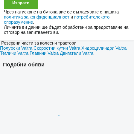
Чрез натискане на бутона вие се съгласявате с нашата
политика за конфиденциалност
и
потребителското
споразумение
.
Личните ви данни ще бъдат обработени за предоставяне на
отговор на запитването ви.
Резервни части за колесни трактори
Полуоски Valtra
Скоростни кутии Valtra
Хидроцилиндри Valtra
Тегличи Valtra
Главини Valtra
Двигатели Valtra
Подобни обяви