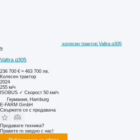
колесен трактор Valtra q305
9
Valtra q305
236 700 €
≈ 463 700 лв.
Колесен трактор
2024
255 м/ч
ISOBUS
✓
Скорост
50 км/ч
Германия, Hamburg
E-FARM GmbH
Свържете се с продавача
Продавате техника?
Правете го заедно с нас!
Публикуване на обява