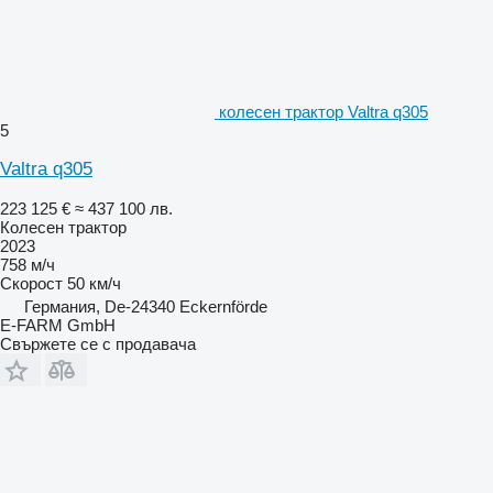
колесен трактор Valtra q305
5
Valtra q305
223 125 €
≈ 437 100 лв.
Колесен трактор
2023
758 м/ч
Скорост
50 км/ч
Германия, De-24340 Eckernförde
E-FARM GmbH
Свържете се с продавача