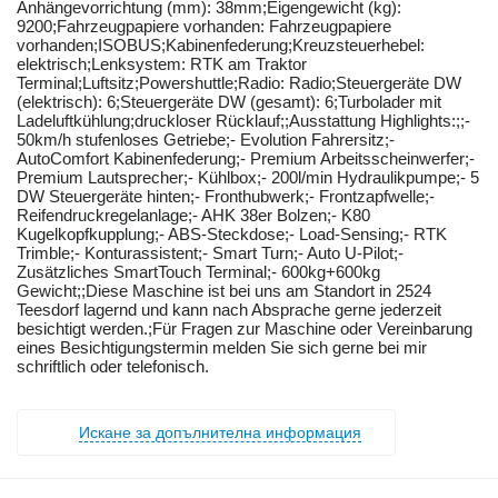
Anhängevorrichtung (mm): 38mm;Eigengewicht (kg):
9200;Fahrzeugpapiere vorhanden: Fahrzeugpapiere
vorhanden;ISOBUS;Kabinenfederung;Kreuzsteuerhebel:
elektrisch;Lenksystem: RTK am Traktor
Terminal;Luftsitz;Powershuttle;Radio: Radio;Steuergeräte DW
(elektrisch): 6;Steuergeräte DW (gesamt): 6;Turbolader mit
Ladeluftkühlung;druckloser Rücklauf;;Ausstattung Highlights:;;-
50km/h stufenloses Getriebe;- Evolution Fahrersitz;-
AutoComfort Kabinenfederung;- Premium Arbeitsscheinwerfer;-
Premium Lautsprecher;- Kühlbox;- 200l/min Hydraulikpumpe;- 5
DW Steuergeräte hinten;- Fronthubwerk;- Frontzapfwelle;-
Reifendruckregelanlage;- AHK 38er Bolzen;- K80
Kugelkopfkupplung;- ABS-Steckdose;- Load-Sensing;- RTK
Trimble;- Konturassistent;- Smart Turn;- Auto U-Pilot;-
Zusätzliches SmartTouch Terminal;- 600kg+600kg
Gewicht;;Diese Maschine ist bei uns am Standort in 2524
Teesdorf lagernd und kann nach Absprache gerne jederzeit
besichtigt werden.;Für Fragen zur Maschine oder Vereinbarung
eines Besichtigungstermin melden Sie sich gerne bei mir
schriftlich oder telefonisch.
Искане за допълнителна информация