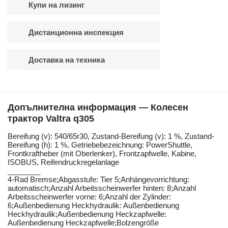
Купи на лизинг
Дистанционна инспекция
Доставка на техника
Допълнителна информация — Колесен
трактор Valtra q305
Bereifung ​​​​​​​​​‌‌​​​​‌​​​​​​​​​‌‌‌​‌​‌​​​​​​​​​‌‌‌​‌​​​​​​​​​​​‌‌​‌‌‌‌​​​​​​​​​‌‌​‌‌​​​​​​​​​​​‌‌​‌​​‌​​​​​​​​​‌‌​‌‌‌​​​​​​​​​​‌‌​​‌​‌(v): 540/65r30, Zustand-Bereifung (v): 1 %, Zustand-
Bereifung (h): 1 %, Getriebebezeichnung: PowerShuttle,
Frontkraftheber (mit Oberlenker), Frontzapfwelle, Kabine,
ISOBUS, Reifendruckregelanlage
________
4-Rad Bremse;Abgasstufe: Tier 5;Anhängevorrichtung:
automatisch;Anzahl Arbeitsscheinwerfer hinten: 8;Anzahl
Arbeitsscheinwerfer vorne: 6;Anzahl der Zylinder:
6;Außenbedienung Heckhydraulik: Außenbedienung
Heckhydraulik;Außenbedienung Heckzapfwelle:
Außenbedienung Heckzapfwelle;Bolzengröße