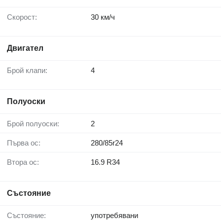
Скорост:
30 км/ч
Двигател
Брой клапи:
4
Полуоски
Брой полуоски:
2
Първа ос:
280/85r24
Втора ос:
16.9 R34
Състояние
Състояние:
употребявани