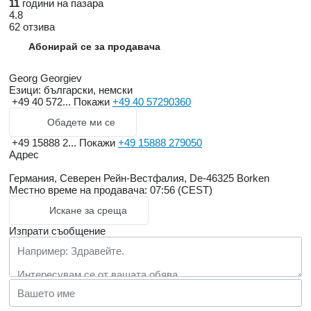
11
години на пазара
4.8
62 отзива
Абонирай се за продавача
Georg Georgiev
Езици:
български, немски
+49 40 572...
Покажи
+49 40 57290360
Обадете ми се
+49 15888 2...
Покажи
+49 15888 279050
Адрес
Германия, Северен Рейн-Вестфалия, De-46325 Borken
Местно време на продавача: 07:56 (CEST)
Искане за среща
Изпрати съобщение