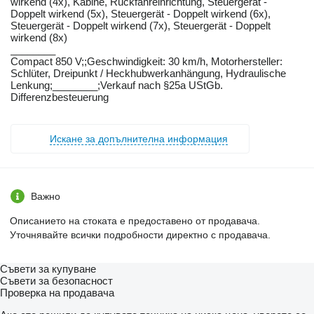
wirkend (4x), Kabine, Rückfahreinrichtung, Steuergerät -
Doppelt wirkend (5x), Steuergerät - Doppelt wirkend (6x),
Steuergerät - Doppelt wirkend (7x), Steuergerät - Doppelt
wirkend (8x)
________
Compact 850 V;;Geschwindigkeit: 30 km/h, Motorhersteller:
Schlüter, Dreipunkt / Heckhubwerkanhängung, Hydraulische
Lenkung;________;Verkauf nach §25a UStGb.
Differenzbesteuerung
Искане за допълнителна информация
Важно
Описанието на стоката е предоставено от продавача.
Уточнявайте всички подробности директно с продавача.
Съвети за купуване
Съвети за безопасност
Проверка на продавача