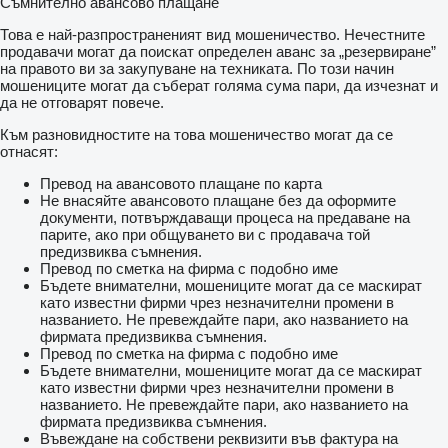
Съмнително авансово плащане
Това е най-разпространеният вид мошеничество. Нечестните
продавачи могат да поискат определен аванс за „резервиране”
на правото ви за закупуване на техниката. По този начин
мошениците могат да съберат голяма сума пари, да изчезнат и
да не отговарят повече.
Към разновидностите на това мошеничество могат да се
отнасят:
Превод на авансовото плащане по карта
Не внасяйте авансовото плащане без да оформите
документи, потвърждаващи процеса на предаване на
парите, ако при общуването ви с продавача той
предизвиква съмнения.
Превод по сметка на фирма с подобно име
Бъдете внимателни, мошениците могат да се маскират
като известни фирми чрез незначителни промени в
названието. Не превеждайте пари, ако названието на
фирмата предизвиква съмнения.
Превод по сметка на фирма с подобно име
Бъдете внимателни, мошениците могат да се маскират
като известни фирми чрез незначителни промени в
названието. Не превеждайте пари, ако названието на
фирмата предизвиква съмнения.
Въвеждане на собствени реквизити във фактура на