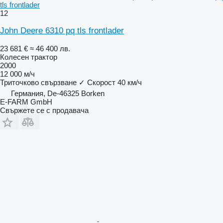
tls frontlader
12
John Deere 6310 pq tls frontlader
23 681 €
≈ 46 400 лв.
Колесен трактор
2000
12 000 м/ч
Триточково свързване
✓
Скорост
40 км/ч
Германия, De-46325 Borken
E-FARM GmbH
Свържете се с продавача