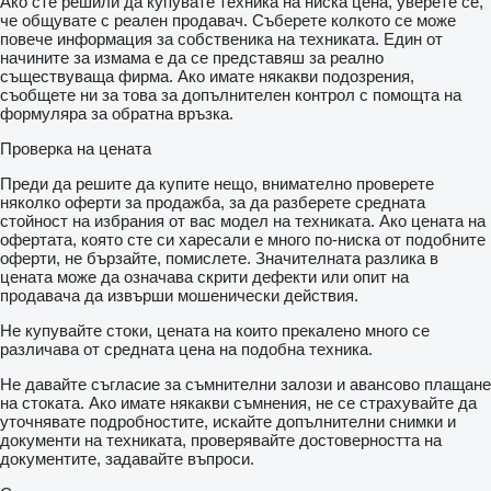
Ако сте решили да купувате техника на ниска цена, уверете се,
че общувате с реален продавач. Съберете колкото се може
повече информация за собственика на техниката. Един от
начините за измама е да се представяш за реално
съществуваща фирма. Ако имате някакви подозрения,
съобщете ни за това за допълнителен контрол с помощта на
формуляра за обратна връзка.
Проверка на цената
Преди да решите да купите нещо, внимателно проверете
няколко оферти за продажба, за да разберете средната
стойност на избрания от вас модел на техниката. Ако цената на
офертата, която сте си харесали е много по-ниска от подобните
оферти, не бързайте, помислете. Значителната разлика в
цената може да означава скрити дефекти или опит на
продавача да извърши мошенически действия.
Не купувайте стоки, цената на които прекалено много се
различава от средната цена на подобна техника.
Не давайте съгласие за съмнителни залози и авансово плащане
на стоката. Ако имате някакви съмнения, не се страхувайте да
уточнявате подробностите, искайте допълнителни снимки и
документи на техниката, проверявайте достоверността на
документите, задавайте въпроси.