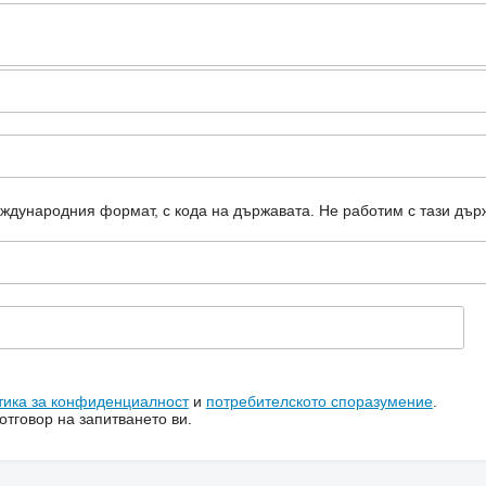
еждународния формат, с кода на държавата.
Не работим с тази дър
тика за конфиденциалност
и
потребителското споразумение
.
тговор на запитването ви.