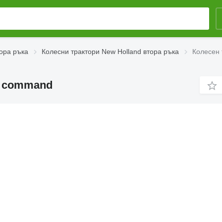
ора ръка
Колесни трактори New Holland втора ръка
Колесен 
to command