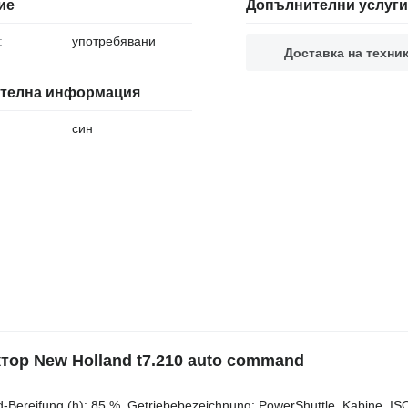
ие
Допълнителни услуги
:
употребявани
Доставка на техни
телна информация
син
ор New Holland t7.210 auto command
‌‌‌​​​​​​​​​​‌‌​​‌​‌(v): 540/65r30, Zustand-Bereifung (v): 85 %, Zustand-Bereifung (h): 85 %, Getriebebezeichnung: PowerShuttle, Kabi