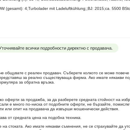
W (gesamt): 4;Turbolader mit Ladeluftkühlung;;BJ: 2015;ca. 5500 BSt
 Уточнявайте всички подробности директно с продавача.
е, че общувате с реален продавач. Съберете колкото се може повеч
е представяш за реално съществуваща фирма. Ако имате някакви п
ормуляра за обратна връзка.
о оферти за продажба, за да разберете средната стойност на избр
есали е много по-ниска от подобните оферти, не бързайте, помисле
кти или опит на продавача да извърши мошенически действия.
чава от средната цена на подобна техника.
на стоката. Ако имате някакви съмнения, не се страхувайте да ут