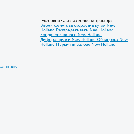
Резервни части за колесни трактори
Зъбни колела за скоростна кутия New
Holland
Разпределители New Holland
Карданови валове New Holland
Диференциали New Holland
Облицовка New
Holland
Първични валове New Holland
r command