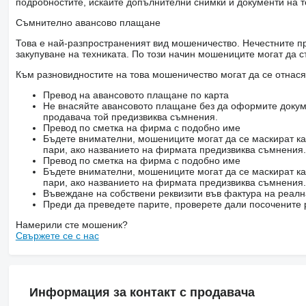
подробностите, искайте допълнителни снимки и документи на т
Съмнително авансово плащане
Това е най-разпространеният вид мошеничество. Нечестните пр
закупуване на техниката. По този начин мошениците могат да с
Към разновидностите на това мошеничество могат да се отнася
Превод на авансовото плащане по карта
Не внасяйте авансовото плащане без да оформите докум
продавача той предизвиква съмнения.
Превод по сметка на фирма с подобно име
Бъдете внимателни, мошениците могат да се маскират ка
пари, ако названието на фирмата предизвиква съмнения.
Превод по сметка на фирма с подобно име
Бъдете внимателни, мошениците могат да се маскират ка
пари, ако названието на фирмата предизвиква съмнения.
Въвеждане на собствени реквизити във фактура на реал
Преди да преведете парите, проверете дали посочените 
Намерили сте мошеник?
Свържете се с нас
Информация за контакт с продавача