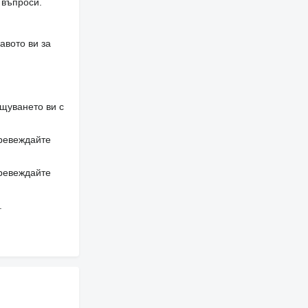
 въпроси.
авото ви за
щуването ви с
превеждайте
превеждайте
.