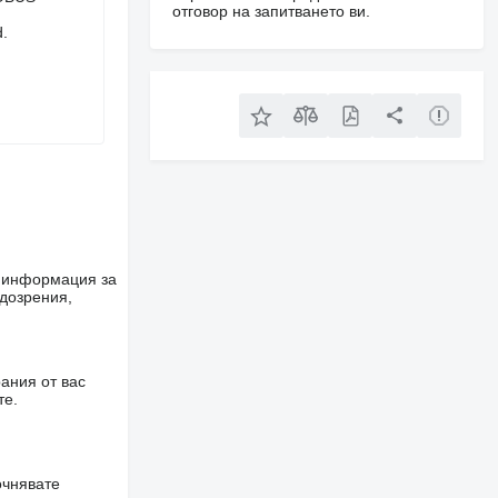
отговор на запитването ви.
d.
е информация за
одозрения,
ания от вас
те.
очнявате