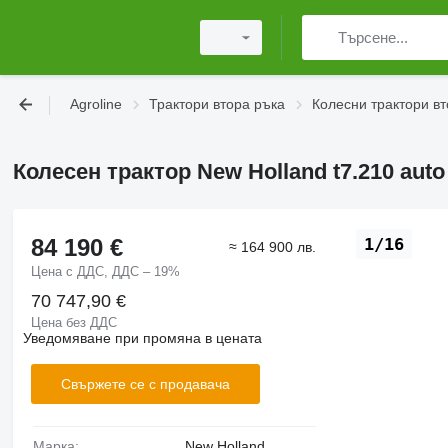
Agroline
Трактори втора ръка
Колесни трактори вт
Колесен трактор New Holland t7.210 au
84 190 €
1/16
≈ 164 900 лв.
Цена с ДДС, ДДС – 19%
70 747,90 €
Цена без ДДС
Уведомяване при промяна в цената
Свържете се с продавача
Марка:
New Holland