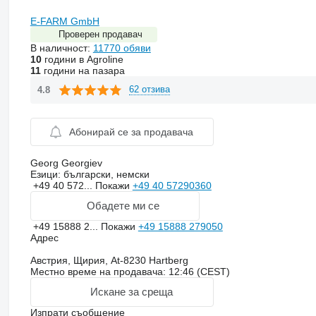
E-FARM GmbH
Проверен продавач
В наличност:
11770 обяви
10
години в Agroline
11
години на пазара
62 отзива
4.8
Абонирай се за продавача
Georg Georgiev
Езици:
български, немски
+49 40 572...
Покажи
+49 40 57290360
Обадете ми се
+49 15888 2...
Покажи
+49 15888 279050
Адрес
Австрия, Щирия, At-8230 Hartberg
Местно време на продавача: 12:46 (CEST)
Искане за среща
Изпрати съобщение