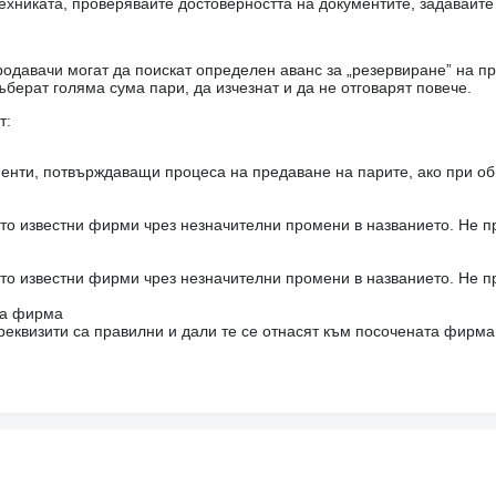
ехниката, проверявайте достоверността на документите, задавайте
одавачи могат да поискат определен аванс за „резервиране” на пр
ъберат голяма сума пари, да изчезнат и да не отговарят повече.
т:
енти, потвърждаващи процеса на предаване на парите, ако при об
то известни фирми чрез незначителни промени в названието. Не 
то известни фирми чрез незначителни промени в названието. Не 
на фирма
реквизити са правилни и дали те се отнасят към посочената фирма