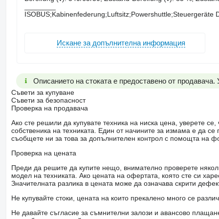
________
ISOBUS;Kabinenfederung;Luftsitz;Powershuttle;Steuergeräte D
Искане за допълнителна информация
Описанието на стоката е предоставено от продавача.
Съвети за купуване
Съвети за безопасност
Проверка на продавача
Ако сте решили да купувате техника на ниска цена, уверете с
собственика на техниката. Един от начините за измама е да с
съобщете ни за това за допълнителен контрол с помощта на ф
Проверка на цената
Преди да решите да купите нещо, внимателно проверете няколк
модел на техниката. Ако цената на офертата, която сте си хар
Значителната разлика в цената може да означава скрити дефе
Не купувайте стоки, цената на които прекалено много се разли
Не давайте съгласие за съмнителни залози и авансово плащане 