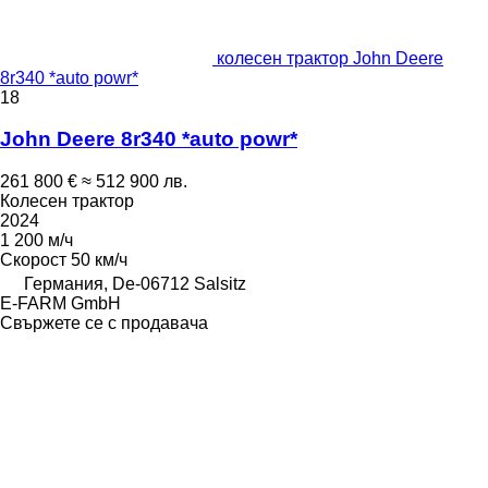
колесен трактор John Deere
8r340 *auto powr*
18
John Deere 8r340 *auto powr*
261 800 €
≈ 512 900 лв.
Колесен трактор
2024
1 200 м/ч
Скорост
50 км/ч
Германия, De-06712 Salsitz
E-FARM GmbH
Свържете се с продавача