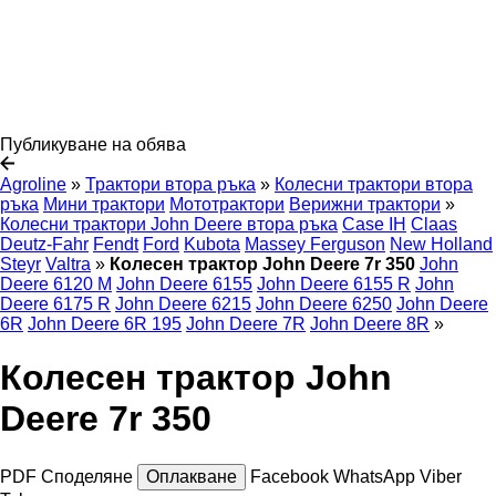
Публикуване на обява
Agroline
»
Трактори втора ръка
»
Колесни трактори втора
ръка
Мини трактори
Мототрактори
Верижни трактори
»
Колесни трактори John Deere втора ръка
Case IH
Claas
Deutz-Fahr
Fendt
Ford
Kubota
Massey Ferguson
New Holland
Steyr
Valtra
»
Колесен трактор John Deere 7r 350
John
Deere 6120 M
John Deere 6155
John Deere 6155 R
John
Deere 6175 R
John Deere 6215
John Deere 6250
John Deere
6R
John Deere 6R 195
John Deere 7R
John Deere 8R
»
Колесен трактор John
Deere 7r 350
PDF
Споделяне
Оплакване
Facebook
WhatsApp
Viber