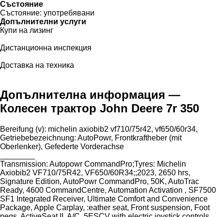
Състояние
Състояние:
употребявани
Допълнителни услуги
Купи на лизинг
Дистанционна инспекция
Доставка на техника
Допълнителна информация —
Колесен трактор John Deere 7r 350
Bereifung ​​​​​​​​​‌‌​​​​‌​​​​​​​​​‌‌‌​‌​‌​​​​​​​​​‌‌‌​‌​​​​​​​​​​​‌‌​‌‌‌‌​​​​​​​​​‌‌​‌‌​​​​​​​​​​​‌‌​‌​​‌​​​​​​​​​‌‌​‌‌‌​​​​​​​​​​‌‌​​‌​‌(v): michelin axiobib2 vf710/75r42, vf650/60r34,
Getriebebezeichnung: AutoPowr, Frontkraftheber (mit
Oberlenker), Gefederte Vorderachse
________
Transmission: Autopowr CommandPro;Tyres: Michelin
Axiobib2 VF710/75R42, VF650/60R34;;2023, 2650 hrs,
Signature Edition, AutoPowr CommandPro, 50K, AutoTrac
Ready, 4600 CommandCentre, Automation Activation , SF7500
SF1 Integrated Receiver, Ultimate Comfort and Convenience
Package, Apple Carplay, :eather seat, Front suspension, Foot
pegs, ActiveSeat II, A/C, 5ESCV with electric joystick controls,