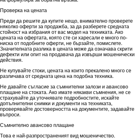
Проверка на цената
Преди да решите да купите нещо, внимателно проверете
няколко оферти за продажба, за да разберете средната
стойност на избрания от вас модел на техниката. Ако
цената на офертата, която сте си харесали е много по-
ниска от подобните оферти, не бързайте, помислете.
Значителната разлика в цената може да означава скрити
дефекти или опит на продавача да извърши мошенически
действия.
Не купувайте стоки, цената на които прекалено много се
различава от средната цена на подобна техника.
Не давайте съгласие за съмнителни залози и авансово
плащане на стоката. Ако имате някакви съмнения, не се
страхувайте да уточнявате подробностите, искайте
допълнителни снимки и документи на техниката,
проверявайте достоверността на документите, задавайте
въпроси.
Съмнително авансово плащане
Това е най-разпространеният вид мошеничество.