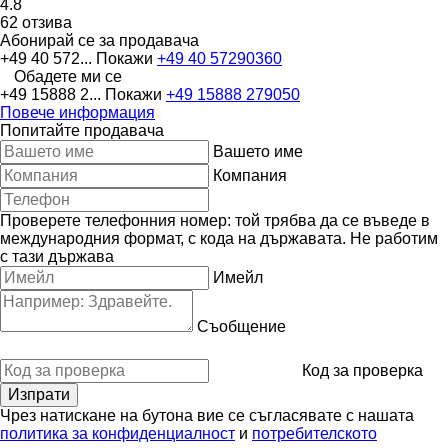
4.8
62 отзива
Абонирай се за продавача
+49 40 572...
Покажи
+49 40 57290360
Обадете ми се
+49 15888 2...
Покажи
+49 15888 279050
Повече информация
Попитайте продавача
Вашето име
Компания
Проверете телефонния номер: той трябва да се въведе в
международния формат, с кода на държавата.
Не работим
с тази държава
Имейл
Съобщение
Код за проверка
Чрез натискане на бутона вие се съгласявате с нашата
политика за конфиденциалност
и
потребителското