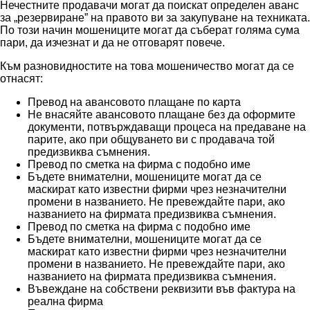
Нечестните продавачи могат да поискат определен аванс
за „резервиране” на правото ви за закупуване на техниката.
По този начин мошениците могат да съберат голяма сума
пари, да изчезнат и да не отговарят повече.
Към разновидностите на това мошеничество могат да се
отнасят:
Превод на авансовото плащане по карта
Не внасяйте авансовото плащане без да оформите
документи, потвърждаващи процеса на предаване на
парите, ако при общуването ви с продавача той
предизвиква съмнения.
Превод по сметка на фирма с подобно име
Бъдете внимателни, мошениците могат да се
маскират като известни фирми чрез незначителни
промени в названието. Не превеждайте пари, ако
названието на фирмата предизвиква съмнения.
Превод по сметка на фирма с подобно име
Бъдете внимателни, мошениците могат да се
маскират като известни фирми чрез незначителни
промени в названието. Не превеждайте пари, ако
названието на фирмата предизвиква съмнения.
Въвеждане на собствени реквизити във фактура на
реална фирма