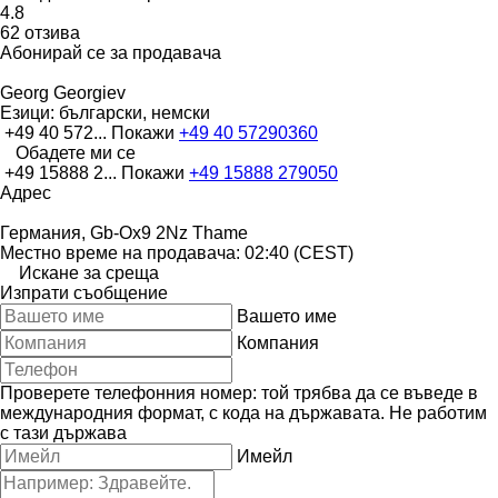
4.8
62 отзива
Абонирай се за продавача
Georg Georgiev
Езици:
български, немски
+49 40 572...
Покажи
+49 40 57290360
Обадете ми се
+49 15888 2...
Покажи
+49 15888 279050
Адрес
Германия, Gb-Ox9 2Nz Thame
Местно време на продавача: 02:40 (CEST)
Искане за среща
Изпрати съобщение
Вашето име
Компания
Проверете телефонния номер: той трябва да се въведе в
международния формат, с кода на държавата.
Не работим
с тази държава
Имейл