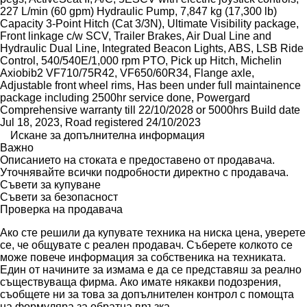
227 L/min (60 gpm) Hydraulic Pump, 7,847 kg (17,300 lb)
Capacity 3-Point Hitch (Cat 3/3N), Ultimate Visibility package,
Front linkage c/w SCV, Trailer Brakes, Air Dual Line and
Hydraulic Dual Line, Integrated Beacon Lights, ABS, LSB Ride
Control, 540/540E/1,000 rpm PTO, Pick up Hitch, Michelin
Axiobib2 VF710/75R42, VF650/60R34, Flange axle,
Adjustable front wheel rims, Has been under full maintainence
package including 2500hr service done, Powergard
Comprehensive warranty till 22/10/2028 or 5000hrs Build date
Jul 18, 2023, Road registered 24/10/2023
Искане за допълнителна информация
Важно
Описанието на стоката е предоставено от продавача.
Уточнявайте всички подробности директно с продавача.
Съвети за купуване
Съвети за безопасност
Проверка на продавача
Ако сте решили да купувате техника на ниска цена, уверете
се, че общувате с реален продавач. Съберете колкото се
може повече информация за собственика на техниката.
Един от начините за измама е да се представяш за реално
съществуваща фирма. Ако имате някакви подозрения,
съобщете ни за това за допълнителен контрол с помощта
на формуляра за обратна връзка.