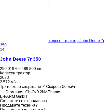
колесен трактор John Deere 7r
350
14
John Deere 7r 350
250 019 €
≈ 489 800 лв.
Колесен трактор
2023
2 572 м/ч
Триточково свързване
✓
Скорост
50 км/ч
Германия, Gb-Ox9 2Nz Thame
E-FARM GmbH
Свържете се с продавача
Продавате техника?
Правете го заедно с нас!