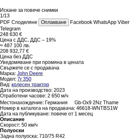
Искане за повече снимки
1/13
PDF
Споделяне
Оплакване
Facebook
WhatsApp
Viber
Telegram
248 630 €
Цена с ДДС, ДДС – 19%
≈ 487 100 лв.
208 932,77 €
Цена без ДДС
Уведомяване при промяна в цената
Свържете се с продавача
Марка:
John Deere
Модел:
7r 350
Вид:
колесен трактор
Дата на производство:
2023
Отработени часове:
2 650 м/ч
Местонахождение:
Германия
Gb-Ox9 2Nz Thame
Номер в каталога на продавача:
46618-WNTBS1W
Дата на публикуване:
повече от 1 месец
Описание
Скорост:
50 км/ч
Полуоски
Задна полуоска:
710/75 R42