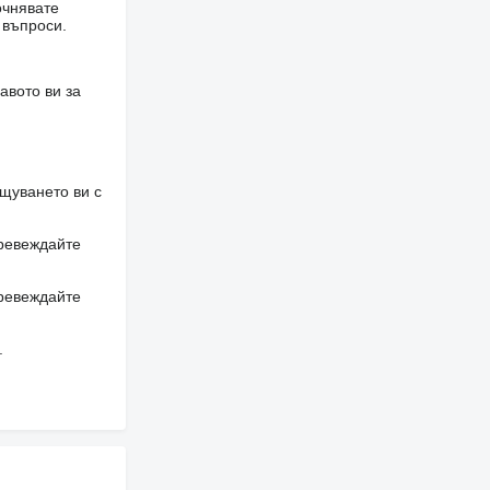
очнявате
 въпроси.
авото ви за
щуването ви с
превеждайте
превеждайте
.