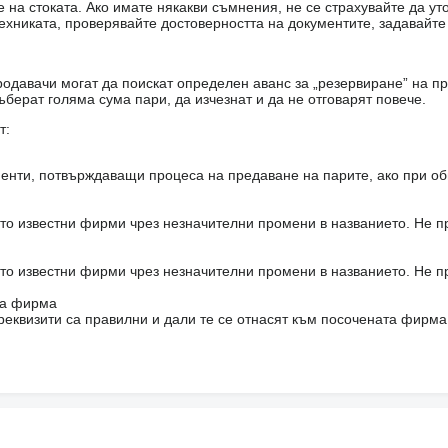
на стоката. Ако имате някакви съмнения, не се страхувайте да ут
ехниката, проверявайте достоверността на документите, задавайте
одавачи могат да поискат определен аванс за „резервиране” на пр
ъберат голяма сума пари, да изчезнат и да не отговарят повече.
т:
енти, потвърждаващи процеса на предаване на парите, ако при об
то известни фирми чрез незначителни промени в названието. Не 
то известни фирми чрез незначителни промени в названието. Не 
на фирма
реквизити са правилни и дали те се отнасят към посочената фирма