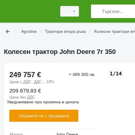
Agroline
Трактори втора ръка
Колесни трактори вт
Колесен трактор John Deere 7r 350
249 757 €
1/14
≈ 489 300 лв.
Цена с ДДС, ДДС – 19%
209 879,83 €
Цена без ДДС
Уведомяване при промяна в цената
Свържете се с продавача
Марка:
John Deere