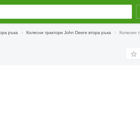
ора ръка
Колесни трактори John Deere втора ръка
Колесен т