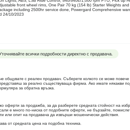
con Lights, ABS, LSB Ride Control, 540/540E/1,000 rpm PTO, Pick up Hi
ustable front wheel rims, One Pair 70 kg (154 lb) Starter Weights and
ackage including 2500hr service done, Powergard Comprehensive warran
ed 24/10/2023
 Уточнявайте всички подробности директно с продавача.
е, че общувате с реален продавач. Съберете колкото се може повеч
е представяш за реално съществуваща фирма. Ако имате някакви п
ормуляра за обратна връзка.
о оферти за продажба, за да разберете средната стойност на избр
есали е много по-ниска от подобните оферти, не бързайте, помисле
кти или опит на продавача да извърши мошенически действия.
чава от средната цена на подобна техника.