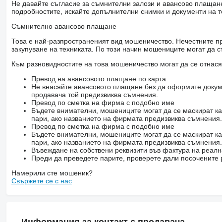
Не давайте съгласие за съмнителни залози и авансово плащане 
подробностите, искайте допълнителни снимки и документи на т
Съмнително авансово плащане
Това е най-разпространеният вид мошеничество. Нечестните пр
закупуване на техниката. По този начин мошениците могат да с
Към разновидностите на това мошеничество могат да се отнася
Превод на авансовото плащане по карта
Не внасяйте авансовото плащане без да оформите докум
продавача той предизвиква съмнения.
Превод по сметка на фирма с подобно име
Бъдете внимателни, мошениците могат да се маскират ка
пари, ако названието на фирмата предизвиква съмнения.
Превод по сметка на фирма с подобно име
Бъдете внимателни, мошениците могат да се маскират ка
пари, ако названието на фирмата предизвиква съмнения.
Въвеждане на собствени реквизити във фактура на реал
Преди да преведете парите, проверете дали посочените 
Намерили сте мошеник?
Свържете се с нас