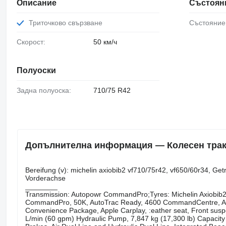
Описание
Състоян
Триточково свързване
Състояние
Скорост:
50 км/ч
Полуоски
Задна полуоска:
710/75 R42
Допълнителна информация — Колесен тракт
Bereifung ​​​​​​​​​‌‌​​​​‌​​​​​​​​​‌‌‌​‌​‌​​​​​​​​​‌‌‌​‌​​​​​​​​​​​‌‌​‌‌‌‌​​​​​​​​​‌‌​‌‌​​​​​​​​​​​‌‌​‌​​‌​​​​​​​​​‌‌​‌‌
Vorderachse
________
Transmission: Autopowr CommandPro;Tyres: Michelin Axiobib2
CommandPro, 50K, AutoTrac Ready, 4600 CommandCentre, Auto
Convenience Package, Apple Carplay, :eather seat, Front suspen
L/min (60 gpm) Hydraulic Pump, 7,847 kg (17,300 lb) Capacity 3-