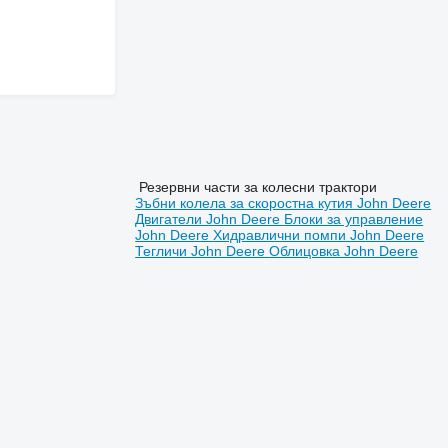
Резервни части за колесни трактори
Зъбни колела за скоростна кутия John Deere
Двигатели John Deere
Блоки за управление
John Deere
Хидравлични помпи John Deere
Тегличи John Deere
Облицовка John Deere