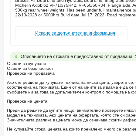
Brakes, Air Dual Line and Hydraulic Dual Line, Integrated Bea
Michelin Axiobib2 VF710/75R42, VF650/60R34, Flange axle, Adj
900kg rear wheel weights, Has been under full maintainence p
22/10/2028 or 5000hrs Build date Jul 17, 2023, Road register
Искане за допълнителна информация
Описанието на стоката е предоставено от продавача.
Съвети за купуване
Съвети за безопасност
Проверка на продавача
Ако сте решили да купувате техника на ниска цена, уверете с
собственика на техниката. Един от начините за измама е да с
съобщете ни за това за допълнителен контрол с помощта на ф
Проверка на цената
Преди да решите да купите нещо, внимателно проверете няколк
модел на техниката. Ако цената на офертата, която сте си хар
Значителната разлика в цената може да означава скрити дефе
Не купувайте стоки, цената на които прекалено много се разли