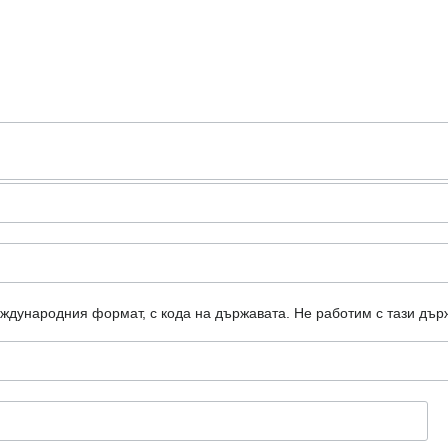
еждународния формат, с кода на държавата.
Не работим с тази дър