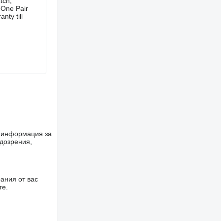
tch,
 One Pair
ty till
е информация за
одозрения,
ания от вас
те.