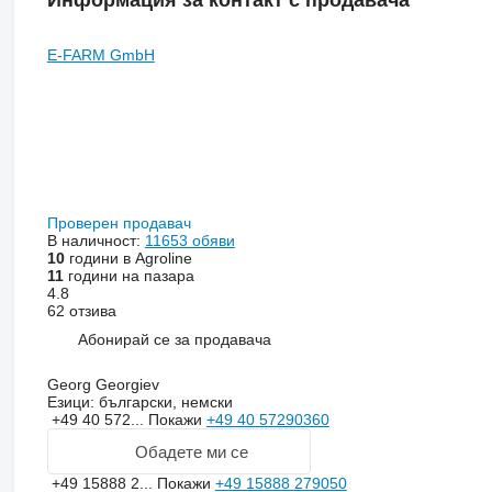
Информация за контакт с продавача
E-FARM GmbH
Проверен продавач
В наличност:
11653 обяви
10
години в Agroline
11
години на пазара
4.8
62 отзива
Абонирай се за продавача
Georg Georgiev
Езици:
български, немски
+49 40 572...
Покажи
+49 40 57290360
Обадете ми се
+49 15888 2...
Покажи
+49 15888 279050