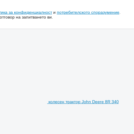
тика за конфиденциалност
и
потребителското споразумение
.
тговор на запитването ви.
колесен трактор John Deere 8R 340