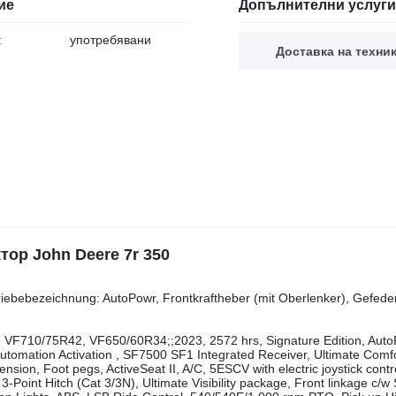
ие
Допълнителни услуги
:
употребявани
Доставка на техни
ор John Deere 7r 350
‌​​​​​​​​​​‌‌​​‌​‌(v): michelin axiobib2 vf710/75r42, vf650/60r34, Getriebebezeichnung: AutoPowr, Frontkraftheber (mit Oberlenker), Gefe
 VF710/75R42, VF650/60R34;;2023, 2572 hrs, Signature Edition, Aut
mation Activation , SF7500 SF1 Integrated Receiver, Ultimate Comf
sion, Foot pegs, ActiveSeat II, A/C, 5ESCV with electric joystick contr
Point Hitch (Cat 3/3N), Ultimate Visibility package, Front linkage c/w 