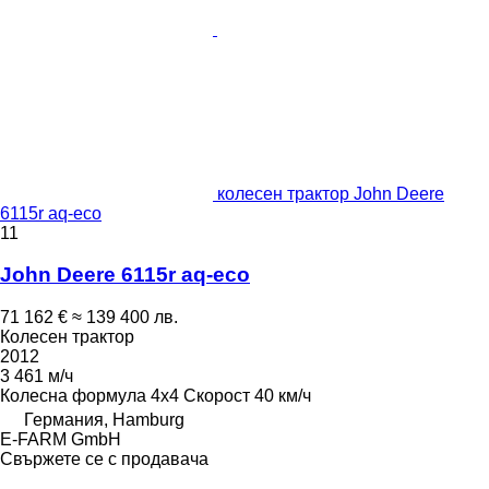
колесен трактор John Deere
6115r aq-eco
11
John Deere 6115r aq-eco
71 162 €
≈ 139 400 лв.
Колесен трактор
2012
3 461 м/ч
Колесна формула
4x4
Скорост
40 км/ч
Германия, Hamburg
E-FARM GmbH
Свържете се с продавача