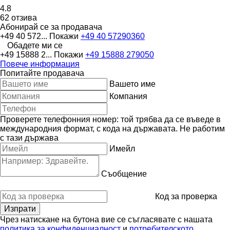
4.8
62 отзива
Абонирай се за продавача
+49 40 572...
Покажи
+49 40 57290360
Обадете ми се
+49 15888 2...
Покажи
+49 15888 279050
Повече информация
Попитайте продавача
Вашето име
Компания
Проверете телефонния номер: той трябва да се въведе в
международния формат, с кода на държавата.
Не работим
с тази държава
Имейл
Съобщение
Код за проверка
Чрез натискане на бутона вие се съгласявате с нашата
политика за конфиденциалност
и
потребителското