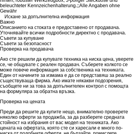
hinten, robuster Werkzeugbox, 3-poliger Steckdose und
beleuchteter Kennzeichenhalterung.;;Alle Angaben ohne
Gewähr
Искане за допълнителна информация
Важно
Описанието на стоката е предоставено от продавача.
Уточнявайте всички подробности директно с продавача.
Съвети за купуване
Съвети за безопасност
Проверка на продавача
Ако сте решили да купувате техника на ниска цена, уверете
се, че общувате с реален продавач. Съберете колкото се
може повече информация за собственика на техниката.
Един от начините за измама е да се представяш за реално
съществуваща фирма. Ако имате някакви подозрения,
съобщете ни за това за допълнителен контрол с помощта
на формуляра за обратна връзка.
Проверка на цената
Преди да решите да купите нещо, внимателно проверете
няколко оферти за продажба, за да разберете средната
стойност на избрания от вас модел на техниката. Ако
цената на офертата, която сте си харесали е много по-
ниска от подобните оферти, не бързайте, помислете.