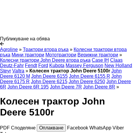
Публикуване на обява
Agroline
»
Трактори втора ръка
»
Колесни трактори втора
ръка
Мини трактори
Мототрактори
Верижни трактори
»
Колесни трактори John Deere втора ръка
Case IH
Claas
Deutz-Fahr
Fendt
Ford
Kubota
Massey Ferguson
New Holland
Steyr
Valtra
»
Колесен трактор John Deere 5100r
John
Deere 6120 M
John Deere 6155
John Deere 6155 R
John
Deere 6175 R
John Deere 6215
John Deere 6250
John Deere
6R
John Deere 6R 195
John Deere 7R
John Deere 8R
»
Колесен трактор John
Deere 5100r
PDF
Споделяне
Оплакване
Facebook
WhatsApp
Viber