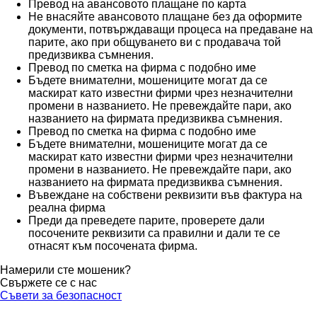
Превод на авансовото плащане по карта
Не внасяйте авансовото плащане без да оформите
документи, потвърждаващи процеса на предаване на
парите, ако при общуването ви с продавача той
предизвиква съмнения.
Превод по сметка на фирма с подобно име
Бъдете внимателни, мошениците могат да се
маскират като известни фирми чрез незначителни
промени в названието. Не превеждайте пари, ако
названието на фирмата предизвиква съмнения.
Превод по сметка на фирма с подобно име
Бъдете внимателни, мошениците могат да се
маскират като известни фирми чрез незначителни
промени в названието. Не превеждайте пари, ако
названието на фирмата предизвиква съмнения.
Въвеждане на собствени реквизити във фактура на
реална фирма
Преди да преведете парите, проверете дали
посочените реквизити са правилни и дали те се
отнасят към посочената фирма.
Намерили сте мошеник?
Свържете се с нас
Съвети за безопасност