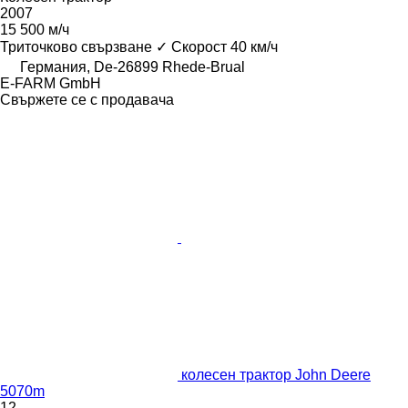
2007
15 500 м/ч
Триточково свързване
✓
Скорост
40 км/ч
Германия, De-26899 Rhede-Brual
E-FARM GmbH
Свържете се с продавача
колесен трактор John Deere
5070m
12