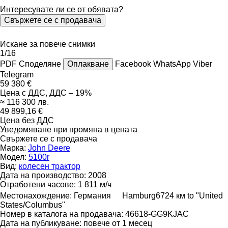
Интересувате ли се от обявата?
Свържете се с продавача
Искане за повече снимки
1/16
PDF
Споделяне
Оплакване
Facebook
WhatsApp
Viber
Telegram
59 380 €
Цена с ДДС, ДДС – 19%
≈ 116 300 лв.
49 899,16 €
Цена без ДДС
Уведомяване при промяна в цената
Свържете се с продавача
Марка:
John Deere
Модел:
5100r
Вид:
колесен трактор
Дата на производство:
2008
Отработени часове:
1 811 м/ч
Местонахождение:
Германия
Hamburg
6724 км to "United
States/Columbus"
Номер в каталога на продавача:
46618-GG9KJAC
Дата на публикуване:
повече от 1 месец