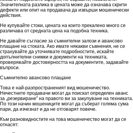
Значителната разлика в цената може да означава скрити
дефекти или опит на продавача да извърши мошенически
действия.
Не купувайте стоки, цената на които прекалено много се
различава от средната цена на подобна техника.
Не давайте съгласие за съмнителни залози и авансово
плащане на стоката. Ако имате някакви съмнения, не се
страхувайте да уточнявате подробностите, искайте
допълнителни снимки и документи на техниката,
проверявайте достоверността на документите, задавайте
въпроси.
Съмнително авансово плащане
Това е най-разпространеният вид мошеничество.
Нечестните продавачи могат да поискат определен аванс
за „резервиране” на правото ви за закупуване на техниката.
По този начин мошениците могат да съберат голяма сума
пари, да изчезнат и да не отговарят повече.
Към разновидностите на това мошеничество могат да се
отнасят: