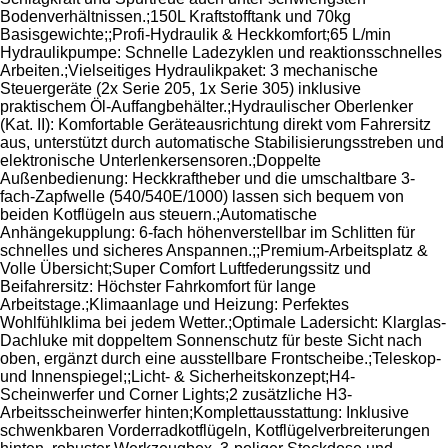
Bodenverhältnissen.;150L Kraftstofftank und 70kg
Basisgewichte;;Profi-Hydraulik & Heckkomfort;65 L/min
Hydraulikpumpe: Schnelle Ladezyklen und reaktionsschnelles
Arbeiten.;Vielseitiges Hydraulikpaket: 3 mechanische
Steuergeräte (2x Serie 205, 1x Serie 305) inklusive
praktischem Öl-Auffangbehälter.;Hydraulischer Oberlenker
(Kat. II): Komfortable Geräteausrichtung direkt vom Fahrersitz
aus, unterstützt durch automatische Stabilisierungsstreben und
elektronische Unterlenkersensoren.;Doppelte
Außenbedienung: Heckkraftheber und die umschaltbare 3-
fach-Zapfwelle (540/540E/1000) lassen sich bequem von
beiden Kotflügeln aus steuern.;Automatische
Anhängekupplung: 6-fach höhenverstellbar im Schlitten für
schnelles und sicheres Anspannen.;;Premium-Arbeitsplatz &
Volle Übersicht;Super Comfort Luftfederungssitz und
Beifahrersitz: Höchster Fahrkomfort für lange
Arbeitstage.;Klimaanlage und Heizung: Perfektes
Wohlfühlklima bei jedem Wetter.;Optimale Ladersicht: Klarglas-
Dachluke mit doppeltem Sonnenschutz für beste Sicht nach
oben, ergänzt durch eine ausstellbare Frontscheibe.;Teleskop-
und Innenspiegel;;Licht- & Sicherheitskonzept;H4-
Scheinwerfer und Corner Lights;2 zusätzliche H3-
Arbeitsscheinwerfer hinten;Komplettausstattung: Inklusive
schwenkbaren Vorderradkotflügeln, Kotflügelverbreiterungen