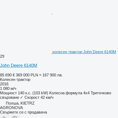
колесен трактор John Deere 6140M
29
John Deere 6140M
85 690 €
369 000 PLN
≈ 167 900 лв.
Колесен трактор
2016
1 080 м/ч
Мощност
140 к.с. (103 kW)
Колесна формула
4x4
Триточково
свързване
✓
Скорост
42 км/ч
Полша, KIETRZ
AGRONOVA
Свържете се с продавача