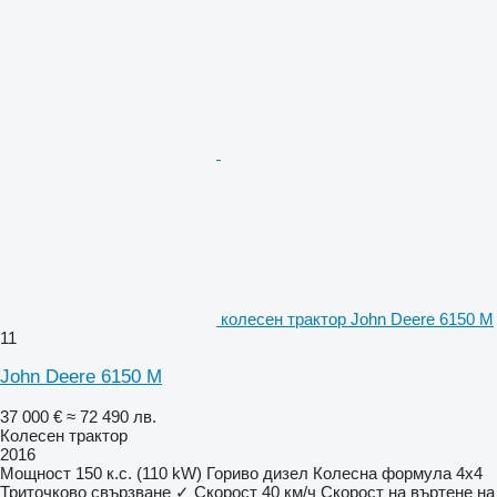
колесен трактор John Deere 6150 M
11
John Deere 6150 M
37 000 €
≈ 72 490 лв.
Колесен трактор
2016
Мощност
150 к.с. (110 kW)
Гориво
дизел
Колесна формула
4x4
Триточково свързване
✓
Скорост
40 км/ч
Скорост на въртене на