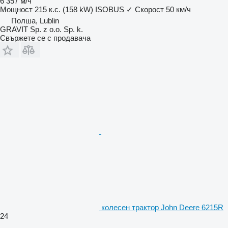
6 357 м/ч
Мощност
215 к.с. (158 kW)
ISOBUS
✓
Скорост
50 км/ч
Полша, Lublin
GRAVIT Sp. z o.o. Sp. k.
Свържете се с продавача
колесен трактор John Deere 6215R
24