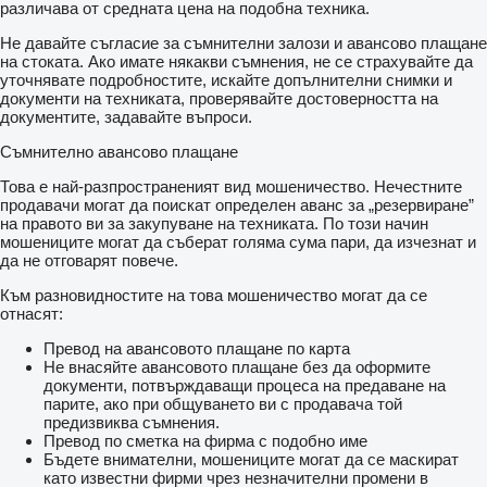
различава от средната цена на подобна техника.
Не давайте съгласие за съмнителни залози и авансово плащане
на стоката. Ако имате някакви съмнения, не се страхувайте да
уточнявате подробностите, искайте допълнителни снимки и
документи на техниката, проверявайте достоверността на
документите, задавайте въпроси.
Съмнително авансово плащане
Това е най-разпространеният вид мошеничество. Нечестните
продавачи могат да поискат определен аванс за „резервиране”
на правото ви за закупуване на техниката. По този начин
мошениците могат да съберат голяма сума пари, да изчезнат и
да не отговарят повече.
Към разновидностите на това мошеничество могат да се
отнасят:
Превод на авансовото плащане по карта
Не внасяйте авансовото плащане без да оформите
документи, потвърждаващи процеса на предаване на
парите, ако при общуването ви с продавача той
предизвиква съмнения.
Превод по сметка на фирма с подобно име
Бъдете внимателни, мошениците могат да се маскират
като известни фирми чрез незначителни промени в