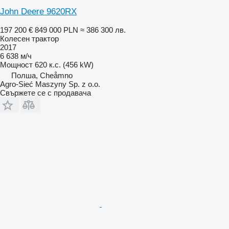
John Deere 9620RX
197 200 €
849 000 PLN
≈ 386 300 лв.
Колесен трактор
2017
6 638 м/ч
Мощност
620 к.с. (456 kW)
Полша, Cheåmno
Agro-Sieć Maszyny Sp. z o.o.
Свържете се с продавача