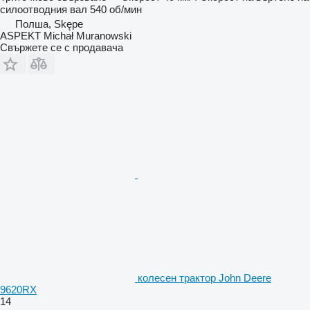
силоотводния вал
540 об/мин
Полша, Skępe
ASPEKT Michał Muranowski
Свържете се с продавача
колесен трактор John Deere
9620RX
14