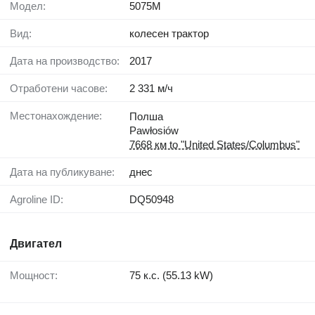
Модел:
5075M
Вид:
колесен трактор
Дата на производство:
2017
Отработени часове:
2 331 м/ч
Местонахождение:
Полша
Pawłosiów
7668 км to "United States/Columbus"
Дата на публикуване:
днес
Agroline ID:
DQ50948
Двигател
Мощност:
75 к.с. (55.13 kW)