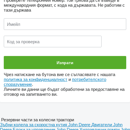
Проверете телефонния номер: той трябва да се въведе в
международния формат, с кода на държавата.
Не работим с
тази държава
Чрез натискане на бутона вие се съгласявате с нашата
политика за конфиденциалност
и
потребителското
споразумение
.
Личните ви данни ще бъдат обработени за предоставяне на
отговор на запитването ви.
Резервни части за колесни трактори
Зъбни колела за скоростна кутия John Deere
Двигатели John
Deere
Блоки за управление John Deere
Хидравлични помпи John