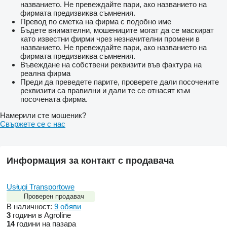
названието. Не превеждайте пари, ако названието на
фирмата предизвиква съмнения.
Превод по сметка на фирма с подобно име
Бъдете внимателни, мошениците могат да се маскират
като известни фирми чрез незначителни промени в
названието. Не превеждайте пари, ако названието на
фирмата предизвиква съмнения.
Въвеждане на собствени реквизити във фактура на
реална фирма
Преди да преведете парите, проверете дали посочените
реквизити са правилни и дали те се отнасят към
посочената фирма.
Намерили сте мошеник?
Свържете се с нас
Информация за контакт с продавача
Usługi Transportowe
Проверен продавач
В наличност:
9 обяви
3
години в Agroline
14
години на пазара