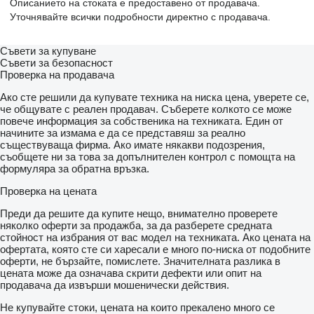
Описанието на стоката е предоставено от продавача.
Уточнявайте всички подробности директно с продавача.
Съвети за купуване
Съвети за безопасност
Проверка на продавача
Ако сте решили да купувате техника на ниска цена, уверете се,
че общувате с реален продавач. Съберете колкото се може
повече информация за собственика на техниката. Един от
начините за измама е да се представяш за реално
съществуваща фирма. Ако имате някакви подозрения,
съобщете ни за това за допълнителен контрол с помощта на
формуляра за обратна връзка.
Проверка на цената
Преди да решите да купите нещо, внимателно проверете
няколко оферти за продажба, за да разберете средната
стойност на избрания от вас модел на техниката. Ако цената на
офертата, която сте си харесали е много по-ниска от подобните
оферти, не бързайте, помислете. Значителната разлика в
цената може да означава скрити дефекти или опит на
продавача да извърши мошенически действия.
Не купувайте стоки, цената на които прекалено много се