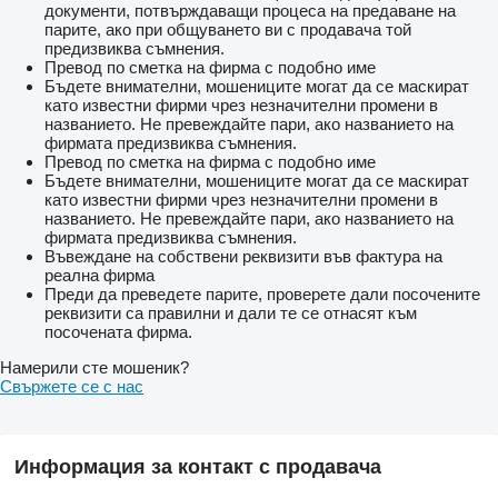
документи, потвърждаващи процеса на предаване на
парите, ако при общуването ви с продавача той
предизвиква съмнения.
Превод по сметка на фирма с подобно име
Бъдете внимателни, мошениците могат да се маскират
като известни фирми чрез незначителни промени в
названието. Не превеждайте пари, ако названието на
фирмата предизвиква съмнения.
Превод по сметка на фирма с подобно име
Бъдете внимателни, мошениците могат да се маскират
като известни фирми чрез незначителни промени в
названието. Не превеждайте пари, ако названието на
фирмата предизвиква съмнения.
Въвеждане на собствени реквизити във фактура на
реална фирма
Преди да преведете парите, проверете дали посочените
реквизити са правилни и дали те се отнасят към
посочената фирма.
Намерили сте мошеник?
Свържете се с нас
Информация за контакт с продавача