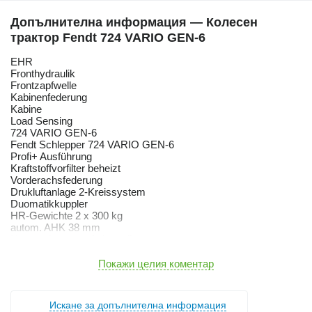
Допълнителна информация — Колесен
трактор Fendt 724 VARIO GEN-6
EHR
Fronthydraulik
Frontzapfwelle
Kabinenfederung
Kabine
Load Sensing
724 VARIO GEN-6
Fendt Schlepper 724 VARIO GEN-6
Profi+ Ausführung
Kraftstoffvorfilter beheizt
Vorderachsfederung
Drukluftanlage 2-Kreissystem
Duomatikkuppler
HR-Gewichte 2 x 300 kg
autom. AHK 38 mm
Untananhängung Anbauteile
Zugkugelkupplung
Frontkraftheber EHR mit Lageregelung / Entlastung
Покажи целия коментар
Frontzapfwelle 1.000 U/min
externe Bedienung für Kraftheber
Steuergerät
Искане за допълнителна информация
Zapfwelle