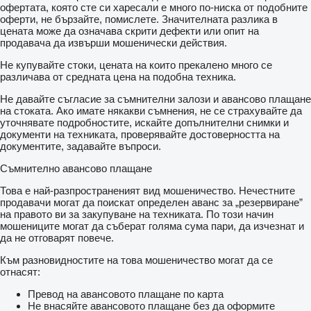
Wisch- Waschanlage hinten
офертата, която сте си харесали е много по-ниска от подобните
Corner Lights
оферти, не бързайте, помислете. Значителната разлика в
Universalhalterung für Handy
цената може да означава скрити дефекти или опит на
4 USB-Anschlüsse
продавача да извърши мошенически действия.
Spurführung Basispaket
Не купувайте стоки, цената на които прекалено много се
Agronomie Basispaket
различава от средната цена на подобна техника.
Smart Connect
Variable Rate Control
Не давайте съгласие за съмнителни залози и авансово плащане
TI Headland
на стоката. Ако имате някакви съмнения, не се страхувайте да
Maschinensteuerung Basispaket
уточнявате подробностите, искайте допълнителни снимки и
документи на техниката, проверявайте достоверността на
документите, задавайте въпроси.
Съмнително авансово плащане
Това е най-разпространеният вид мошеничество. Нечестните
продавачи могат да поискат определен аванс за „резервиране”
на правото ви за закупуване на техниката. По този начин
мошениците могат да съберат голяма сума пари, да изчезнат и
да не отговарят повече.
Към разновидностите на това мошеничество могат да се
отнасят:
Превод на авансовото плащане по карта
Не внасяйте авансовото плащане без да оформите