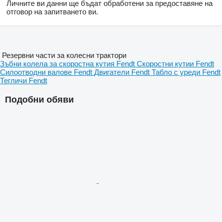
Личните ви данни ще бъдат обработени за предоставяне на
отговор на запитването ви.
Резервни части за колесни трактори
Зъбни колела за скоростна кутия Fendt
Скоростни кутии Fendt
Силоотводни валове Fendt
Двигатели Fendt
Табло с уреди Fendt
Тегличи Fendt
Подобни обяви