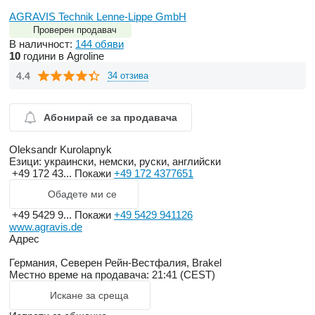
AGRAVIS Technik Lenne-Lippe GmbH
Проверен продавач
В наличност:
144 обяви
10
години в Agroline
4.4
34 отзива
Абонирай се за продавача
Oleksandr Kurolapnyk
Езици:
украински, немски, руски, английски
+49 172 43...
Покажи
+49 172 4377651
Обадете ми се
+49 5429 9...
Покажи
+49 5429 941126
www.agravis.de
Адрес
Германия, Северен Рейн-Вестфалия, Brakel
Местно време на продавача: 21:41 (CEST)
Искане за среща