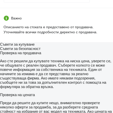
hydr. Oberlenker Heck SK Kat. 3/2/ 90
Load sensing
Power-Beyond
Hydraulikpumpe 152 L/min
Важно
Steuergeräte 5x dw Heck DUDK
1 x dw Front
Описанието на стоката е предоставено от продавача.
Druckloser Rücklauif Front und Heck
Уточнявайте всички подробности директно с продавача.
MZW 540 / 540E / 1000 U/min
Pneumatisch gefederte Kabine
ISOBUS
Съвети за купуване
Infotainment-Radio
Съвети за безопасност
Super Komfortsitz Evolution dynamic / DL
Проверка на продавача
Rückspiegel + Weitwinkelspiegel elektr
Telemetrie
Ако сте решили да купувате техника на ниска цена, уверете се,
ISOBUS Terminal
че общувате с реален продавач. Съберете колкото се може
Multifunktionsarmlehne
повече информация за собственика на техниката. Един от
RTK-NovAtel Lenksystem
начините за измама е да се представяш за реално
Section Control
съществуваща фирма. Ако имате някакви подозрения,
Vorgewendemanagement
съобщете ни за това за допълнителен контрол с помощта на
AS-Scheinwerfer LED vorne und hinten
формуляра за обратна връзка.
Rundumkennleuchte
Contour Assistent
Проверка на цената
Lenkrad mit Drehgriff
Terminal 12"
Преди да решите да купите нещо, внимателно проверете
Segment-Scheibenwischer / 2 Wischfelder
няколко оферти за продажба, за да разберете средната
Batterie-Trennschalter elektr
стойност на избрания от вас модел на техниката. Ако цената на