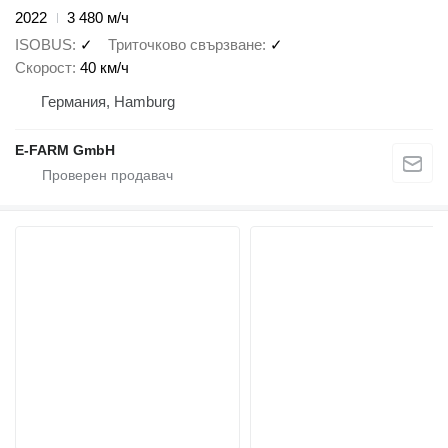
2022
3 480 м/ч
ISOBUS
✓
Триточково свързване
✓
Скорост
40 км/ч
Германия, Hamburg
E-FARM GmbH