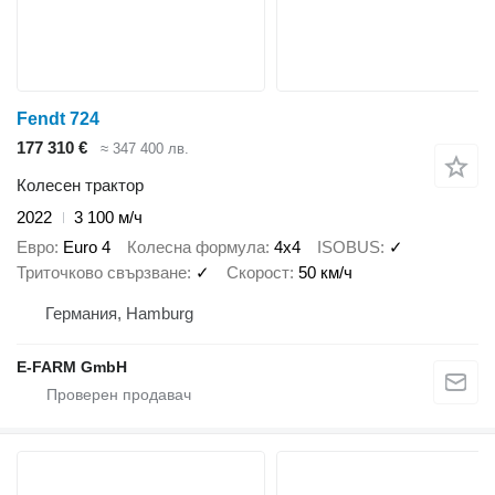
Fendt 724
177 310 €
≈ 347 400 лв.
Колесен трактор
2022
3 100 м/ч
Евро
Euro 4
Колесна формула
4x4
ISOBUS
✓
Триточково свързване
✓
Скорост
50 км/ч
Германия, Hamburg
E-FARM GmbH