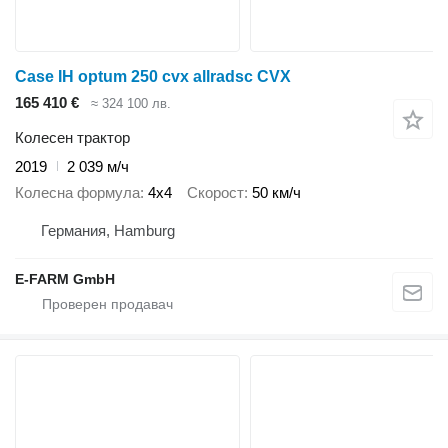
Case IH optum 250 cvx allradsc CVX
165 410 €
≈ 324 100 лв.
Колесен трактор
2019
2 039 м/ч
Колесна формула
4x4
Скорост
50 км/ч
Германия, Hamburg
E-FARM GmbH