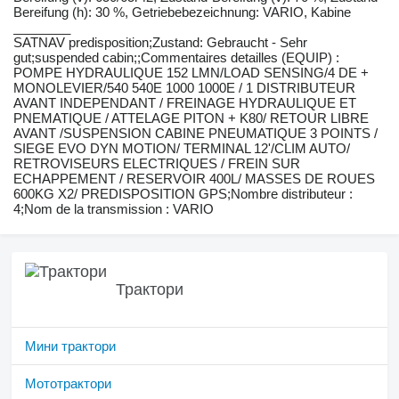
Bereifung (h): 30 %, Getriebebezeichnung: VARIO, Kabine
________
SATNAV predisposition;Zustand: Gebraucht - Sehr
gut;suspended cabin;;Commentaires detailles (EQUIP) :
POMPE HYDRAULIQUE 152 LMN/LOAD SENSING/4 DE +
MONOLEVIER/540 540E 1000 1000E / 1 DISTRIBUTEUR
AVANT INDEPENDANT / FREINAGE HYDRAULIQUE ET
PNEMATIQUE / ATTELAGE PITON + K80/ RETOUR LIBRE
AVANT /SUSPENSION CABINE PNEUMATIQUE 3 POINTS /
SIEGE EVO DYN MOTION/ TERMINAL 12'/CLIM AUTO/
RETROVISEURS ELECTRIQUES / FREIN SUR
ECHAPPEMENT / RESERVOIR 400L/ MASSES DE ROUES
600KG X2/ PREDISPOSITION GPS;Nombre distributeur :
4;Nom de la transmission : VARIO
Трактори
Мини трактори
Мототрактори