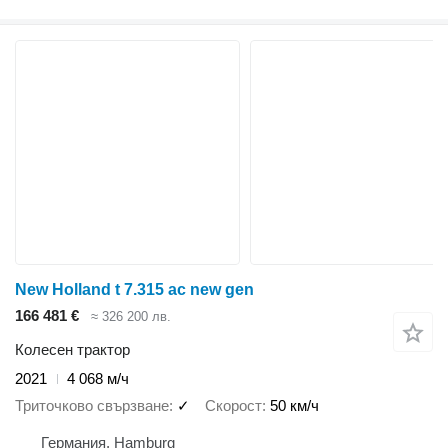
New Holland t 7.315 ac new gen
166 481 €
≈ 326 200 лв.
Колесен трактор
2021
4 068 м/ч
Триточково свързване
✓
Скорост
50 км/ч
Германия, Hamburg