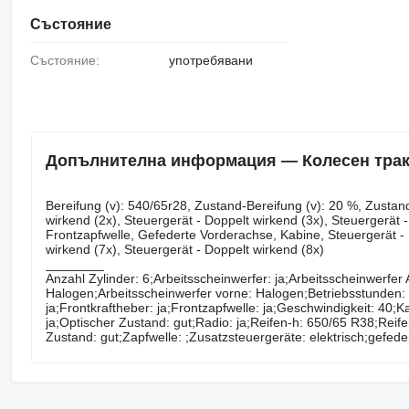
Състояние
Състояние:
употребявани
Допълнителна информация — Колесен тра
Bereifung ​​​​​​​​​‌‌​​​​‌​​​​​​​​​‌‌‌​‌​‌​​​​​​​​​‌‌‌​‌​​​​​​​​​​​‌‌​‌‌‌‌​​​​​​​​​‌‌​‌‌​​​​​​​​​​​‌‌​‌​​‌​​​​​​​​​‌‌​
wirkend (2x), Steuergerät - Doppelt wirkend (3x), Steuergerät 
Frontzapfwelle, Gefederte Vorderachse, Kabine, Steuergerät - 
wirkend (7x), Steuergerät - Doppelt wirkend (8x)
________
Anzahl Zylinder: 6;Arbeitsscheinwerfer: ja;Arbeitsscheinwerfer 
Halogen;Arbeitsscheinwerfer vorne: Halogen;Betriebsstunden: 
ja;Frontkraftheber: ja;Frontzapfwelle: ja;Geschwindigkeit: 40;
ja;Optischer Zustand: gut;Radio: ja;Reifen-h: 650/65 R38;Reif
Zustand: gut;Zapfwelle: ;Zusatzsteuergeräte: elektrisch;gefede