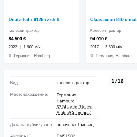
Deutz-Fahr 6125 rv shift
Claas axion 810 c-mat
Колесен трактор
Колесен трактор
84 500 €
94 010 €
2022
1 900 м/ч
2017
3 300 м/ч
Германия, Hamburg
Германия, Hamburg
1/16
Вид:
колесен трактор
Местонахождение:
Германия
Hamburg
6724 км to "United
States/Columbus"
Дата на публикуване:
повече от 1 месец
Agroline ID:
EM51502