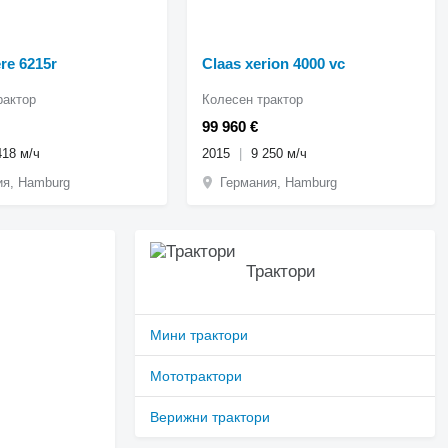
re 6215r
Claas xerion 4000 vc
рактор
Колесен трактор
99 960 €
418 м/ч
2015
9 250 м/ч
ия, Hamburg
Германия, Hamburg
Трактори
Мини трактори
Мототрактори
Верижни трактори