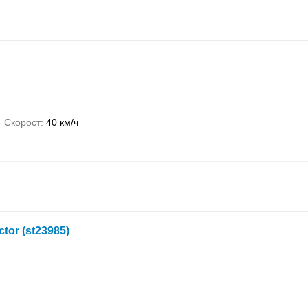
Скорост
40 км/ч
ctor (st23985)