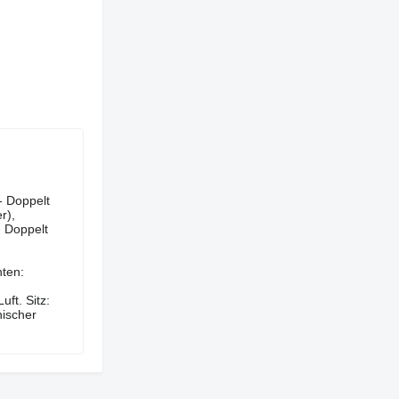
ergerät - Doppelt
r),
- Doppelt
nten:
ft. Sitz:
nischer