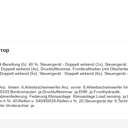
ктор
‌‌‌​​​​​​​​​​‌‌​​‌​‌(v): 540/65r28, Zustand-Bereifung (v): 20 %, Zustand-Bereifung (h): 40 %, Steuergerät - Doppelt wirkend (1x), Steu
- Doppelt wirkend (4x), Druckluftbremse, Frontkraftheber (mit Oberlenke
Doppelt wirkend (5x), Steuergerät - Doppelt wirkend (6x), Steuergerät 
Anz. hinten: 6;Arbeitsscheinwerfer Anz. vorne: 8;Arbeitsscheinwerfer hi
5333;Bordcomputer: ja;Druckluftbremse: ja;EHR: ja;Fronthydraulik:
Kabinenfederung: Federung;Klimaanlage: Klimaanlage;Load sensing: ja;Lu
en-h %: 40;Reifen-v: 540/65R28;Reifen-v %: 20;Steuergerät dw: 6;Tech
rte Vorderachse: ja