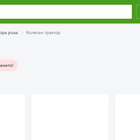
ора ръка
Колесен трактор
сенето!