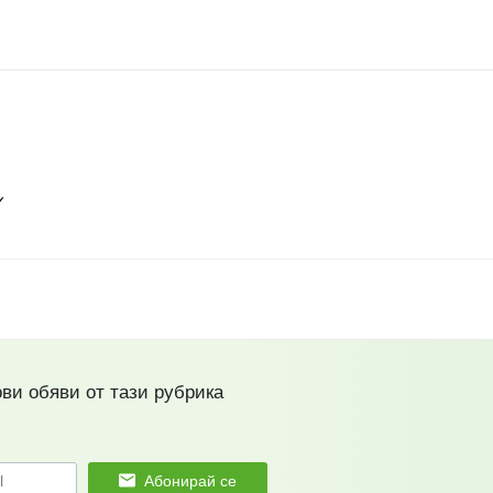
✓
ови обяви от тази рубрика
Абонирай се