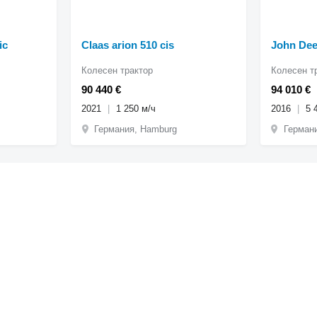
ic
Claas arion 510 cis
John Dee
Колесен трактор
Колесен т
90 440 €
94 010 €
2021
1 250 м/ч
2016
5 
Германия, Hamburg
Герман