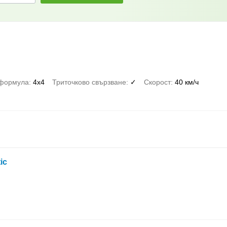
 формула
4x4
Триточково свързване
✓
Скорост
40 км/ч
ic